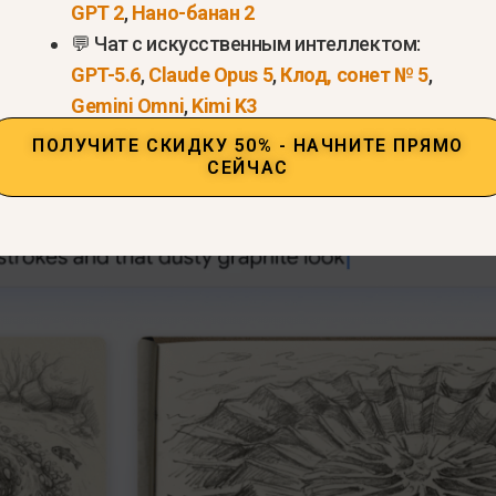
GPT 2
,
Нано-банан 2
ежду этими двумя моделями заключается в след
💬 Чат с искусственным интеллектом:
2
работает на базе нового приложения Google
Gemi
GPT-5.6
,
Claude Opus 5
,
Клод, сонет № 5
,
ен для создания изображений с молниеносной ско
Gemini Omni
,
Kimi K3
ПОЛУЧИТЕ СКИДКУ 50% - НАЧНИТЕ ПРЯМО
СЕЙЧАС