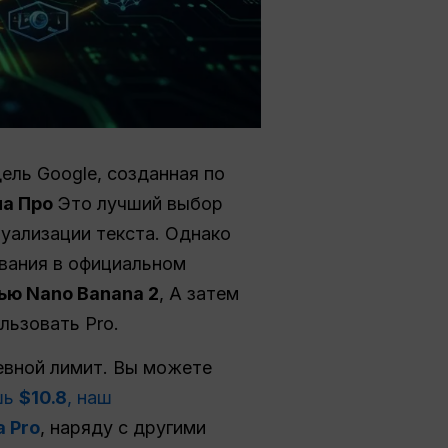
ель Google, созданная по
на Про
Это лучший выбор
уализации текста. Однако
вания в официальном
ью Nano Banana 2
, А затем
льзовать Pro.
евной лимит. Вы можете
шь
$10.8
, наш
 Pro
, наряду с другими