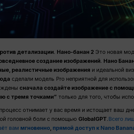
против детализации
.
Нано-банан 2
Это новая мод
повседневное создание изображений
.
Нано Бана
ые, реалистичные изображения
и идеальной виз
года
сделали модель Pro неприятной для использо
нуждены
сначала создайте изображение с помощ
ю с тремя точками”
только для того, чтобы испо
процесс отнимает у вас время и истощает ваш дн
той головной боли с помощью
GlobalGPT
.
Всего ли
аёт вам
мгновенно
,
прямой доступ к Nano Banana