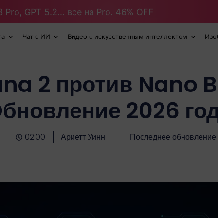
 Pro, GPT 5.2... все на Pro. 46% OFF
та
Чат с ИИ
Видео с искусственным интеллектом
Изо
na 2 против Nano B
бновление 2026 го
02:00
Ариетт Уинн
Последнее обновление