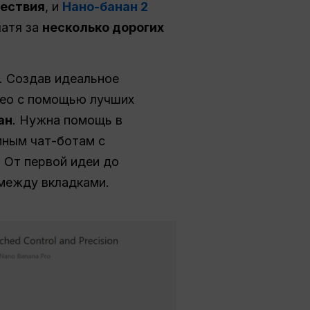
ествия
, и
Нано-банан 2
латя за
несколько дорогих
. Создав идеальное
део с помощью лучших
ан
. Нужна помощь в
мным чат-ботам с
. От первой идеи до
 между вкладками.