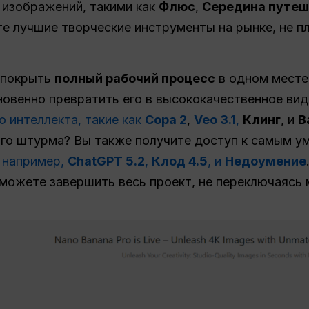
изображений, такими как
Флюс
,
Середина путеш
те лучшие творческие инструменты на рынке, не п
 покрыть
полный рабочий процесс
в одном месте
новенно превратить его в высококачественное ви
 интеллекта, такие как
Сора 2
,
Veo 3.1
,
Клинг
, и
В
ого штурма? Вы также получите доступ к самым у
м
например,
ChatGPT 5.2
,
Клод 4.5
,
и
Недоумение
можете завершить весь проект, не переключаясь