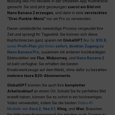
Nutzung des Pro-Modells in der offiziellen App frustrierend
gemacht. Sie sind jetzt gezwungen
zuerst ein Bild mit
Nano Banana 2 erzeugen
, und dann in eine
verstecktes
“Drei-Punkte-Menü”
nur um Pro zu verwenden.
Dieser umständliche zweistufige Prozess vergeudet Ihre
Zeit und sprengt Ihr Tageslimit. Sie können sich diese
Kopfschmerzen ganz sparen mit
GlobalGPT
.
Nur für
$10.8
,
unser
Profi-Plan
gibt Ihnen
sofort
,
direkter Zugang zu
Nano Banana Pro
, zusammen mit anderen hochkarätigen
Bildmodellen wie
Flux
,
Midjourney
, und
Nano Banana 2
ist bald verfügbar. Sie erhalten die besten
Kreativwerkzeuge auf dem Markt, ohne dafür zu bezahlen
mehrere teure $20-Abonnements
.
GlobalGPT
können Sie auch Ihre
kompletter
Arbeitsablauf
an einem Ort. Sobald Sie Ihr perfektes Bild
erstellt haben, können Sie es sofort in ein hochwertiges
Video verwandeln, indem Sie die besten
Video-KI-
Modelle wie
Sora 2
,
Veo 3.1
,
Kling
, und
Wan
. Brauchen
Sie Hilfe beim Brainstorming? Sie erhalten auch Zugang zu