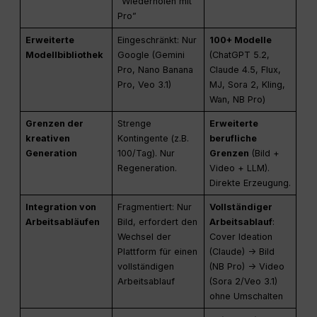
“Wiederholen mit
Pro”
Erweiterte
Eingeschränkt: Nur
100+ Modelle
Modellbibliothek
Google (Gemini
(ChatGPT 5.2,
Pro, Nano Banana
Claude 4.5, Flux,
Pro, Veo 3.1)
MJ, Sora 2, Kling,
Wan, NB Pro)
Grenzen der
Strenge
Erweiterte
kreativen
Kontingente (z.B.
berufliche
Generation
100/Tag). Nur
Grenzen
(Bild +
Regeneration.
Video + LLM).
Direkte Erzeugung.
Integration von
Fragmentiert: Nur
Vollständiger
Arbeitsabläufen
Bild, erfordert den
Arbeitsablauf
:
Wechsel der
Cover Ideation
Plattform für einen
(Claude) -> Bild
vollständigen
(NB Pro) -> Video
Arbeitsablauf
(Sora 2/Veo 3.1)
ohne Umschalten