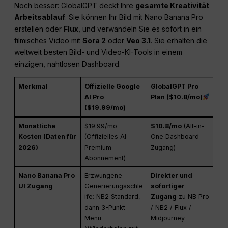
Noch besser: GlobalGPT deckt Ihre
gesamte Kreativität
Arbeitsablauf
. Sie können Ihr Bild mit Nano Banana Pro
erstellen oder
Flux
, und verwandeln Sie es sofort in ein
filmisches Video mit
Sora 2
oder
Veo 3.1
. Sie erhalten die
weltweit besten Bild- und Video-KI-Tools in einem
einzigen, nahtlosen Dashboard.
Merkmal
Offizielle Google
GlobalGPT Pro
AI Pro
Plan ($10.8/mo)
($19.99/mo)
Monatliche
$19.99/mo
$10.8/mo
(All-in-
Kosten (Daten für
(Offizielles AI
One Dashboard
2026)
Premium
Zugang)
Abonnement)
Nano Banana Pro
Erzwungene
Direkter und
UI Zugang
Generierungsschle
sofortiger
ife: NB2 Standard,
Zugang
zu NB Pro
dann 3-Punkt-
/ NB2 / Flux /
Menü
Midjourney