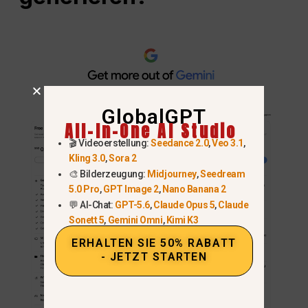
GlobalGPT
All-In-One AI Studio
🎬 Videoerstellung:
Seedance 2.0
,
Veo 3.1
,
Kling 3.0
,
Sora 2
🎨 Bilderzeugung:
Midjourney
,
Seedream
5.0 Pro
,
GPT Image 2
,
Nano Banana 2
💬 AI-Chat:
GPT-5.6
,
Claude Opus 5
,
Claude
Sonett 5
,
Gemini Omni
,
Kimi K3
ERHALTEN SIE 50% RABATT
- JETZT STARTEN