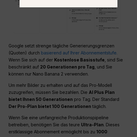
Google setzt strenge tägliche Generierungsgrenzen
(Quoten) durch
basierend auf Ihrer Abonnementstufe.
Wenn Sie sich auf der
Kostenlose Basisstufe
, sind Sie
beschränkt auf
20 Generationen pro Tag
, und Sie
können nur Nano Banana 2 verwenden.
Um mehr Bilder zu erhalten und auf das Pro-Modell
zuzugreifen, müssen Sie bezahlen. Die
AI Plus
Plan
bietet Ihnen 50 Generationen
pro Tag. Der Standard
Der Pro-Plan bietet 100 Generationen
täglich.
Wenn Sie eine umfangreiche Produktionspipeline
betreiben, benötigen Sie das teure
Ultra-Plan
. Dieses
erstklassige Abonnement ermöglicht bis zu
1000