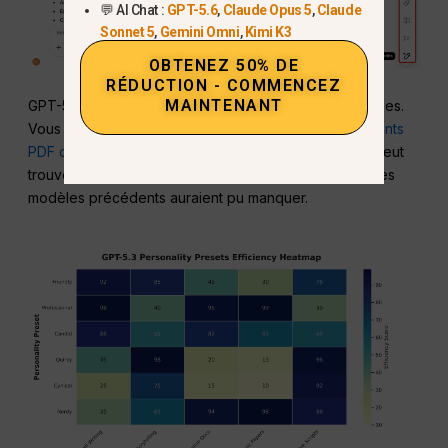
💬 AI Chat :
GPT-5.6
,
Claude Opus 5
,
Claude
Sonnet 5
,
Gemini Omni
,
Kimi K3
OBTENEZ 50% DE
RÉDUCTION - COMMENCEZ
MAINTENANT
GPT-5.3 gère également mieux les entrées multimodales.
Vous pouvez télécharger des images ou des
documents
PDF complexes
, et il les analysera instantanément. Il peut
trouver des détails cachés dans les graphiques que les
modèles précédents auraient pu manquer.