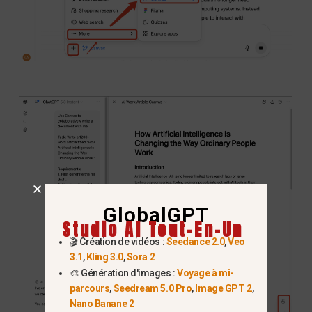
GlobalGPT
Studio AI Tout-En-Un
🎬 Création de vidéos :
Seedance 2.0
,
Veo
3.1
,
Kling 3.0
,
Sora 2
🎨 Génération d'images :
Voyage à mi-
parcours
,
Seedream 5.0 Pro
,
Image GPT 2
,
Nano Banane 2