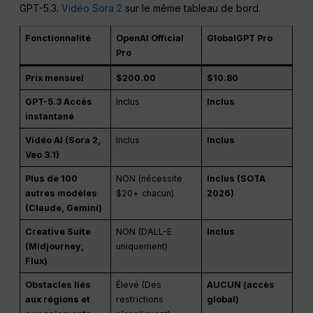
GPT-5.3.
Vidéo Sora 2
sur le même tableau de bord.
Fonctionnalité
OpenAI Official
GlobalGPT Pro
Pro
Prix mensuel
$200.00
$10.80
GPT-5.3 Accès
Inclus
Inclus
instantané
Vidéo AI (Sora 2,
Inclus
Inclus
Veo 3.1)
Plus de 100
NON (nécessite
Inclus (SOTA
autres modèles
$20+ chacun)
2026)
(Claude, Gemini)
Creative Suite
NON (DALL-E
Inclus
(Midjourney,
uniquement)
Flux)
Obstacles liés
Élevé (Des
AUCUN (accès
aux régions et
restrictions
global)