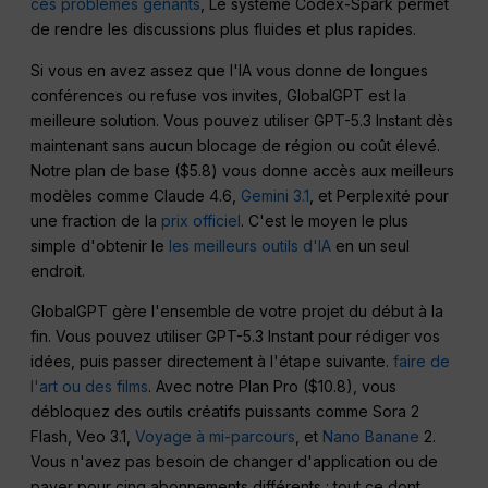
ces problèmes gênants
, Le système Codex-Spark permet
de rendre les discussions plus fluides et plus rapides.
Si vous en avez assez que l'IA vous donne de longues
conférences ou refuse vos invites, GlobalGPT est la
meilleure solution. Vous pouvez utiliser GPT-5.3 Instant dès
maintenant sans aucun blocage de région ou coût élevé.
Notre plan de base ($5.8) vous donne accès aux meilleurs
modèles comme Claude 4.6,
Gemini 3.1
, et Perplexité pour
une fraction de la
prix officiel
. C'est le moyen le plus
simple d'obtenir le
les meilleurs outils d'IA
en un seul
endroit.
GlobalGPT gère l'ensemble de votre projet du début à la
fin. Vous pouvez utiliser GPT-5.3 Instant pour rédiger vos
idées, puis passer directement à l'étape suivante.
faire de
l'art ou des films
. Avec notre Plan Pro ($10.8), vous
débloquez des outils créatifs puissants comme Sora 2
Flash, Veo 3.1,
Voyage à mi-parcours
, et
Nano Banane
2.
Vous n'avez pas besoin de changer d'application ou de
payer pour cinq abonnements différents : tout ce dont