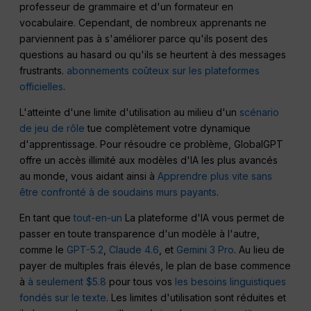
professeur de grammaire et d'un formateur en
vocabulaire. Cependant, de nombreux apprenants ne
parviennent pas à s'améliorer parce qu'ils posent des
questions au hasard ou qu'ils se heurtent à des messages
frustrants.
abonnements coûteux sur les plateformes
officielles
.
L'atteinte d'une limite d'utilisation au milieu d'un
scénario
de jeu de rôle
tue complètement votre dynamique
d'apprentissage. Pour résoudre ce problème, GlobalGPT
offre un accès illimité aux modèles d'IA les plus avancés
au monde, vous aidant ainsi à
Apprendre plus vite sans
être confronté à de soudains murs payants
.
En tant que
tout-en-un
La plateforme d'IA vous permet de
passer en toute transparence d'un modèle à l'autre,
comme le
GPT-5.2
,
Claude 4.6
, et
Gemini 3 Pro
. Au lieu de
payer de multiples frais élevés, le plan de base commence
à
à seulement $5.8
pour tous vos
les besoins linguistiques
fondés sur le texte
. Les limites d'utilisation sont réduites et