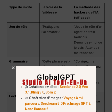
Type de invite
La voie de la
La méthode des
faiblesse
hackers de l'IA
(efficace)
Jeu de rôle
“Pratiquons
“Jouez le rôle d'un
l'allemand”.”
agent de train
berlinois.
Demandez-moi où
je vais. Attendez
ma réponse.”
Grammaire
“Cette phrase est-
“Corrigez ma
elle correcte ?”
phrase. Expliquez
mon erreur en
GlobalGPT
anglais simple
Studio AI Tout-En-Un
comme si j'avais
🎬 Création de vidéos :
Seedance 2.0
,
Veo
10 ans”.”
3.1
,
Kling 3.0
,
Sora 2
Lecture
“Traduisez ceci”.”
“Réécrivez cet
🎨 Génération d'images :
Voyage à mi-
article de presse
parcours
,
Seedream 5.0 Pro
,
Image GPT 2
,
en utilisant
Nano Banane 2
uniquement les