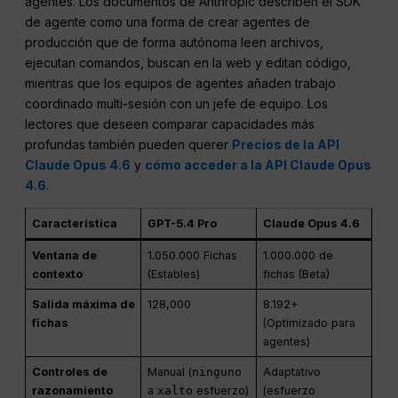
agentes. Los documentos de Anthropic describen el SDK
de agente como una forma de crear agentes de
producción que de forma autónoma leen archivos,
ejecutan comandos, buscan en la web y editan código,
mientras que los equipos de agentes añaden trabajo
coordinado multi-sesión con un jefe de equipo. Los
lectores que deseen comparar capacidades más
profundas también pueden querer
Precios de la API
Claude Opus 4.6
y
cómo acceder a la API Claude Opus
4.6
.
Característica
GPT-5.4 Pro
Claude Opus 4.6
Ventana de
1.050.000 Fichas
1.000.000 de
contexto
(Estables)
fichas (Beta)
Salida máxima de
128,000
8.192+
fichas
(Optimizado para
agentes)
Controles de
Manual (
ninguno
Adaptativo
razonamiento
a
xalto
esfuerzo)
(esfuerzo