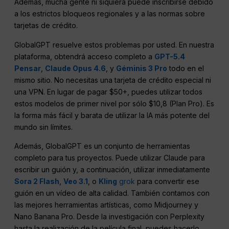
Además, mucha gente ni siquiera puede inscribirse debido
a los estrictos bloqueos regionales y a las normas sobre
tarjetas de crédito.
GlobalGPT resuelve estos problemas por usted. En nuestra
plataforma, obtendrá acceso completo a
GPT-5.4
Pensar
,
Claude Opus 4.6
, y
Géminis 3 Pro
todo en el
mismo sitio. No necesitas una tarjeta de crédito especial ni
una VPN. En lugar de pagar $50+, puedes utilizar todos
estos modelos de primer nivel por sólo $10,8 (Plan Pro). Es
la forma más fácil y barata de utilizar la IA más potente del
mundo sin límites.
Además, GlobalGPT es un conjunto de herramientas
completo para tus proyectos. Puede utilizar Claude para
escribir un guión y, a continuación, utilizar inmediatamente
Sora 2 Flash
,
Veo 3.1
, o
Kling
grok
para convertir ese
guión en un vídeo de alta calidad. También contamos con
las mejores herramientas artísticas, como Midjourney y
Nano Banana Pro. Desde la investigación con Perplexity
hasta la realización de la película final, puedes hacerlo