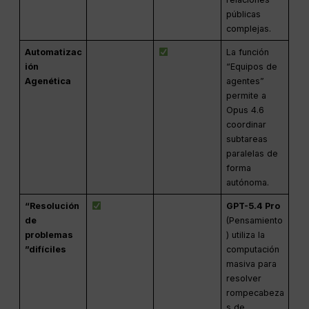
públicas
complejas.
Automatizac
La función
ión
“Equipos de
Agenética
agentes”
permite a
Opus 4.6
coordinar
subtareas
paralelas de
forma
autónoma.
“Resolución
GPT-5.4 Pro
de
(Pensamiento
problemas
) utiliza la
”difíciles
computación
masiva para
resolver
rompecabeza
s de