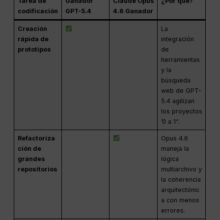
Tarea de
Ganador
Claude Opus
¿Por qué?
codificación
GPT-5.4
4.6 Ganador
Creación
La
rápida de
integración
prototipos
de
herramientas
y la
búsqueda
web de GPT-
5.4 agilizan
los proyectos
’0 a 1“.
Refactoriza
Opus 4.6
ción de
maneja la
grandes
lógica
repositorios
multiarchivo y
la coherencia
arquitectónic
a con menos
errores.