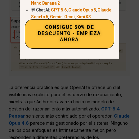
Nano Banana 2
💬 Chat AI:
GPT-5.6
,
Claude Opus 5
,
Claude
Soneto 5
,
Gemini Omni
,
Kimi K3
CONSIGUE 50% DE
DESCUENTO - EMPIEZA
AHORA
La diferencia práctica es que OpenAI te ofrece un dial
visible más explícito para el esfuerzo de razonamiento,
mientras que Anthropic avanza hacia un modelo de
gestión del razonamiento más automatizado.
GPT-5.4
Pensar
se siente más controlado por el operador;
Claude
Opus 4.6
parece más gestionado por el sistema. Ninguno
de los dos enfoques es intrínsecamente mejor, pero
responden a diferentes preferencias de los