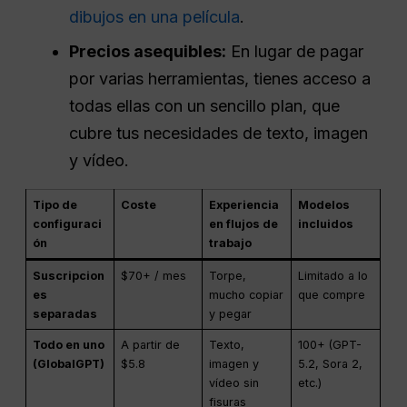
dibujos en una película
.
Precios asequibles:
En lugar de pagar
por varias herramientas, tienes acceso a
todas ellas con un sencillo plan, que
cubre tus necesidades de texto, imagen
y vídeo.
Tipo de
Coste
Experiencia
Modelos
configuraci
en flujos de
incluidos
ón
trabajo
Suscripcion
$70+ / mes
Torpe,
Limitado a lo
es
mucho copiar
que compre
separadas
y pegar
Todo en uno
A partir de
Texto,
100+ (GPT-
(GlobalGPT)
$5.8
imagen y
5.2, Sora 2,
vídeo sin
etc.)
fisuras