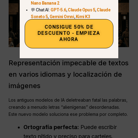
Nano Banana 2
💬 Chat AI:
GPT-5.6
,
Claude Opus 5
,
Claude
Soneto 5
,
Gemini Omni
,
Kimi K3
CONSIGUE 50% DE
DESCUENTO - EMPIEZA
AHORA
Representación impecable de textos
en varios idiomas y localización de
imágenes
Los antiguos modelos de IA deletreaban fatal las palabras,
creando a menudo letras “alienígenas” desordenadas.
Este nuevo modelo soluciona ese problema por completo.
Ortografía perfecta:
Puede escribir
texto nítido y preciso para carteles,