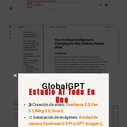
GlobalGPT
Estudio AI Todo En
Uno
🎬 Creación de vídeo:
Seedance 2.0
,
Veo
3.1
,
Kling 3.0
,
Sora 2
🎨 Generación de imágenes:
A mitad de
camino
,
Seedream 5.0 Pro
,
GPT Imagen 2
,