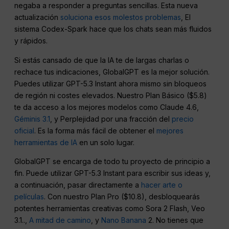
negaba a responder a preguntas sencillas. Esta nueva
actualización
soluciona esos molestos problemas
, El
sistema Codex-Spark hace que los chats sean más fluidos
y rápidos.
Si estás cansado de que la IA te de largas charlas o
rechace tus indicaciones, GlobalGPT es la mejor solución.
Puedes utilizar GPT-5.3 Instant ahora mismo sin bloqueos
de región ni costes elevados. Nuestro Plan Básico ($5.8)
te da acceso a los mejores modelos como Claude 4.6,
Géminis 3.1
, y Perplejidad por una fracción del
precio
oficial
. Es la forma más fácil de obtener el
mejores
herramientas de IA
en un solo lugar.
GlobalGPT se encarga de todo tu proyecto de principio a
fin. Puede utilizar GPT-5.3 Instant para escribir sus ideas y,
a continuación, pasar directamente a
hacer arte o
películas
. Con nuestro Plan Pro ($10.8), desbloquearás
potentes herramientas creativas como Sora 2 Flash, Veo
3.1..,
A mitad de camino
, y
Nano Banana
2. No tienes que