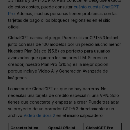
5.3 Instant y GPT-5.2 Pro. Para conocer el desglose exacto
de estos costes, puede consultar
cuánto cuesta ChatGPT
Pro
. Además, muchas personas tienen problemas con las
tarjetas de pago o los bloqueos regionales en el sitio
oficial.
GlobalGPT cambia el juego. Puede utilizar GPT-5.3 Instant
junto con más de 100 modelos por un precio mucho menor.
Nuestro Plan Básico ($5.8) es perfecto para usuarios
avanzados que quieren los mejores LLM. Si eres un
creador, nuestro Plan Pro ($10.8) es la mejor opción
porque incluye Video AI y Generación Avanzada de
Imágenes.
Lo mejor de GlobalGPT es que no hay barreras. No
necesitas una tarjeta de crédito especial ni una VPN. Sólo
tienes que conectarte y empezar a crear. Puede trasladar
su proyecto de un borrador GPT-5.3 directamente a un
archivo
Vídeo de Sora 2
en el mismo salpicadero.
Característica
OpenAI Oficial
GlobalGPT Pro