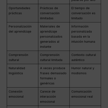
Oportunidades
Prácticas de
El tiempo de
prácticas
conversación
conversación es
ilimitadas
limitado
Personalización
Materiales de
Información
del aprendizaje
aprendizaje
personalizada
personalizados
basada en la
generados al
intuición humana
instante
Comprensión
Comprensión
Contexto cultural
cultural
cultural limitada
auténtico
Naturalidad
A veces produce
Humor natural y
lingüística
frases demasiado
modismos
formales o
genéricas
Conexión
Carece de
Comunicación
emocional
interacción
emocional real
emocional