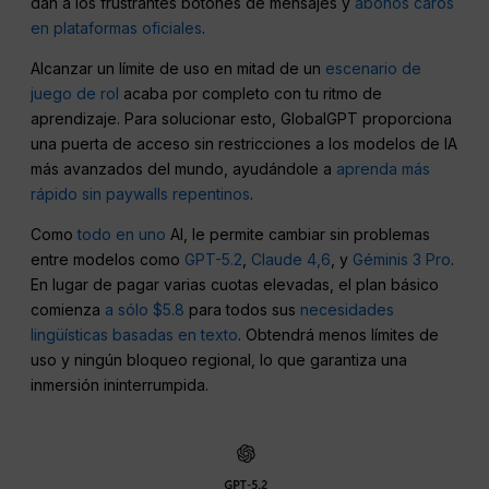
dan a los frustrantes botones de mensajes y
abonos caros
en plataformas oficiales
.
Alcanzar un límite de uso en mitad de un
escenario de
juego de rol
acaba por completo con tu ritmo de
aprendizaje. Para solucionar esto, GlobalGPT proporciona
una puerta de acceso sin restricciones a los modelos de IA
más avanzados del mundo, ayudándole a
aprenda más
rápido sin paywalls repentinos
.
Como
todo en uno
AI, le permite cambiar sin problemas
entre modelos como
GPT-5.2
,
Claude 4,6
, y
Géminis 3 Pro
.
En lugar de pagar varias cuotas elevadas, el plan básico
comienza
a sólo $5.8
para todos sus
necesidades
lingüísticas basadas en texto
. Obtendrá menos límites de
uso y ningún bloqueo regional, lo que garantiza una
inmersión ininterrumpida.