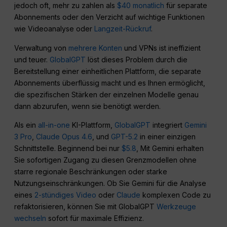
jedoch oft, mehr zu zahlen als
$40 monatlich
für separate
Abonnements oder den Verzicht auf wichtige Funktionen
wie Videoanalyse oder
Langzeit-Rückruf
.
Verwaltung von
mehrere Konten
und VPNs ist ineffizient
und teuer.
GlobalGPT
löst dieses Problem durch die
Bereitstellung einer einheitlichen Plattform, die separate
Abonnements überflüssig macht und es Ihnen ermöglicht,
die spezifischen Stärken der einzelnen Modelle genau
dann abzurufen, wenn sie benötigt werden.
Als ein
all-in-one
KI-Plattform,
GlobalGPT
integriert
Gemini
3 Pro
,
Claude Opus 4.6
, und
GPT-5.2
in einer einzigen
Schnittstelle. Beginnend bei nur
$5.8
, Mit Gemini erhalten
Sie sofortigen Zugang zu diesen Grenzmodellen ohne
starre regionale Beschränkungen oder starke
Nutzungseinschränkungen. Ob Sie Gemini für die Analyse
eines
2-stündiges Video
oder
Claude
komplexen Code zu
refaktorisieren, können Sie mit GlobalGPT
Werkzeuge
wechseln
sofort für maximale Effizienz.