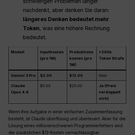
schwierigen Problemen länger
nachdenkt, aber denken Sie daran:
längeres Denken bedeutet mehr
Token
, was eine höhere Rechnung
bedeutet.
Modell
Inputkosten
Produktions
>200k
(pro 1M)
kosten (pro
Token Strafe
1M)
Gemini 3 Pro
$2.00
$12.00
Nein
Claude
$5.00
$25.00
Ja (Preis
Opus 4.6
verdoppelt
sich)
Wenn Ihre Aufgabe in einer einfachen Zusammenfassung
besteht, ist Claude überflüssig und überteuert. Aber für die
Lösung eines millionenschweren Programmierfehlers sind
die zusätzlichen $13-Kosten vernachlässigbar.