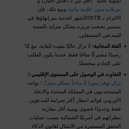
أولوية عالية" (أقل من 5 دقائق أجيال) و
تنزيلات بدون علامة مائية
. ومع ذلك، فإن
الالتزام بـ $200T/شهر لخدمة يتم إنهاؤها في
سبتمبر يصعب تبريره بشكل متزايد بالنسبة
للمبدعين المستقلين.
الفئة المجانية:
لا تزال حاليًا مقيدة للغاية، مع 12
رصيدًا مشتركًا متاحًا فقط عندما يكون الطلب
على الخادم منخفضًا.
التفاوت في الوصول على المستوى الإقليمي:
لا
يزال توفر سورا 2 متاحاً بشكل مجزأ
; ؛ يواجه
المستخدمون في المملكة المتحدة والاتحاد
الأوروبي قوائم انتظار أكثر صرامة للمدعوين
فقط وحدودًا قصوى يومية أقل مقارنة
بنظرائهم في أمريكا الشمالية بسبب عمليات
التحقق المستمرة من الامتثال لقانون الذكاء