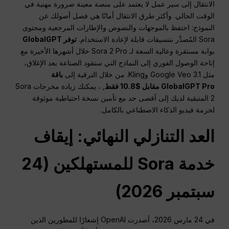
الانتقال إلى سير عمل لا يعتمد على منصة معينة ضرورة مهنية في
الوقت الحالي. وأكثر طرق الانتقال أمانًا هي فصل أصولك عن
النموذج: احتفظ بالموجهات والنصوص والإطارات المرجعية ومحتوى
Sora المُصدَّر بتنسيقات قابلة لإعادة الاستخدام.
توفر GlobalGPT
بوابة مستقرة وعالية السعة لـ Sora 2 Pro خلال أشهرها الأخيرة مع
إتاحة الوصول الفوري إلى النماذج التي ستقود الصناعة بعد الإغلاق،
مثل Google Veo 3.1 وKling. من خلال الترقية إلى
باقة
GlobalGPT Pro مقابل $10.8 فقط
, ، يمكنك زيادة مخرجات Sora
2 المتبقية لديك إلى أقصى حد مع تأمين نسخة احتياطية موثوقة
لحزمة فيديو الذكاء الاصطناعي بالكامل.
العد التنازلي النهائي: إيقاف
خدمة Sora للمستهلكين (24
سبتمبر 2026)
في 24 مارس 2026، أصدرت OpenAI إشعارًا للمطورين الذين