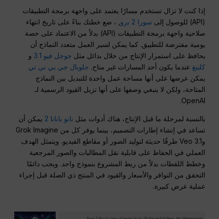
إذا كنت لا تزال تستخدم مسارًا يعتمد على واجهة برمجة التطبيقات
(API) للوصول إلى
سورا 2 برو
, ، ضع خطتك بناءً على تاريخ انتهاء
صلاحية واجهة برمجة التطبيقات (API) بدلاً من الاعتماد على حصة
يومية مفترضة للتطبيق. كما يمكن لسير العمل متعدد النماذج أن
يحافظ على استمرار الإنتاج من خلال بدائل مثل
جوجل فيو 3.1
و
كلينغ
عندما يكون أحد المسارات غير متاح.
جلوبال جي بي تي تي
يمكن عرضها على أنها مساحة عمل واحدة للتبديل بين النماذج
المتاحة، ولكن لا ينبغي وصفها على أنها تزيل القيود الرسمية لـ
OpenAI.
بالنسبة لمرحلة ما قبل الإنتاج، هناك أدوات مثل
نانو بانانا 2
يمكن أن
تساعد في إنشاء إطارات التصميم، بينما يوفر كل من Grok Imagine
وVeo 3.1 طرقًا حديثة لتوليد الصور أو مقاطع الفيديو. ويتمثل الهدف
العملي في الحفاظ على قابلية نقل المطالبات والصور المرجعية
وخطط اللقطات بدلاً من ربط المشروع بنموذج واحد. ويجب دائمًا
التحقق من التوافر والأسعار والقيود في المنتج ذي الصلة قبل إجراء
عملية عرض كبيرة.