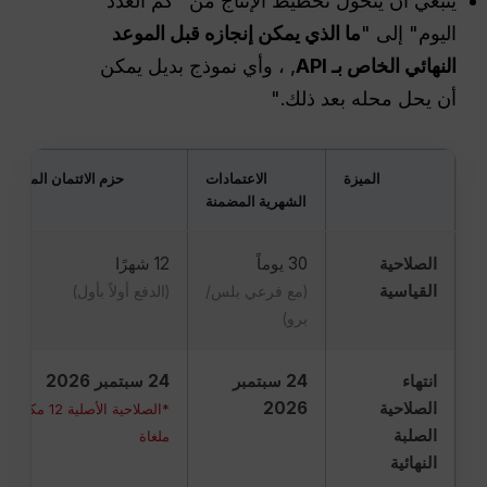
ينبغي أن يتحول تخطيط الإنتاج من "كم العدد
اليوم" إلى "
ما الذي يمكن إنجازه قبل الموعد
النهائي الخاص بـ API
, ، وأي نموذج بديل يمكن
أن يحل محله بعد ذلك."
الميزة
الاعتمادات
حزم الائتمان المشترا
الشهرية المضمنة
الصلاحية
30 يوماً
12 شهرًا
القياسية
(مع فرعي بلس/
(الدفع أولاً بأول)
برو)
انتهاء
24 سبتمبر
24 سبتمبر 2026
الصلاحية
2026
*الصلاحية الأصلية 12 مكرر
الصلبة
ملغاة
النهائية