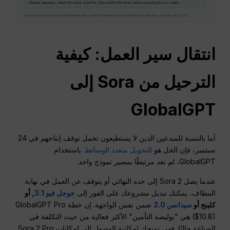
انتقال سير العمل: كيفية
الترحيل من Sora إلى
GlobalGPT
أما بالنسبة للمبدعين الذين لا يستطيعون تحمل توقف إنتاجهم في 24
سبتمبر، فإن الحل هو
التحويل متعدد الوسائط
. باستخدام
GlobalGPT، لم تعد مرتبطًا بمصير نموذج واحد.
عندما يصل Sora 2 إلى حده النهائي أو يتوقف عن العمل في نهاية
المطاف، يمكنك تبديل مشروعك على الفور إلى
جوجل فيو 3.1
, أو
كلينج أو
سيدانس 2.0
ضمن نفس الواجهة. إن خطة GlobalGPT Pro
($10.8) هي "بوليصة التأمين" الأكثر فعالية من حيث التكلفة في
الصناعة حاليًا. فهي تمنحك إمكانية الوصول إلى إمكانات Sora 2 Pro