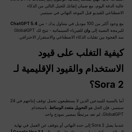
عالية الدقة اليوم، مع ضمان إتقانك للجيل التالي من الذكاء
الاصطناعي للفيديو قبل الموعد النهائي في سبتمبر.
مع وجود أكثر من 100 موديل في متناول يدك - من
ChatGPT 5.4
للبرمجة النصية إلى
وان
للفيزياء السينمائية - تتيح لك GlobalGPT
سد الفجوة بين تقلبات الذكاء الاصطناعي والاستقرار الاحترافي.
كيفية التغلب على قيود
الاستخدام والقيود الإقليمية لـ
Sora 2؟
أما بالنسبة للمبدعين الذين لا يستطيعون تحمل توقف إنتاجهم في 24
سبتمبر، فإن الحل هو
التحويل متعدد الوسائط
. باستخدام
GlobalGPT، لم تعد مرتبطًا بمصير نموذج واحد.
عندما يصل Sora 2 إلى حده النهائي أو يتوقف عن العمل في نهاية
المطاف، يمكنك تبديل مشروعك على الفور إلى
Google Veo 3.1 أو