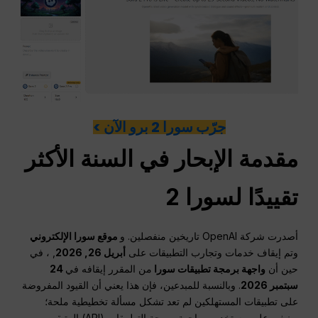
جرّب سورا 2 برو الآن >
مقدمة الإبحار في السنة الأكثر
تقييدًا لسورا 2
أصدرت شركة OpenAI تاريخين منفصلين. و
موقع سورا الإلكتروني
وتم إيقاف خدمات وتجارب التطبيقات على
أبريل 26, 2026
, ، في
حين أن
واجهة برمجة تطبيقات سورا
من المقرر إيقافه في
24
سبتمبر 2026
. وبالنسبة للمبدعين، فإن هذا يعني أن القيود المفروضة
على تطبيقات المستهلكين لم تعد تشكل مسألة تخطيطية ملحة؛
وينبغي على مستخدمي واجهة برمجة التطبيقات (API) المتبقين