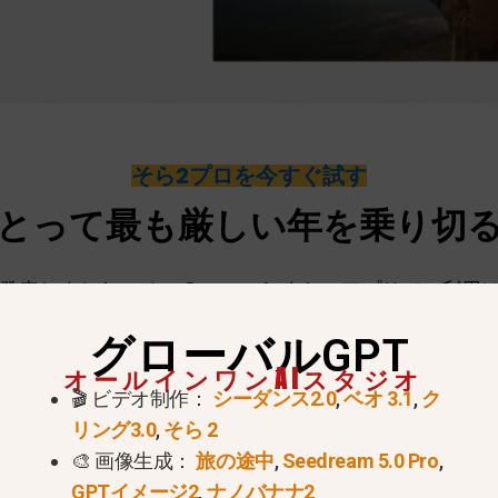
そら2プロを今すぐ試す
にとって最も厳しい年を乗り切
程を発表しました。その
Sora web
また、アプリでの利用
そらAPI
は、以下の日に販売終了となる予定です。
202
グローバルGPT
ーマー向けアプリの制限がもはや計画上の課題ではなくな
オールインワンAIスタジオ
合わせて、データのエクスポート、制作作業、および移行
🎬 ビデオ制作：
シーダンス2.0
,
ベオ 3.1
,
ク
リング3.0
,
そら 2
🎨 画像生成：
旅の途中
,
Seedream 5.0 Pro
,
GPTイメージ2
,
ナノバナナ2