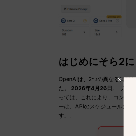
はじめにそら2
OpenAIは、2つの異なる日
た。
2026年4月26日
, 一方、
っては、これにより、コンシュ
ーは、APIのスケジュールに
す。.