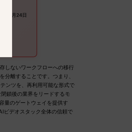
26年9月24日
存しないワークフローへの移行
を分離することです。つまり、
ンテンツを、再利用可能な形式で
gのような閉鎖後の業界をリードするモ
た大容量のゲートウェイを提供す
、AIビデオスタック全体の信頼で