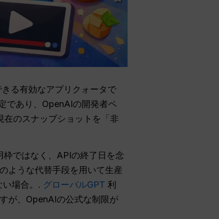
できる有効なアプリクォータで
予定であり、OpenAIの開発者ペ
現在のスナップショットを「非
用枠ではなく、APIの終了日を念
のような代替手段を用いて生産
い場合。.
グローバルGPT
利
が、OpenAIの公式な制限が