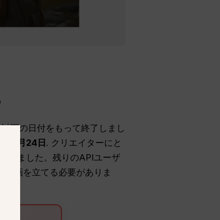
る
は以下の日付をもって終了しまし
6年9月24日
. クリエイターにと
りました。残りのAPIユーザ
の計画を立てる必要がありま