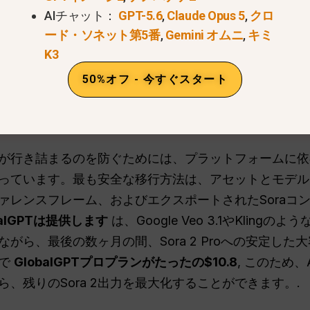
AIチャット：
GPT-5.6
,
Claude Opus 5
,
クロ
ード・ソネット第5番
,
Gemini オムニ
,
キミ
nAI Sora 2のサービスとVideos APIは、以下の予定です。
20
K3
. . 未使用のクレジットは、この期限を過ぎると失効します。.
50%オフ - 今すぐスタート
7
残り日数
が行き詰まるのを防ぐためには、プラットフォームに依
っています。最も安全な移行方法は、アセットとモデル
ァレンスフレーム、およびエクスポートされたSoraコ
balGPTは提供します
は、Google Veo 3.1やKlin
がら、最後の数ヶ月の間、Sora 2 Proへの安定し
とで
GlobalGPTプロプランがたったの$10.8
, このため
、残りのSora 2出力を最大化することができます。.