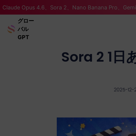
Claude Opus 4.6、Sora 2、Nano Banana Pro、Ge
グロー
バル
GPT
Sora 2
2025-12-