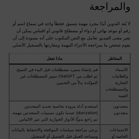
والمراجعة
لا يُعد التدوين أبدًا مجرد مهمة تنسيق. فخطأ واحد في سماع اسم أو
رقم أو موعد نهائي أو دواء أو مصطلح قانوني أو اقتباس يمكن أن
يغير معنى الفيديو. تعامل مع النص المكتوب على أنه مسودة إلى أن
يقوم شخص ما بمراجعة الأجزاء المهمة ومقارنتها بالتسجيل الأصلي.
المخاطر
ماذا تفعل
الأسماء
قم بإنشاء مسرد مصطلحات قبل البدء في النسخ،
والعلامات
ثم اطلب من ChatGPT تمييز المصطلحات غير
التجارية
المؤكدة بدلاً من التخمين.
والمصطلحات
الفنية
متحدثون
استخدم أداة مزودة بخاصية تحديد المتحدثين
متعددون
(diarization) عندما تكون تسميات المتحدثين مهمة،
ثم راجع يدويًّا الأدوار الحوارية التي تثير الالتباس.
الاجتماعات
يرجى مراجعة سياسات الموافقة والاحتفاظ بالبيانات
الخاصة أو
ومساحة العمل قبل التحميل أو التسجيل.