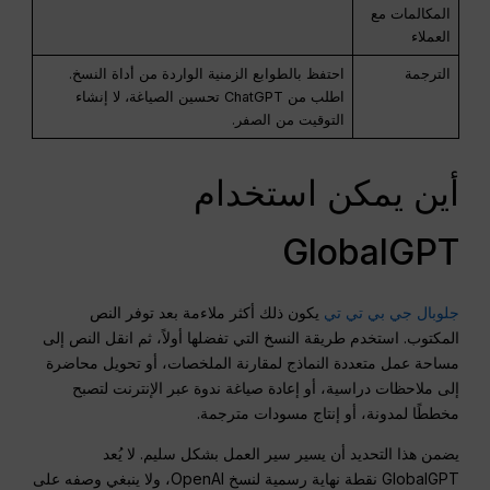
المكالمات مع
العملاء
الترجمة
احتفظ بالطوابع الزمنية الواردة من أداة النسخ.
اطلب من ChatGPT تحسين الصياغة، لا إنشاء
التوقيت من الصفر.
أين يمكن استخدام
GlobalGPT
جلوبال جي بي تي تي
يكون ذلك أكثر ملاءمة بعد توفر النص
المكتوب. استخدم طريقة النسخ التي تفضلها أولاً، ثم انقل النص إلى
مساحة عمل متعددة النماذج لمقارنة الملخصات، أو تحويل محاضرة
إلى ملاحظات دراسية، أو إعادة صياغة ندوة عبر الإنترنت لتصبح
مخططًا لمدونة، أو إنتاج مسودات مترجمة.
يضمن هذا التحديد أن يسير سير العمل بشكل سليم. لا يُعد
GlobalGPT نقطة نهاية رسمية لنسخ OpenAI، ولا ينبغي وصفه على