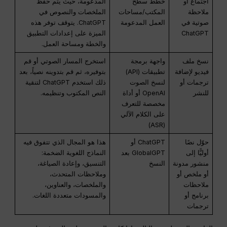
اجتماع أو
خطط سطح
المدعومة، حيث يتم حفظ
ملاحظة
المكتب/مساحات
الملخصات والنصوص في
صوتية في
العمل المدعومة
ChatGPT. يتوقف توفر هذه
ChatGPT
الميزة على إعدادات التطبيق
والخطة ومساحة العمل.
نسخ ملف
واجهة برمجة
استخرج المسار الصوتي أو قم
فيديو لإضافة
تطبيقات (API)
بتوفيره، ثم قم بتدوينه نصياً، بعد
ترجمات أو
لنسخ الصوت
ذلك استخدم ChatGPT لتنقية
للنشر
OpenAI أو أداة
النص المكتوب وتنظيمه.
مخصصة للتعرف
على الكلام الآلي
(ASR)
حوّل نصًا
ChatGPT أو
هذا هو المجال الذي تتفوق فيه
أوليًّا إلى
GlobalGPT بعد
النماذج اللغوية الضخمة:
منشور مدونة
النسخ
التنسيق، وإعادة الصياغة،
أو ملخص أو
وملاحظات المتحدث،
ملاحظات
والملخصات، والعناوين،
برنامج أو
والمسودات متعددة اللغات.
ترجمات