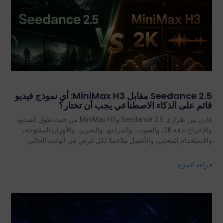
Seedance 2.5 مقابل MiniMax H3: أي نموذج فيديو
قائم على الذكاء الاصطناعي يجب أن تختار؟
قارن بين طرازي Seedance 2.5 وMiniMax H3 من حيث طول الفيديو،
والإخراج بدقة 2K، والصوت، والمراجع، والتحرير، والأوزان المفتوحة،
والاستخدام المحلي، والأفضل ملاءمةً لكل غرض في الوقت الحالي.
قراءة المزيد