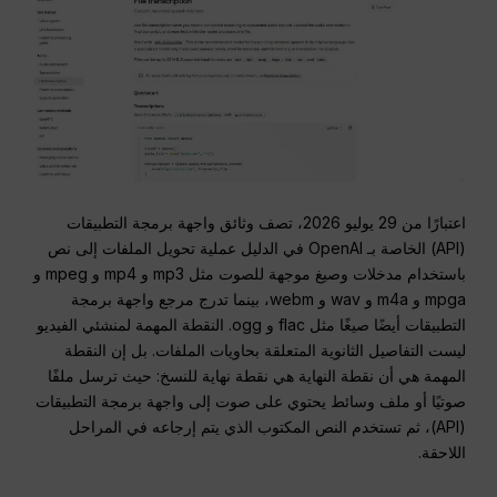
اعتبارًا من 29 يوليو 2026، تصف وثائق واجهة برمجة التطبيقات
(API) الخاصة بـ OpenAI في الدليل عملية تحويل الملفات إلى نص
باستخدام مدخلات وصيغ موجهة للصوت مثل mp3 و mp4 و mpeg و
mpga و m4a و wav و webm، بينما تدرج مرجع واجهة برمجة
التطبيقات أيضًا صيغًا مثل flac و ogg. النقطة المهمة لمنشئي الفيديو
ليست التفاصيل الثانوية المتعلقة بحاويات الملفات. بل إن النقطة
المهمة هي أن نقطة النهاية هي نقطة نهاية للنسخ: حيث ترسل ملفًا
صوتيًا أو ملف وسائط يحتوي على صوت إلى واجهة برمجة التطبيقات
(API)، ثم تستخدم النص المكتوب الذي يتم إرجاعه في المراحل
اللاحقة.