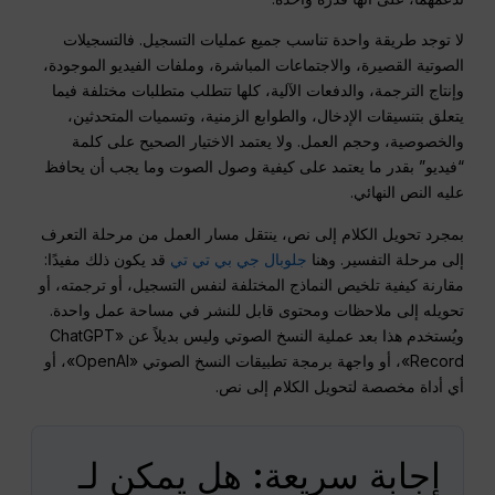
لا توجد طريقة واحدة تناسب جميع عمليات التسجيل. فالتسجيلات
الصوتية القصيرة، والاجتماعات المباشرة، وملفات الفيديو الموجودة،
وإنتاج الترجمة، والدفعات الآلية، كلها تتطلب متطلبات مختلفة فيما
يتعلق بتنسيقات الإدخال، والطوابع الزمنية، وتسميات المتحدثين،
والخصوصية، وحجم العمل. ولا يعتمد الاختيار الصحيح على كلمة
“فيديو” بقدر ما يعتمد على كيفية وصول الصوت وما يجب أن يحافظ
عليه النص النهائي.
بمجرد تحويل الكلام إلى نص، ينتقل مسار العمل من مرحلة التعرف
إلى مرحلة التفسير. وهنا
جلوبال جي بي تي تي
قد يكون ذلك مفيدًا:
مقارنة كيفية تلخيص النماذج المختلفة لنفس التسجيل، أو ترجمته، أو
تحويله إلى ملاحظات ومحتوى قابل للنشر في مساحة عمل واحدة.
ويُستخدم هذا بعد عملية النسخ الصوتي وليس بديلاً عن «ChatGPT
Record»، أو واجهة برمجة تطبيقات النسخ الصوتي «OpenAI»، أو
أي أداة مخصصة لتحويل الكلام إلى نص.
إجابة سريعة: هل يمكن لـ