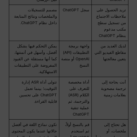
تريد الحصول على
سجل ChatGPT
مصمم للتسجيلات
ملاحظات الاجتماع
والملخصات ونتائج المتابعة
من تسجيل سطح
داخل نظام ChatGPT.
مكتب مدعوم
بنظام ChatGPT
لديك العديد من
واجهة برمجة
يمكن التحكم فيها بشكل
مقاطع الفيديو التي
التطبيقات (API)
أفضل، وأسهل في أتمتتها،
يتعين معالجتها
OpenAI أو منصة
كما أنها مستقلة عن القيود
النسخ
المفروضة على التطبيقات
الاستهلاكية.
أنت بحاجة إلى
أداة مخصصة
تتولى أداة ASR إدارة
ترجمة مصحوبة
للتعرف على
التوقيت؛ بينما تعمل
بعلامات زمنية
الكلام (ASR)
ChatGPT على تحسين
والترجمة، ثم
قابلية القراءة.
عملية تنقية
ChatGPT
هل تحتاج إلى
قم بالنسخ أولاً،
تكون نماذج اللغة في أفضل
ملخصات، أو
ثم استخدم
حالاتها عندما يكون المحتوى