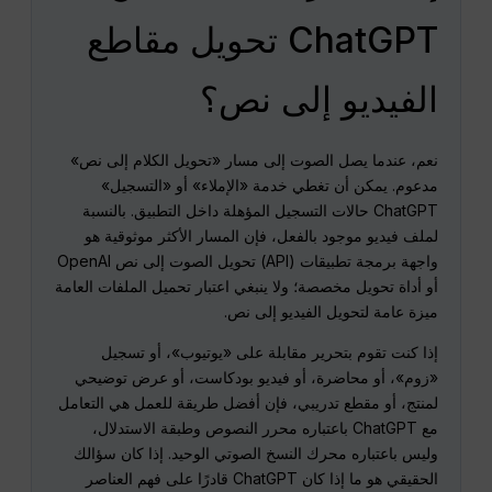
ChatGPT تحويل مقاطع
الفيديو إلى نص؟
نعم، عندما يصل الصوت إلى مسار «تحويل الكلام إلى نص»
مدعوم. يمكن أن تغطي خدمة «الإملاء» أو «التسجيل»
ChatGPT حالات التسجيل المؤهلة داخل التطبيق. بالنسبة
لملف فيديو موجود بالفعل، فإن المسار الأكثر موثوقية هو
واجهة برمجة تطبيقات (API) تحويل الصوت إلى نص OpenAI
أو أداة تحويل مخصصة؛ ولا ينبغي اعتبار تحميل الملفات العامة
ميزة عامة لتحويل الفيديو إلى نص.
إذا كنت تقوم بتحرير مقابلة على «يوتيوب»، أو تسجيل
«زوم»، أو محاضرة، أو فيديو بودكاست، أو عرض توضيحي
لمنتج، أو مقطع تدريبي، فإن أفضل طريقة للعمل هي التعامل
مع ChatGPT باعتباره محرر النصوص وطبقة الاستدلال،
وليس باعتباره محرك النسخ الصوتي الوحيد. إذا كان سؤالك
الحقيقي هو ما إذا كان ChatGPT قادرًا على فهم العناصر