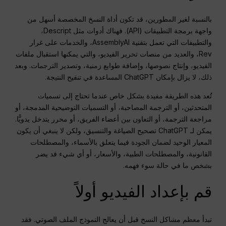
بالنسبة لغير المطورين، قد تكون أداة النسخ المخصصة أسهل من
واجهة برمجة التطبيقات (API). فهناك أدوات مثل Descript،
والتطبيقات التي تعمل بتقنية AssemblyAI، والخدمات على غرار
Rev، والعديد من منصات تحرير الفيديو، والتي يمكنها استقبال ملفات
الفيديو، وإنتاج نصوصها، وإضافة طوابع زمنية، وتصدير الترجمات. وبعد
ذلك، لا يزال بإمكان ChatGPT المساعدة في تنقيح النتيجة.
تُعد هذه الطريقة مفيدة بشكل خاص عندما تحتاج إلى تسميات
المتحدثين، أو الترجمة المصاحبة، أو التسميات التوضيحية المدمجة، أو
مراجعة الترجمة، أو التعاون بين أعضاء الفريق، أو محرر يتدخل يدويًّا.
يمكن لـ ChatGPT تصحيح الصياغة والتنسيق، ولكن لا ينبغي أن يكون
المعيار الوحيد لضمان الجودة فيما يتعلق بالأسماء، والمصطلحات
القانونية، والمصطلحات الطبية، والأسعار، أو أي شيء قد يضر
بشخص ما في حالة سوء فهمه.
قم بإعداد الفيديو أولاً
تبدأ معظم مشاكل النسخ قبل أن يعالج النموذج الملف الصوتي. فقد