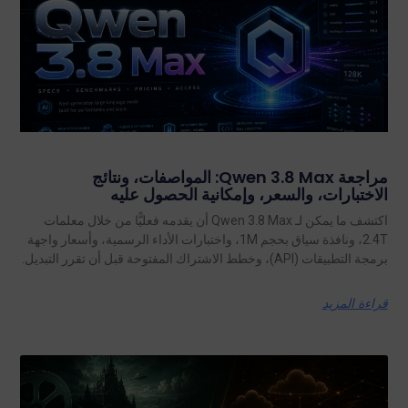
مراجعة Qwen 3.8 Max: المواصفات، ونتائج
الاختبارات، والسعر، وإمكانية الحصول عليه
اكتشف ما يمكن لـ Qwen 3.8 Max أن يقدمه فعليًّا من خلال معلمات
2.4T، ونافذة سياق بحجم 1M، واختبارات الأداء الرسمية، وأسعار واجهة
برمجة التطبيقات (API)، وخطط الاشتراك المفتوحة قبل أن تقرر التبديل.
قراءة المزيد