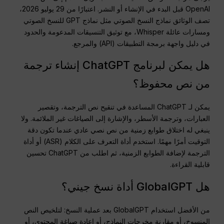
OpenAI قبل البدء في الإنشاء أو النشر. اعتبارًا من 29 يوليو 2026،
تصف الوثائق نماذج النسخ الصوتي مثل نماذج GPT للنسخ الصوتي
ومسارات عائلة Whisper، مع توثيق التنسيقات المدعومة والحدود
في دليل واجهة برمجة التطبيقات (API) والمرجع.
هل يمكن لبرنامج ChatGPT إنشاء ترجمة
من نص محفوظ؟
يمكن لـ ChatGPT المساعدة في تنقيح نص الترجمة، وتقصير
العبارات، وترجمة الأسطر، والإشارة إلى الصياغات غير الملائمة. ولا
ينبغي له اختلاق طوابع زمنية من نص نصي عادي عندما تكون دقة
التوقيت أمرًا مهمًا. استخدم أداة التعرف على الكلام (ASR) أو أداة
الترجمة لإضافة الطوابع الزمنية، ثم اطلب من ChatGPT تحسين
قابلية القراءة.
هل GlobalGPT أداة نسخ جيني؟
من الأفضل استخدام GlobalGPT بعد عملية النسخ: لتلخيص النص
المنسوخ، أو مقارنة مخرجات النماذج، أو إعادة صياغة المحتوى، أو