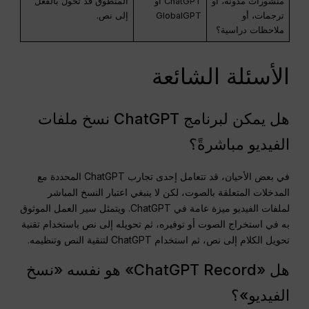
منشورات مدونة، أو
ChatGPT أو
المنطوق قد تحول بالفعل
ترجمات، أو
GlobalGPT
إلى نص.
ملاحظات دراسية؟
الأسئلة الشائعة
هل يمكن لبرنامج ChatGPT نسخ ملفات
الفيديو مباشرةً؟
في بعض الأحيان، قد تتعامل إحدى تجارب ChatGPT المحددة مع
المدخلات المتعلقة بالصوت، لكن لا ينبغي اعتبار النسخ المباشر
لملفات الفيديو ميزة عامة في ChatGPT. ويتمثل سير العمل الموثوق
به في استخراج الصوت أو توفيره، ثم تحويله إلى نص باستخدام تقنية
تحويل الكلام إلى نص، ثم استخدام ChatGPT لتنقية النص وتنظيمه.
هل «ChatGPT Record» هو نفسه «نسخ
الفيديو»؟