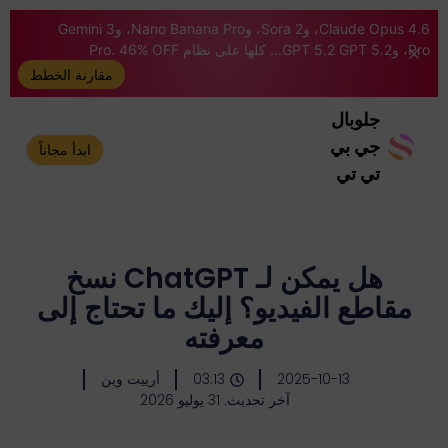
Claude Opus 4.6، وSora 2، وNano Banana Pro، وGemini 3
Pro، وGPT 5.2 GPT 5.2... كلها على نظام Pro. 46% OFF
مقارنة الخطط
جلوبال
جي بي
ابدأ مجاناً
تي تي
هل يمكن لـ ChatGPT نسخ
مقاطع الفيديو؟ إليك ما تحتاج إلى
معرفته
2025-10-13
03:13
أرييت وين
آخر تحديث: 31 يوليو 2026