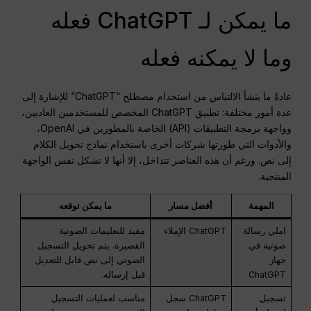
ما يمكن لـ ChatGPT فعله
وما لا يمكنه فعله
عادةً ما ينشأ الالتباس من استخدام مصطلح “ChatGPT” للإشارة إلى
عدة أمور مختلفة: تطبيق ChatGPT المخصص للمستخدمين العاديين،
وواجهة برمجة التطبيقات (API) الخاصة بالمطورين في OpenAI،
والأدوات التي طورتها شركات أخرى باستخدام نماذج تحويل الكلام
إلى نص. ورغم أن هذه العناصر تتداخل، إلا أنها لا تشكل نفس الواجهة
المنتجية.
المهمة
أفضل مسار
ما يمكن توقعه
املي رسالة
ChatGPT الإملاء
مفيد للتعليمات الصوتية
صوتية في
القصيرة. يتم تحويل التسجيل
جهاز
الصوتي إلى نص قابل للتعديل
ChatGPT
قبل إرساله.
تسجيل
ChatGPT سجل
مناسب لعمليات التسجيل