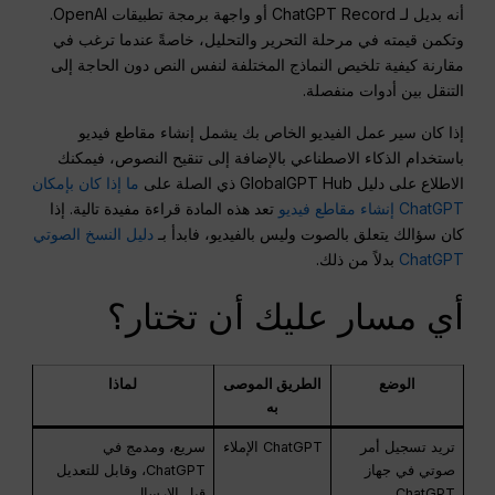
أنه بديل لـ ChatGPT Record أو واجهة برمجة تطبيقات OpenAI.
وتكمن قيمته في مرحلة التحرير والتحليل، خاصةً عندما ترغب في
مقارنة كيفية تلخيص النماذج المختلفة لنفس النص دون الحاجة إلى
التنقل بين أدوات منفصلة.
إذا كان سير عمل الفيديو الخاص بك يشمل إنشاء مقاطع فيديو
باستخدام الذكاء الاصطناعي بالإضافة إلى تنقيح النصوص، فيمكنك
الاطلاع على دليل GlobalGPT Hub ذي الصلة على
ما إذا كان بإمكان
ChatGPT إنشاء مقاطع فيديو
تعد هذه المادة قراءة مفيدة تالية. إذا
كان سؤالك يتعلق بالصوت وليس بالفيديو، فابدأ بـ
دليل النسخ الصوتي
ChatGPT
بدلاً من ذلك.
أي مسار عليك أن تختار؟
الوضع
الطريق الموصى
لماذا
به
تريد تسجيل أمر
ChatGPT الإملاء
سريع، ومدمج في
صوتي في جهاز
ChatGPT، وقابل للتعديل
ChatGPT
قبل الإرسال.