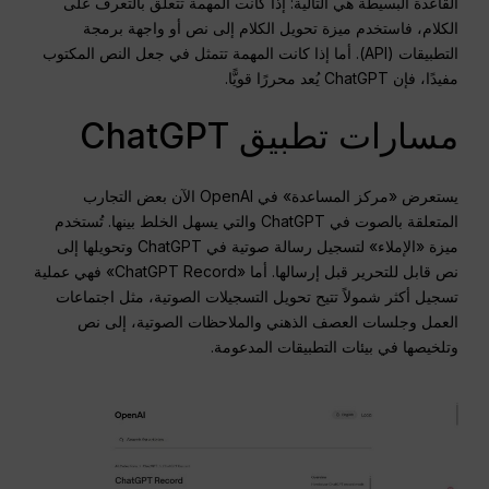
القاعدة البسيطة هي التالية: إذا كانت المهمة تتعلق بالتعرف على
الكلام، فاستخدم ميزة تحويل الكلام إلى نص أو واجهة برمجة
التطبيقات (API). أما إذا كانت المهمة تتمثل في جعل النص المكتوب
مفيدًا، فإن ChatGPT يُعد محررًا قويًّا.
مسارات تطبيق ChatGPT
يستعرض «مركز المساعدة» في OpenAI الآن بعض التجارب
المتعلقة بالصوت في ChatGPT والتي يسهل الخلط بينها. تُستخدم
ميزة «الإملاء» لتسجيل رسالة صوتية في ChatGPT وتحويلها إلى
نص قابل للتحرير قبل إرسالها. أما «ChatGPT Record» فهي عملية
تسجيل أكثر شمولاً تتيح تحويل التسجيلات الصوتية، مثل اجتماعات
العمل وجلسات العصف الذهني والملاحظات الصوتية، إلى نص
وتلخيصها في بيئات التطبيقات المدعومة.