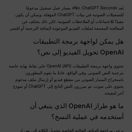
يُعد «No. ChatGPT Record» مسار عمل تسجيل مدعومًا
للتسجيلات الصوتية في بيئات ChatGPT المؤهلة. ويمكن أن يكون
مفيدًا للاجتماعات أو الملاحظات الصوتية، لكن ذلك يختلف عن
المعالجة المجمعة لملفات الفيديو الموجودة لإضافة الترجمة أو للنشر.
هل يمكن لواجهة برمجة التطبيقات
OpenAI تحويل الفيديو إلى نص؟
تحتوي واجهة برمجة التطبيقات (API) OpenAI على نقاط نهاية خاصة
بترجمة النص الصوتي. وفي الواقع، عادةً ما يقوم المطورون
باستخراج المسار الصوتي من مقطع فيديو أو إرسال ملف مدعوم
يحتوي على صوت، ثم يمررون النص الناتج إلى ChatGPT أو نموذج
آخر لتنقيحه.
ما هو طراز OpenAI الذي ينبغي أن
أستخدمه في عملية النسخ؟
يرجى مراجعة الوثائق الحالية الخاصة بتحويل الكلام إلى نص لـ