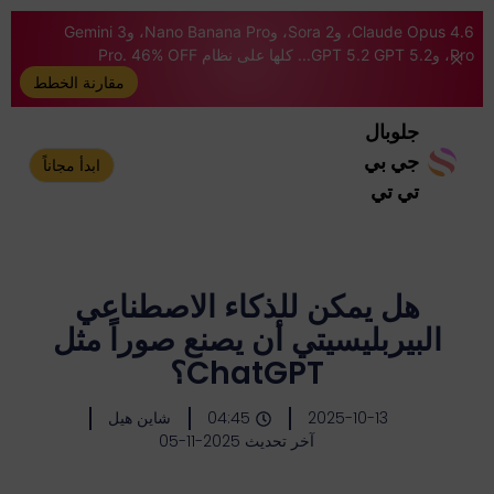
Claude Opus 4.6، وSora 2، وNano Banana Pro، وGemini 3
Pro، وGPT 5.2 GPT 5.2... كلها على نظام Pro. 46% OFF
مقارنة الخطط
جلوبال
جي بي
ابدأ مجاناً
تي تي
هل يمكن للذكاء الاصطناعي
البيربليسيتي أن يصنع صوراً مثل
ChatGPT؟
2025-10-13
04:45
شاين هيل
آخر تحديث 2025-11-05