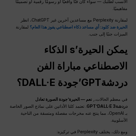
الأنسب لطلبك — سواء كان فنًا واقعيًا أو رسومًا رقمية أو تصميمًا
مفاهيميًا.
لمقارنة Perplexity مع مساعدين آخرين غير ChatGPT، انظر
الحيرة ضد كلود: أي مساعد ذكاء اصطناعي يفوز هذا العام؟
لمقارنة
الميزات جنبًا إلى جنب.
يمكن
الحيرة
’s
الذكاء
الاصطناعي
مباراة الفن
دردشةGPT
’جودة DALL·E؟
في معظم الحالات،,
نعم —
الحيرة
’جودة الصورة تعادل
دردشةGPT
’DALL·E 3
. تعتمد كلتا الأداتين على نماذج الصور الخاصة
بـ OpenAI، مما ينتج عنه مخرجات مفصلة ومتسقة من الناحية
الأسلوبية.
ومع ذلك، يختلف Perplexity في تركيزه: