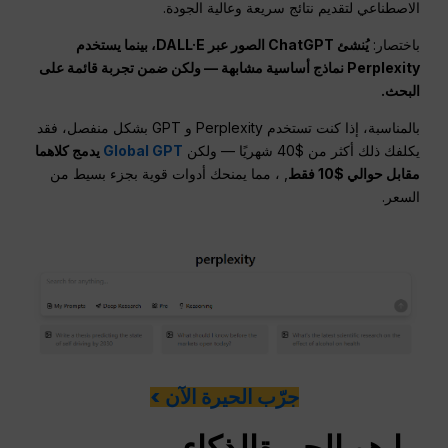
الاصطناعي لتقديم نتائج سريعة وعالية الجودة.
باختصار:
يُنشئ ChatGPT الصور عبر DALL·E، بينما يستخدم
Perplexity نماذج أساسية مشابهة — ولكن ضمن تجربة قائمة على
البحث.
بالمناسبة، إذا كنت تستخدم Perplexity و GPT بشكل منفصل، فقد
يكلفك ذلك أكثر من $40 شهريًا — ولكن
Global GPT
يدمج كلاهما
مقابل حوالي $10 فقط
, ، مما يمنحك أدوات قوية بجزء بسيط من
السعر.
جرّب الحيرة الآن >
ما هو
الحيرة
الذكاء