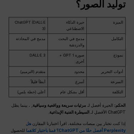
توليد الصور؟
الميزة
حيرة الذكاء
ChatGPT (DALL·E
الاصطناعي
3)
التكامل
مدمج في البحث
مدمج في المحادثة
والدردشة
نموذج
صورة GPT 1 +
DALL·E 3
أخرى
أدوات التحرير
محدود
متقدم (الترميم)
السرعة
أسرع
أبطأ قليلاً
التكلفة
أقل بشكل عام
أعلى (خطة بلس)
الحكم:
الحيرة أفضل لـ
مرئيات سريعة وواقعية وسياقية
, ، بينما يظل
ChatGPT الأفضل لـ
السيطرة الفنية الإبداعية
.
إذا كنت تختار بين منصات مختلفة، اقرأ اختبارنا المقارن
هل
Perplexity أفضل حقًا من ChatGPT؟ قمنا باختبار كلاهما
للحصول