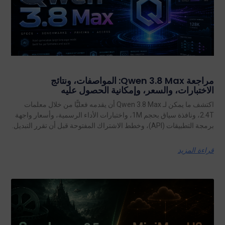
مراجعة Qwen 3.8 Max: المواصفات، ونتائج
الاختبارات، والسعر، وإمكانية الحصول عليه
اكتشف ما يمكن لـ Qwen 3.8 Max أن يقدمه فعليًّا من خلال معلمات
2.4T، ونافذة سياق بحجم 1M، واختبارات الأداء الرسمية، وأسعار واجهة
برمجة التطبيقات (API)، وخطط الاشتراك المفتوحة قبل أن تقرر التبديل.
قراءة المزيد