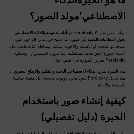
الاصطناعي
’مولد الصور؟
مولد الصور من Perplexity AI هو
أداة مدعومة بالذكاء الاصطناعي
تحول المطالبات النصية إلى صور
. إنه مدمج في نفس الواجهة التي
تستخدمها للبحث أو الأسئلة والأجوبة. يمكنك ببساطة كتابة طلب مثل
“إنشاء صورة لأفق مدينة مستقبلية عند غروب الشمس”
, ، وسيقوم
Perplexity بعرض الصورة في غضون ثوانٍ.
هذه الميزة تمزج
الذكاء الاصطناعي
البحث والتفكير والإبداع البصري
, ،
مما يجعل Perplexity ليس مجرد روبوت دردشة، بل منصة شاملة
للمعرفة والإبداع.
كيفية إنشاء صور باستخدام
الحيرة
(دليل تفصيلي)
إنشاء الصور باستخدام Perplexity أمر بسيط. وإليك كيفية القيام