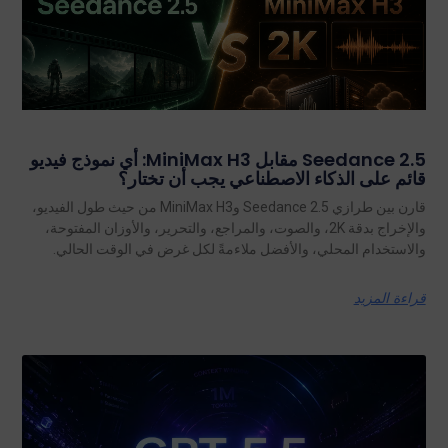
Seedance 2.5 مقابل MiniMax H3: أي نموذج فيديو
قائم على الذكاء الاصطناعي يجب أن تختار؟
قارن بين طرازي Seedance 2.5 وMiniMax H3 من حيث طول الفيديو،
والإخراج بدقة 2K، والصوت، والمراجع، والتحرير، والأوزان المفتوحة،
والاستخدام المحلي، والأفضل ملاءمةً لكل غرض في الوقت الحالي.
قراءة المزيد