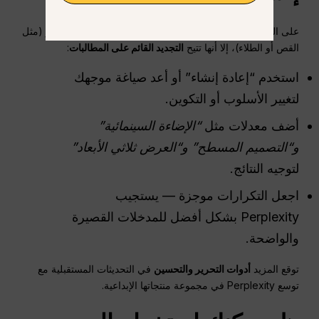
على الرغم من أن Perplexity لا توفر بعد إمكانية تحرير الصور (مثل
القص أو الطلاء)، إلا أنها تتيح
التجديد القائم على المطالبات
:
استخدم “إعادة إنشاء” أو أعد صياغة موجهك
لتغيير الأسلوب أو التكوين.
أضف معدلات مثل
“الإضاءة السينمائية”
و“التصميم المسطح” و“العرض ثلاثي الأبعاد”
لتوجيه النتائج.
اجعل التكرارات موجزة — يستجيب
Perplexity بشكل أفضل للمدخلات القصيرة
والواضحة.
توقع المزيد
أدوات التحرير والتحسين
في التحديثات المستقبلية مع
توسع Perplexity في مجموعة منتجاتها الإبداعية.