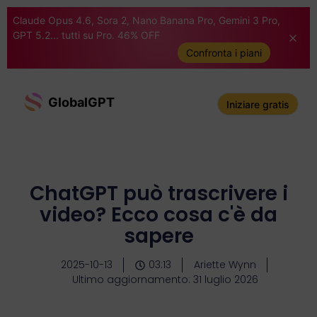
Claude Opus 4.6, Sora 2, Nano Banana Pro, Gemini 3 Pro,
GPT 5.2... tutti su Pro. 46% OFF
Confronta i piani
GlobalGPT
Iniziare gratis
ChatGPT può trascrivere i
video? Ecco cosa c'è da
sapere
2025-10-13
03:13
Ariette Wynn
Ultimo aggiornamento: 31 luglio 2026