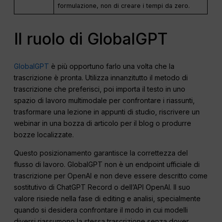
formulazione, non di creare i tempi da zero.
Il ruolo di GlobalGPT
GlobalGPT
è più opportuno farlo una volta che la
trascrizione è pronta. Utilizza innanzitutto il metodo di
trascrizione che preferisci, poi importa il testo in uno
spazio di lavoro multimodale per confrontare i riassunti,
trasformare una lezione in appunti di studio, riscrivere un
webinar in una bozza di articolo per il blog o produrre
bozze localizzate.
Questo posizionamento garantisce la correttezza del
flusso di lavoro. GlobalGPT non è un endpoint ufficiale di
trascrizione per OpenAI e non deve essere descritto come
sostitutivo di ChatGPT Record o dell’API OpenAI. Il suo
valore risiede nella fase di editing e analisi, specialmente
quando si desidera confrontare il modo in cui modelli
diversi riassumono la stessa trascrizione senza dover