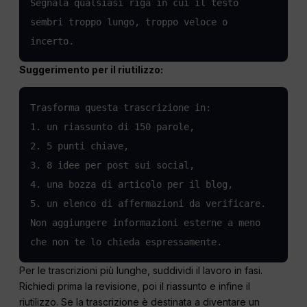
Segnala qualsiasi riga in cui il testo 
sembri troppo lungo, troppo veloce o 
incerto.
Suggerimento per il riutilizzo:
Trasforma questa trascrizione in:

1. un riassunto di 150 parole,

2. 5 punti chiave,

3. 8 idee per post sui social,

4. una bozza di articolo per il blog,

5. un elenco di affermazioni da verificare.

Non aggiungere informazioni esterne a meno 
che non te lo chieda espressamente.
Per le trascrizioni più lunghe, suddividi il lavoro in fasi.
Richiedi prima la revisione, poi il riassunto e infine il
riutilizzo. Se la trascrizione è destinata a diventare un