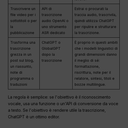
Trascrivere un
API di
Estrai o procurati la
file video per i
trascrizione
traccia audio, trascrivila,
sottotitoli o per
audio OpenAI o
quindi utilizza ChatGPT
la
uno strumento
per ripulire e strutturare
pubblicazione
ASR dedicato
la trascrizione.
Trasforma una
ChatGPT o
È proprio in questi ambiti
trascrizione
GlobalGPT
che i modelli linguistici di
grezza in un
dopo la
grandi dimensioni danno
post sul blog,
trascrizione
il meglio di sé:
un riassunto,
formattazione,
note di
riscrittura, note per il
programma o
relatore, sintesi, titoli e
traduzioni
bozze multilingue.
La regola è semplice: se l'obiettivo è il riconoscimento
vocale, usa una funzione o un'API di conversione da voce
a testo. Se l'obiettivo è rendere utile la trascrizione,
ChatGPT è un ottimo editor.