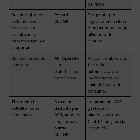
dell'invio.
Desideri gli appunti
Record
Progettato per
della riunione
ChatGPT
registrazioni, sintesi
relativi a una
e output di follow-up
registrazione
all'interno di
desktop ChatGPT
ChatGPT.
supportata
Hai molti video da
API OpenAI o
Più controllabile, più
elaborare
una
facile da
piattaforma di
automatizzare e
trascrizione
indipendente dai
limiti delle app di
consumo.
Ti servono i
Strumento
Lo strumento ASR
sottotitoli con i
dedicato per
gestisce la
timestamp
ASR/sottotitoli,
sincronizzazione;
seguito dalla
ChatGPT migliora la
pulizia
leggibilità.
ChatGPT