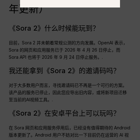
年更新）
《Sora 2》什么时候能玩到？
目前，Sora 2 并未朝着常规公测的方向发展。OpenAI 表示，
Sora 的网页和应用服务已于 2026 年 4 月 26 日停止，而
Sora API 也将于 2026 年 9 月 24 日停止服务。.
我还能拿到《Sora 2》的邀请码吗？
对于大多数用户而言，寻找邀请码已不再是一个可行的方案。
该产品的服务已停止，因此您应导出旧内容，或将新项目迁移
至当前的AI视频工具。.
《Sora 2》在安卓平台上可以玩吗？
在 Sora 网页和应用服务停用后，已经没有值得期待的 Android
版本更新了。Android 用户不妨对比一下目前仍在运营的 AI 视