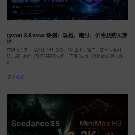
Qwen 3.8 Max 评测：规格、跑分、价格及购买渠
道
在切换之前，请通过 2.4T 参数、1M 上下文窗口、官方基准测
试、API 定价以及不限配额套餐，了解 Qwen 3.8 Max 的真实性
能。.
更多信息