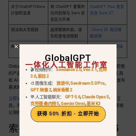
关于ChatGPT/Sora
将 ChatGPT 套餐的
ChatGPT Plus 是否
计划的混淆
访问权限与 Sora 状
包含 Sora 2？
态区分开来
用法和大写规则
选择替换件前，请
《Sora 2》每日限
先检查电流限制
额说明
商业用途
发布客户作品前请
Sora 2 商业使用指
先审核相关权利
南
GlobalGPT
一体化人工智能工作室
GlobalGPT 在此处非常有用，因为您无需继续为已停用或受限
🎬 视频制作：
Seedance 2.0
,
Veo 3.1
,
克林
的产品路径付费。您可以在一个工作区中对比现有的视频工具
3.0
,
索拉 2
和 AI 模型，然后将任务分配给真正符合您的提示、预算和发布
🎨 图像生成：
旅途中
,
Seedream 5.0 Pro
,
需求的模型。.
GPT 映像 2
,
纳米香蕉 2
💬 人工智能聊天：
GPT-5.6
,
Claude Opus 5
,
立即试用 GlobalGPT
如果你想更快地接触到当前的AI视频工
克劳德·桑内特 5
,
Gemini Omni
,
基米 K3
具，而不是等待Sora 2的开放——毕竟该项目已不再朝着常规
公测的方向推进。.
获得 50% 折扣 - 立即开始
索拉 2》常见问题（2026