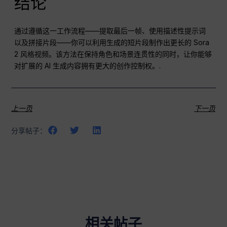
结论
通过遵循这一工作流程——提取最后一帧、使用描述性提示词
以及拼接片段——你可以利用生成的短片段制作出更长的 Sora
2 风格视频。该方法在保持角色和场景连贯性的同时，让你能够
对扩展的 AI 生成内容拥有更大的创作控制权。.
上一页
下一页
分享帖子：
相关帖子