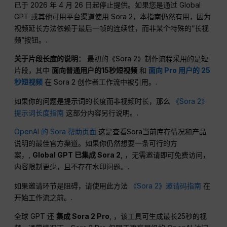
已于 2026 年 4 月 26 日起停止提供。如果您是通过 Global
GPT 或其他可用平台渠道使用 Sora 2，本指南仍然有用，因为
视频延长方法依赖于最后一帧的连续性，而非某个特殊的“长视
频”按钮。.
关于片段长度的说明：
最初的《Sora 2》制作流程采用的是短
片段，其中
面向普通用户的15秒短视频
和
面向 Pro 用户的 25
秒短视频
在 Sora 2 创作者工作流中被引用。.
如果你的问题是提示词的长度而非视频时长，那么
《Sora 2》
提示词长度指南
这部分内容另行说明。.
OpenAI 的 Sora 帮助页面
这是查看Sora当前库存情况和产品
说明的最佳官方渠道。如果你仍然想要一条可行的方
案，,
Global GPT 已集成 Sora 2
, ，无需邀请即可免费访问，
内容限制更少，且不存在水印问题。.
如果邀请环节是阻碍，请使用此方法
《Sora 2》邀请码指南
在
开始工作流之前。.
全球 GPT 还
集成 Sora 2 Pro
, ，该工具可生成最长25秒的视