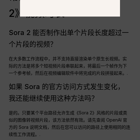
2》视频时长
Sora 2 能否制作出单个片段长度超过一
个片段的视频？
在大多数工作流程中，并不支持直接渲染单个原生长视频。实
际的方法是将多个短视频片段串联起来，将最后一个帧作为下
一个参考帧，然后在视频编辑软件中将完成的片段拼接起来。.
如果 Sora 的官方访问方式发生变化，
我还能继续使用这种方法吗？
是的。只要某个平台路径允许生成《Sora 2》风格的片段或类
似的图像转视频片段，该方法依然有效。请先查阅 OpenAI 官
方的 Sora 说明文档，然后在您可以访问的路径上使用相同的连
续性工作流程。.