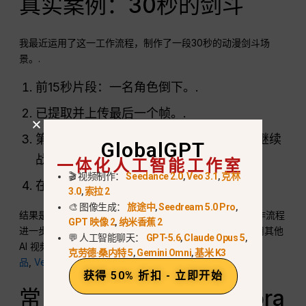
真实案例：30秒的剑斗
我最近运用了这一工作流程，制作了一段30秒的动漫剑斗场
景。.
前15秒片段：一名角色倒下。.
已提取并上传最后一个帧。.
第二个15秒片段：倒地的角色站起身来，继续
GlobalGPT
一体化人工智能工作室
战斗。.
🎬 视频制作：
Seedance 2.0
,
Veo 3.1
,
克林
在视频编辑器中合并的片段。.
3.0
,
索拉 2
🎨 图像生成：
旅途中
,
Seedream 5.0 Pro
,
结果是……
流畅、连贯的30秒战斗
, ，并可使用相同的工作流程
GPT 映像 2
,
纳米香蕉 2
进一步扩展。如果您正在权衡是继续使用 Sora 2 还是改用其他
💬 人工智能聊天：
GPT-5.6
,
Claude Opus 5
,
AI 视频模型，最相关的后续阅读内容如下：
索拉 2》替代
克劳德·桑内特 5
,
Gemini Omni
,
基米 K3
品
,
Veo 3.1 vs Sora 2
, 和
克林格作为索拉的替代选择
.
获得 50% 折扣 - 立即开始
常见问题：如何延长《Sora