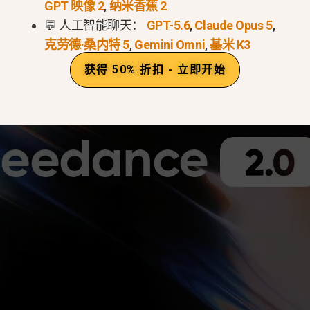
GPT 映像 2
,
纳米香蕉 2
💬 人工智能聊天：
GPT-5.6
,
Claude Opus 5
,
克劳德·桑内特 5
,
Gemini Omni
,
基米 K3
获得 50% 折扣 - 立即开始