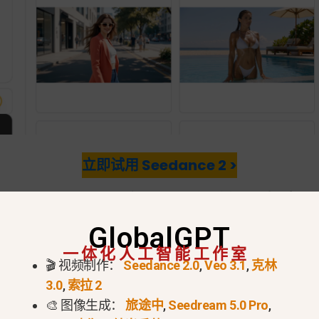
立即试用 Seedance 2 >
ce 2.0？2026 年人工智能视频标
GlobalGPT
2.0
是
ByteDance 突破性的多模态人工智能
, 为视频创
一体化人工智能工作室
🎬 视频制作：
Seedance 2.0
,
Veo 3.1
,
克林
让创作者以更灵活的方式指导电影视频的生成和编辑。.
3.0
,
索拉 2
🎨 图像生成：
旅途中
,
Seedream 5.0 Pro
,