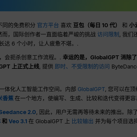
提供不同的免费积分
官方平台
喜欢
豆包（每日 10 代）
和
小
.然而，国际创作者一直面临着严峻的挑战
访问限制
, 我
达 6 个小时，让人疲惫不堪。.
，会扼杀创意工作流程。.
幸运的是，GlobalGPT 消除
alGPT 上正式上线
, 提供
即时、不受限制的访问
ByteDa
一体化人工智能工作空间。内部
GlobalGPT
, 您可以在
米香蕉
在一个地方，使编写、生成、比较和迭代变得更容
eedance 2.0
, 因此，用户无需再等待未来的推出。除了 S
林
和
Veo 3.1
在 GlobalGPT 上
比较输出
并为每个项目选择