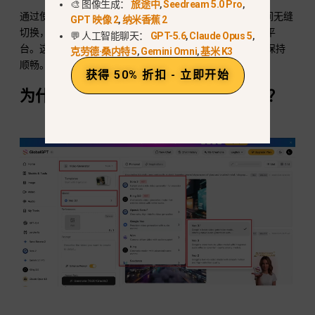
🎨 图像生成：
旅途中
,
Seedream 5.0 Pro
,
通过使用 GlobalGPT，创作者可以在顶级 AI 视频模型之间无缝
GPT 映像 2
,
纳米香蕉 2
切换，GlobalGPT 是一个拥有 100 多个 AI 模型的一体化平
💬 人工智能聊天：
GPT-5.6
,
Claude Opus 5
,
台。这完全消除了单一工具关闭的风险，使您的工作流程保持
克劳德·桑内特 5
,
Gemini Omni
,
基米 K3
顺畅。.
获得 50% 折扣 - 立即开始
为什么说多模式平台是终极解决方案？