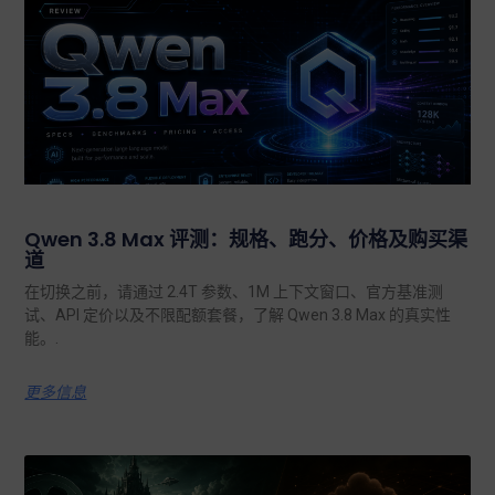
Qwen 3.8 Max 评测：规格、跑分、价格及购买渠
道
在切换之前，请通过 2.4T 参数、1M 上下文窗口、官方基准测
试、API 定价以及不限配额套餐，了解 Qwen 3.8 Max 的真实性
能。.
更多信息