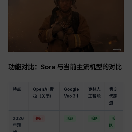
功能对比：Sora 与当前主流机型的对比
特点
OpenAI 索
Google
克林人
第 3
拉（关闭）
Veo 3.1
工智能
代跑
道
2026
关闭
活跃
活跃
活
年现
跃
状