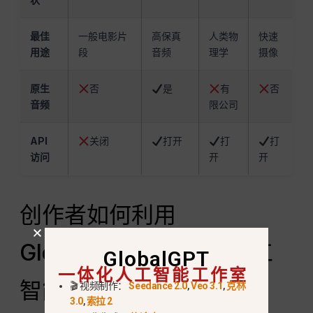
最佳
一般电影片
高保真
人类物
快速
用途
段
音频
理学
摄像
原生
否
是
有
否
音频
限公司
API
关闭
打开
打
打
访问
开
开
创作者如何利用
GlobalGPT 无缝切换人工
GlobalGPT
一体化人工智能工作室
智能视频模型？
🎬 视频制作：
Seedance 2.0
,
Veo 3.1
,
克林
3.0
,
索拉 2