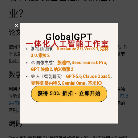
业？
论文与阅读
GlobalGPT
一体化人工智能工作室
使用“Start with Free”功能获取大纲、讲解、反馈和单词卡。对
🎬 视频制作：
Seedance 2.0
,
Veo 3.1
,
克林
于长篇阅读材料，请每次只上传一份资料，并注明页码或章节
3.0
,
索拉 2
出处。切勿将模版中的摘要误引为原始来源。.
🎨 图像生成：
旅途中
,
Seedream 5.0 Pro
,
GPT 映像 2
,
纳米香蕉 2
数学与科学
💬 人工智能聊天：
GPT-5.6
,
Claude Opus 5
,
克劳德·桑内特 5
,
Gemini Omni
,
基米 K3
利用人工智能解释各步骤，并诊断推理中的错误所在，然后独
获得 50% 折扣 - 立即开始
立验证计算结果。我们的指南将帮助您判断是否
ChatGPT 可以
进行数学运算
阐述了“有用的解释”与“可靠的最终答案”之间的
区别。.
编码
Free 可以解释错误并建议简单的修复方案。对于处理大型代码