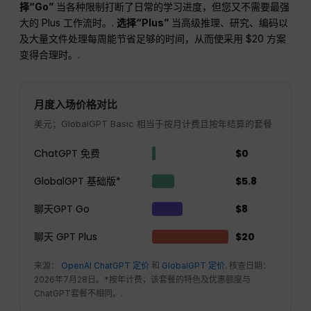
择“Go”
当各种限制打断了日常的学习进度，但您又不需要最强
大的 Plus 工作流时。.
选择“Plus”
当高级推理、研究、编码以
及大量文件处理每周能节省足够的时间，从而使采用 $20 方案
变得合理时。.
月度入场价格对比
美元；GlobalGPT Basic 相当于按月计费且按年结算的套餐
ChatGPT 免费
$0
GlobalGPT 基础版*
$5.8
聊天GPT Go
$8
聊天 GPT Plus
$20
来源：
OpenAI ChatGPT 定价
和
GlobalGPT 定价
. 核查日期：
2026年7月28日。*按年计费；该套餐的特色及优惠额度与
ChatGPT套餐不相同。.