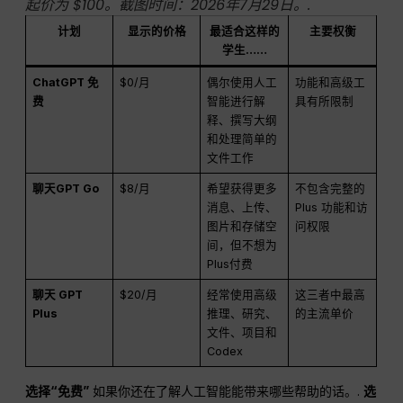
起价为 $100。截图时间：2026年7月29日。.
计划
显示的价格
最适合这样的
主要权衡
学生……
ChatGPT 免
$0/月
偶尔使用人工
功能和高级工
费
智能进行解
具有所限制
释、撰写大纲
和处理简单的
文件工作
聊天GPT Go
$8/月
希望获得更多
不包含完整的
消息、上传、
Plus 功能和访
图片和存储空
问权限
间，但不想为
Plus付费
聊天 GPT
$20/月
经常使用高级
这三者中最高
Plus
推理、研究、
的主流单价
文件、项目和
Codex
选择“免费”
如果你还在了解人工智能能带来哪些帮助的话。.
选