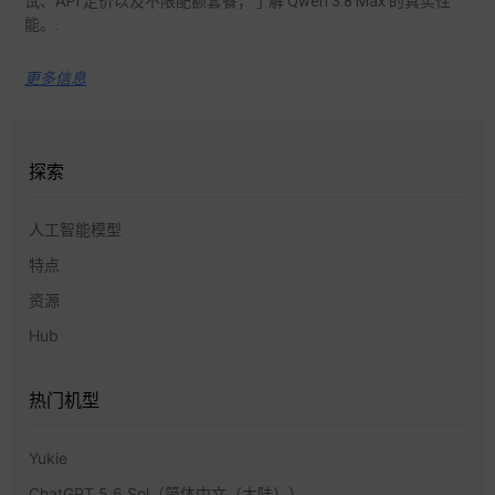
试、API 定价以及不限配额套餐，了解 Qwen 3.8 Max 的真实性
能。.
更多信息
探索
人工智能模型
特点
资源
Hub
热门机型
Yukie
ChatGPT 5.6 Sol（简体中文（大陆））