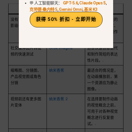
💬 人工智能聊天：
GPT-5.6
,
Claude Opus 5
,
目标
最佳路线
为什么
克劳德·桑内特 5
,
Gemini Omni
,
基米 K3
获得 50% 折扣 - 立即开始
没有可见标志的电
Veo 3.1
更适合制作精良的
影级视频
场景、镜头语言、
写实风格以及制作
风格的视频。.
社交媒体图片转视
Grok Imagine
适合快速创意迭代
频的快速测试
和制作简短的表达
性片段。.
缩略图、分镜图、
纳米香蕉
最适合的情况是，
产品视觉图或角色
在动画播放前，第
分镜
一个资源应为静止
图像。.
视频前还有更多图
纳米香蕉 2
在选择要制作动画
片变体
的视觉概念之前，
可用于对各种视觉
概念进行反复尝
试。.