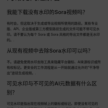
来隐藏它。这可能会引发平台、版权和信任方面的问题。更好
的做法是在制作视频之前，选择一种支持干净下载的生成方
式。.
对于 Sora 风格的输出，GlobalGPT 可以帮助您在一个工作区
中测试可用的视频生成路径。但在 2026 年，Sora 不应是您的
唯一选择。如果您想要制作精良的电影级视频，不妨尝试
Veo
3.1
. 如果你想快速进行社交实验，不妨试试
Grok Imagine
. 无论
您的创意最初是以缩略图、产品照片、角色形象还是分镜图的
形式呈现，请从
纳米香蕉
或
纳米香蕉 2
, ，然后对结果进行动
画处理。.
一条实用的原则很简单：不要事后移除水印。通过正确途径生
成内容，牢记人工智能披露要求，并选用最适合该任务的模
型。.
仍然不确定哪款机型适合您的使用场景？请在我们的完整对比
中，对比各款机型的访问权限、输出质量、限制条件和速度
《Sora》替代方案指南
.