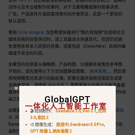
动作以及专业级制作效果时。对于注重精雕细琢的故事讲述、
广告、产品宣传片或叙事场景的创作者而言，这是一个更佳的
默认选项。.
使用
Grok Imagine
当您希望快速进行“图片转视频”实验和社交
媒体风格的创意测试时。该工具最适合快速迭代，但您仍应避
免使用未经本人同意的肖像、深度伪造（Deepfake）风格的编
辑或不安全的内容。.
如果您的创意是从缩略图、产品构图、分镜脚本或角色参考图
开始的，请先使用以下方式创建静态图像：
纳米香蕉
, ，然后使
用视频模型对其进行动画处理。若要在最终视频渲染前生成更
多图像变体，请使用
纳米香蕉 2
. 需要更强大的提示词来准备图
像转视频吗？该
《Nano Banana》提示指南
有助于您在制作动
GlobalGPT
画之前构建更简洁的概念框架。.
一体化人工智能工作室
如需更全面的模型对比，请阅读我们的
《Sora 2》替代方案指
🎬 视频制作：
Seedance 2.0
,
Veo 3.1
,
克林
南
. 2026年最理想的操作流程通常是多模型协同：在Nano
3.0
,
索拉 2
Banana中创建骨骼框架，在Veo 3.1或Grok Imagine中进行动
🎨 图像生成：
旅途中
,
Seedream 5.0 Pro
,
画制作，然后在发布前通过GlobalGPT比较导出结果。.
GPT 映像 2
,
纳米香蕉 2