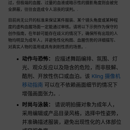
过，但极端的血腥、过量的血液或暗示性的摄影角度则会被完
全屏蔽，往往会造成令人沮丧的误判。.
目前尚无公开的标准来保证某件服装、某个镜头角度或某种程
度的虚构血腥场面一定能通过审核。请将以下示例作为保守的
创作指南，在年龄可能存在歧义的情况下，确保所有出现的人
物均明显为成年人，并避免性化构图、血腥伤势的详细描写、
对真实人物的滥用或具有剥削性质的场景。.
动作与恐怖：
应描述舞蹈编排、氛围、灯
光、观众反应以及隐含的危险，而非肢解、
酷刑、开放性伤口或血泊。该
Kling 摄像机
移动指南
可以在不依赖画面细节的情况下
增强画面张力。.
时尚与泳装：
请说明拍摄对象为成年人，
采用编辑或产品目录风格，选择中性姿势，
并准确描述服装，避免出现性化的人体部位