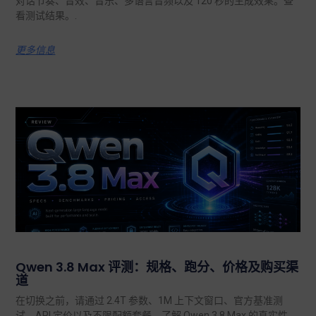
对话节奏、音效、音乐、多语言音频以及 120 秒的生成效果。查
看测试结果。.
更多信息
Qwen 3.8 Max 评测：规格、跑分、价格及购买渠
道
在切换之前，请通过 2.4T 参数、1M 上下文窗口、官方基准测
试、API 定价以及不限配额套餐，了解 Qwen 3.8 Max 的真实性