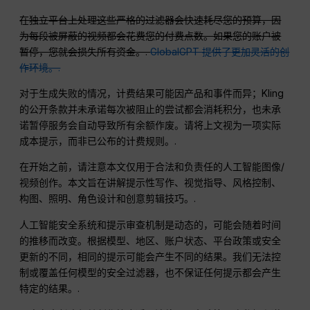
在独立平台上处理这些严格的过滤器会快速耗尽您的预算，因
为每段被屏蔽的视频都会花费您的付费点数。如果您的账户被
暂停，您就会损失所有资金。.
GlobalGPT 提供了更加灵活的创
作环境。.
对于生成失败的情况，计费结果可能因产品和事件而异；Kling
的公开条款并未承诺每次被阻止的尝试都会消耗积分，也未承
诺暂停服务会自动导致所有余额作废。请将上文视为一项实际
成本提示，而非已公布的计费规则。.
在开始之前，请注意本文仅用于合法和负责任的人工智能图像/
视频创作。本文旨在讲解提示性写作、视觉指导、风格控制、
构图、照明、角色设计和创意剪辑技巧。.
人工智能安全系统和提示审查机制是动态的，可能会随着时间
的推移而改变。根据模型、地区、账户状态、平台政策或安全
更新的不同，相同的提示可能会产生不同的结果。我们无法控
制或覆盖任何模型的安全过滤器，也不保证任何提示都会产生
特定的结果。.