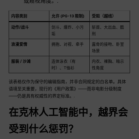
或窥视角度。.
内容类别
允许 (PG-13 限制)
受阻（越线）
动作/战斗
剑斗、爆炸、小污
斩首、大出血、酷
垢
刑
浪漫爱情
拥抱、对视、牵手
露骨的接吻、卧室
场景
服装 / 沙滩
连体泳衣（有
内衣、裸胸、暗示
时）、T恤衫
性角度
该表格仅作为保守的编辑指南，并非合同规定的白名单。具体
语境至关重要，现行的《用户政策》——而非电影分级制度
——仍是具有权威性的界定标准。.
在克林人工智能中，越界会
受到什么惩罚？