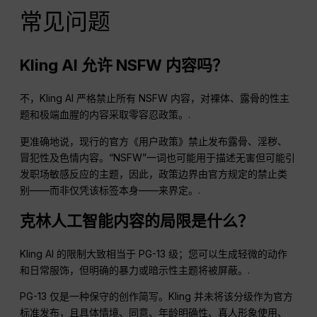
常见问题
Kling AI 允许 NSFW 内容吗？
不，Kling AI 严格禁止所有 NSFW 内容，对裸体、露骨的性主
题和极端血腥的内容采取零容忍政策。.
更准确地说，现行的官方《用户政策》禁止发布露骨、淫秽、
冒犯性及色情内容。“NSFW”一词也可能用于描述无害但可能引
发职场敏感反应的主题，因此，政策边界由官方规定的禁止类
别——而非仅凭该标签本身——来界定。.
克林人工智能内容的局限是什么？
Kling AI 的限制大致相当于 PG-13 级；您可以生成轻微的动作
和日常服饰，但明确的暴力或暗示性主题将被屏蔽。.
PG-13 仅是一种保守的创作简写。Kling 并未将该分级作为官方
标准发布，且具体情境、同意、年龄明确性、真人形象使用、