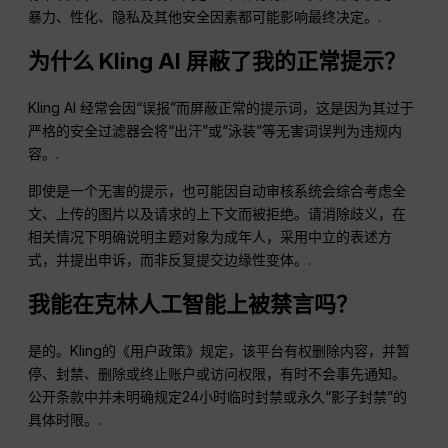
暴力、性化、隐私及其他安全因素都可能影响最终决定。.
为什么 Kling AI 屏蔽了我的正常提示？
Kling AI 经常会因“误报”而屏蔽正常的提示词，这是因为其过于
严格的安全过滤器会将“出汗”或“泳装”等无害词误判为违规内
容。.
即使是一个无害的提示，也可能因自动审核系统会综合考虑全
文、上传的图片以及请求的上下文而被拒绝。请消除歧义，在
相关情况下明确说明主题对象为成年人，采用中立的表述方
式，并提出申诉，而非反复提交边缘性变体。.
我能在克林人工智能上被禁言吗？
是的。Kling的《用户政策》规定，该平台有权删除内容，并暂
停、封禁、删除或终止账户或访问权限，有时不会事先通知。
公开条款中并未明确规定24小时临时封禁或永久“影子封禁”的
具体时限。.