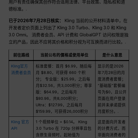
用户有责任确保其创作符合适用法律、平台政策、隐私权和道
德标准。.
已于2026年7月28日核实：
Kling 当前的公开材料清单中，在
开发者定价页面上列出了 Kling 3.0 Turbo、Kling 3.0 和 Kling
3.0 Omni。 消费者会员、API 计费和 GlobalGPT 访问权限是独
立的产品，因此不应将其价格和积分视为可互换而进行比较。.
前往路线
当前公布的價格或使用单位
是什么意思
Kling官方
标准套餐：首月 $6.99，随后每
显示的是2026
消费者会员
月 $8.80，可获得 660 个积
年7月28日的月
分； 专业版：$25.99，之后每
度消费者套餐；
月$32.56，共3,000积分；尊享
“基础版”套餐编
版：$64.99，之后每月
号为$0，且公开
$80.96，共8,000积分；
页面在用户登录
Ultra：$127.99，之后每月
前并未承诺提供
$159.99，可获得26,000积分
月度积分。.
Kling 官方
1 个视频单位 = $0.14。 Kling
这是面向开发者
API
3.0 Turbo 在 720p 分辨率且包
的计费方式，而
含原生音频时，起始值为
非面向消费者的