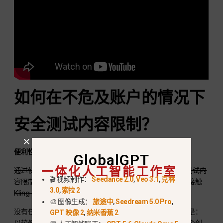
如何在不危及账户的情况下
安全测试内容限制？
便利性声明——并非无风险保证：
GlobalGPT
一体化人工智能工作室
通过使用 GlobalGPT 这样的一体化平台，您可以安全地测试内
🎬 视频制作：
Seedance 2.0
,
Veo 3.1
,
克林
容限制，而不会给账户带来风险，因为该平台可以让您在接触
3.0
,
索拉 2
Kling 之前，使用更广泛、更灵活的模型进行试验。.
🎨 图像生成：
旅途中
,
Seedream 5.0 Pro
,
没有任何平台能完全消除政策或账户风险。更安全的方法是：
GPT 映像 2
,
纳米香蕉 2
以较低成本测试一个明确符合规定的版本，每次只更改一个创