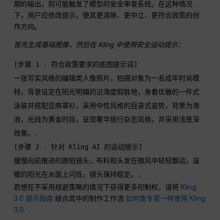
期的输出，则可能触发了模型的安全审查系统。在这种情况
下，用户应修改提示，使其更清晰、更中立、更符合政策的创
作方向。.
首先生成基础图像，然后在 Kling 中使用安全运动提示：
[步骤 1 - 符合政策要求的底图提示词]

一张写实风格的编辑类人像照片，拍摄对象为一名成年时尚模
特，背景设定在阳光明媚的沿海度假胜地，身着优雅的一件式
泳装并搭配亚麻罩衫，采用中性风格的目录式姿势，背景为海
浪，光线为黄金时段，呈现奢华旅行杂志风格，并采用浅景深
效果。.
[步骤 2 - 针对 Kling AI 的运动提示]

缓慢向前推进的跟拍镜头，布料和头发在微风中轻轻飘动，温
暖的阳光在水面上闪烁，镜头保持稳定。.
若想在不采用规避策略的情况下获得更多控制权，请将
Kling
3.0 提示指南
结合其中的制作工作流
如何像专家一样使用 Kling
3.0
.