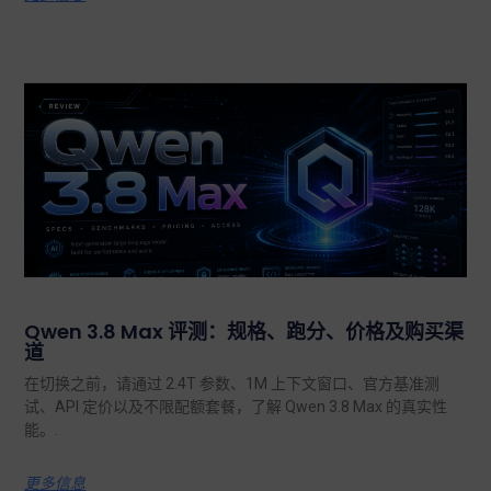
Qwen 3.8 Max 评测：规格、跑分、价格及购买渠
道
在切换之前，请通过 2.4T 参数、1M 上下文窗口、官方基准测
试、API 定价以及不限配额套餐，了解 Qwen 3.8 Max 的真实性
能。.
更多信息