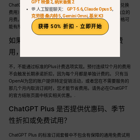
GPT 映像 2
,
纳米香蕉 2
ChatGPT Plus 的费用为 $240（不含任何适用税费或货币兑换
💬 人工智能聊天：
GPT-5.6
,
Claude Opus 5
,
费用）。 这并非一次性购买$240的年度套餐，而是12笔独立的
克劳德·桑内特 5
,
Gemini Omni
,
基米 K3
月费。通过Apple、Google Play或其他应用商店显示的价格可
获得 50% 折扣 - 立即开始
能有所不同，因此结账时显示的金额为最终适用金额。.
如果选择按年支付ChatGPT Plus的费
用，能省钱吗？
不，不能通过标准的Plus计费选项实现。预付连续12个月的费用
不会触发长期承诺折扣，因为每个月都是单独计费的。 只有当
OpenAI为您的账户提供特定促销活动，或者您在不需要服务的
那几个月内取消订阅时，您才能节省费用。请务必在ChatGPT
的官方结账页面中核实相关优惠。.
ChatGPT Plus 是否提供优惠码、季节
性折扣或免费试用？
ChatGPT Plus 的标准订阅套餐中不包含有保障的通用免费试用