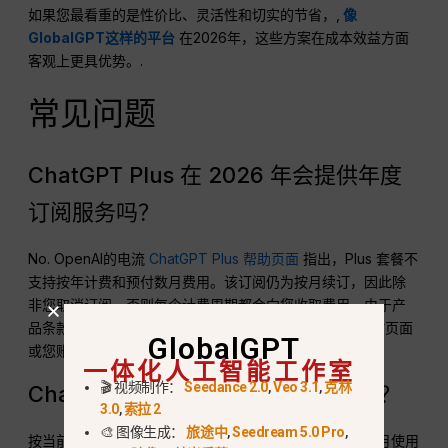
如果您最看重的是性价比、灵活性和切实的节省，,
像
GlobalGPT这样的平台
在2026年，这些方案在成本效益方面
客观上更具优势。.
常见问题
ChatGPT Plus 在 2026 年会提供年度
订阅服务吗？
No. OpenAI的电流
ChatGPT Plus 帮助页面
指出，Plus 套餐不
支持按年计费和预付数月费用。该订阅仍为按月续订，因此除
非您取消订阅，否则每个计费周期都会向您收取费用。由于产
品条款可能会发生变更，请在订阅前查看 Plus 产品的实时页面
GlobalGPT
或您账户的结账页面。.
一体化人工智能工作室
🎬 视频制作：
Seedance 2.0
,
Veo 3.1
,
克林
ChatGPT Plus 12个月的费用是多少？
3.0
,
索拉 2
🎨 图像生成：
旅途中
,
Seedream 5.0 Pro
,
按当前美国市场公布的每月 $20 的价格计算，连续 12 个月使用