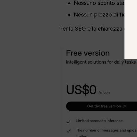
Nessuno sconto stagiona
Nessun prezzo di fidelizz
Per la SEO e la chiarezza dell'