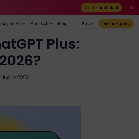
Confronta i piani
mmagine AI
Audio AI
Blog
Prezzi
Iniziare gratis
atGPT Plus:
 2026?
 luglio 2026