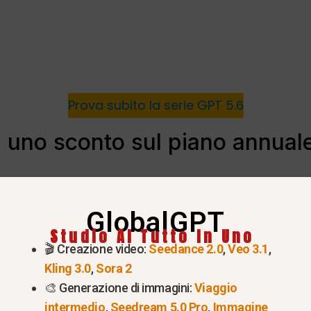
Prova subito la serie GPT 5.6
 uno sconto sul piano annual
sconti sul piano annuale.
 dei prezzi di OpenAI, ChatGPT Plus ha un prezzo pari 
GlobalGPT
Studio AI Tutto In Uno
ale ridotta
. Pagando per 12 mesi si ottiene semplice
🎬 Creazione video:
Seedance 2.0
,
Veo 3.1
,
 zero
per un impegno a lungo termine.
Kling 3.0
,
Sora 2
🎨 Generazione di immagini:
Viaggio
intermedio
,
Seedream 5.0 Pro
,
Immagine