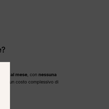
e?
a
$20 al mese
, con
nessuna
mente un costo complessivo di