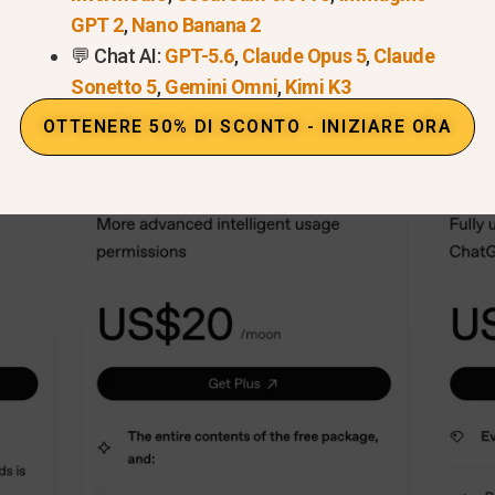
le o promozionale
GPT 2
,
Nano Banana 2
azione per gli abbonati di lunga data
💬 Chat AI:
GPT-5.6
,
Claude Opus 5
,
Claude
Sonetto 5
,
Gemini Omni
,
Kimi K3
utente:
ChatGPT
Piano annuale Plus = prezzo mensil
OTTENERE 50% DI SCONTO - INIZIARE ORA