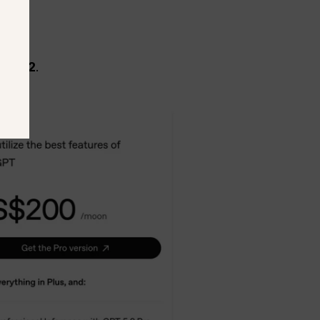
e × 12
.