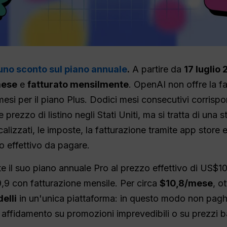
 uno sconto sul piano annuale
.
A partire da
17 luglio
mese
e
fatturato mensilmente
. OpenAI non offre la fa
esi per il piano Plus. Dodici mesi consecutivi corris
e prezzo di listino negli Stati Uniti, ma si tratta di una
calizzati, le imposte, la fatturazione tramite app store 
o effettivo da pagare.
 il suo piano annuale Pro al prezzo effettivo di US$
,9 con fatturazione mensile. Per circa
$10,8/mese
, o
elli
in un'unica piattaforma: in questo modo non paghe
affidamento su promozioni imprevedibili o su prezzi ba