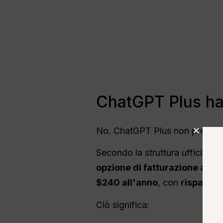
ChatGPT Plus ha
No. ChatGPT Plus non prevede 
Secondo la struttura ufficiale
opzione di fatturazione annu
$240 all'anno
, con
risparmio
Ciò significa: