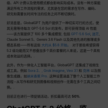
级、API 计费以及使用模式都会影响实际成本。没有一种方案能
满足所有工作流程的需求，尤其是在您的需求在写作、编码、
研究和需要长时间专注的任务之间不断切换时。
好消息是，GlobalGPT 为用户提供了一种切实可行的方式，使
其无需等待每次 GPT-5.6 Sol 的发布，即可获得顶级 AI 性能
——该方案提供了 100 多个集成模型
,
包括
GPT-5.6 Sol
,
迷茫
,
Claude Sonnet 5、Gemini 3.6 Flash 以及其他先进的推理或多
模态系统——所有这些
大约从 $5.8 开始。.
对于那些希望获得
5.2 级功能而又不想叠加多个高价套餐的人来说，这是一个具有
成本效益的选择。.
此外，作为一体化人工智能平台，GlobalGPT 还集成了视频生
成工具，例如
Sora 2、,
Grok Imagine
,
Veo 3.1
和
克林
以及图
像生成器，如
纳米香蕉 Pro
. .这种设置涵盖了整个人工智能工作
流程--从写作和研究到图像和视频创作--无需在多个工具之间切
换。.
目前正在进行一项促销活动，折扣最高可达
50%
.