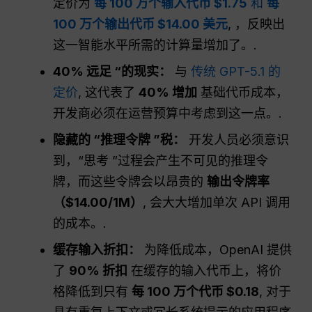
定价为
每 100 万个输入代币 $1.75
和
每
100 万个输出代币 $14.00 美元
, ，反映出
这一智能水平所需的计算量增加了。.
40% 远足 “的现实：
与
传统 GPT-5.1 的
定价
, 这代表了
40% 增加
基础代币成本，
开发商必须在运营预算中考虑到这一点。.
隐藏的 “推理令牌 ”税：
开发人员必须意识
到，“思考 ”过程会产生不可见的推理令
牌，而这些令牌会以昂贵的
输出令牌率
（$14.00/1M）
, 会大大增加单次 API 调用
的成本。.
缓存输入折扣：
为降低成本，OpenAI 提供
了
90% 折扣
在缓存的输入代币上，将价
格降低到只有
每 100 万个代币 $0.18
, 对于