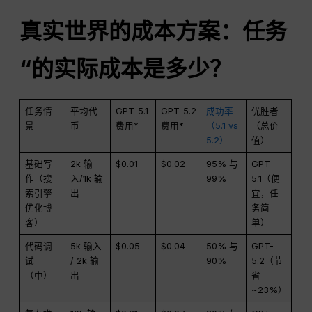
真实世界的成本方案：任务
“的实际成本是多少？
任务情
平均代
GPT-5.1
GPT-5.2
成功率
优胜者
景
币
费用*
费用*
（5.1 vs
（总价
5.2）
值）
基础写
2k 输
$0.01
$0.02
95% 与
GPT-
作（搜
入/1k 输
99%
5.1（便
索引擎
出
宜，任
优化博
务简
客）
单）
代码调
5k 输入
$0.05
$0.04
50% 与
GPT-
试
/ 2k 输
90%
5.2（节
（中）
出
省
~23%）