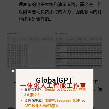
理复杂的电子表格和演示文稿，而这些工作
以前需要耗费数小时的人力，因此较高的订
购成本是合理的。.
GlobalGPT
可用性时间表：
企业和商业用户从今天开
一体化人工智能工作室
始就可以立即访问 5.2 模型的全套功能，确
🎬 视频制作：
Seedance 2.0
,
Veo 3.1
,
克林
3.0
,
索拉 2
保企业可以立即部署这些功能。.
🎨 图像生成：
旅途中
,
Seedream 5.0 Pro
,
GPT 映像 2
,
纳米香蕉 2