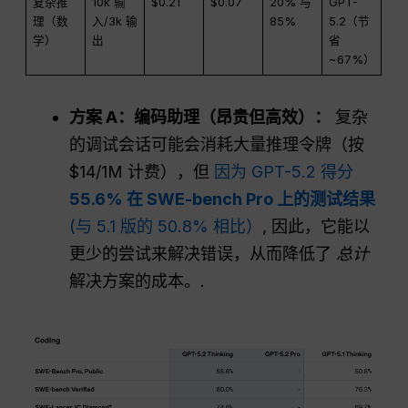
复杂推
10k 输
$0.21
$0.07
20% 与
GPT-
理（数
入/3k 输
85%
5.2（节
学）
出
省
~67%）
方案 A：编码助理（昂贵但高效）：
复杂
的调试会话可能会消耗大量推理令牌（按
$14/1M 计费），但
因为 GPT-5.2 得分
55.6% 在 SWE-bench Pro 上的测试结果
(与 5.1 版的 50.8% 相比）
, 因此，它能以
更少的尝试来解决错误，从而降低了
总计
解决方案的成本。.