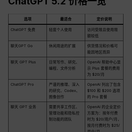
ChatGPT 5.2 价格一览
选项
最适合
定价说明
ChatGPT 免费
轻度个人使用
访问受限且使用限
额较低
聊天GPT Go
休闲用途的扩展
供货情况和价格可
能因地区而异
聊天 GPT Plus
日常写作、研究、
OpenAI 帮助中心显
编程、文件分析
示 Plus 套餐的费用
为 $20/月
ChatGPT Pro
严谨的推理、深入
OpenAI 列出了包含
的研究、Codex、
$100 和 $200 选项
图像创作
的 Pro 套餐
聊天 GPT 业务
需要共享工作区、
OpenAI 的企业定价
管理功能和隐私控
方案为：按年付费
制功能的团队
时为 $20/用户/月，
按月付费时为 $25/
用户/月