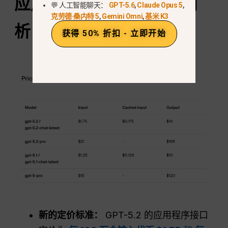
应用程序接口
定价深度剖
💬 人工智能聊天：
GPT-5.6
,
Claude Opus 5
,
克劳德·桑内特 5
,
Gemini Omni
,
基米 K3
析：代币成本和隐藏费用
获得 50% 折扣 - 立即开始
新的定价标准：
GPT-5.2 的应用程序接口