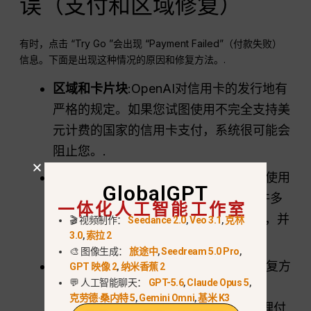
误（支付和区域修复）
有时，点击 “Try Go ”会出现 “Payment Failed”（付款失败）
信息。下面是出现这种情况的原因和修复方法。.
区域和卡片块
:OpenAI对信用卡的发行地有
严格的规定。如果您试图使用不完全支持美
元计费的国家的信用卡支付，系统很可能会
阻止您。.
"(《世界人权宣言》)
虚拟专用网
陷阱
:使用
GlobalGPT
VPN 更改您的位置有时会有帮助，但许多
一体化人工智能工作室
支付系统（如 Stripe）会检测到这一点，并
🎬 视频制作：
Seedance 2.0
,
Veo 3.1
,
克林
3.0
,
索拉 2
将您的账户标记为 “滥用保障措施”。.
🎨 图像生成：
旅途中
,
Seedream 5.0 Pro
,
卡片被拒 “修复方案
:通常，最简单的修复方
GPT 映像 2
,
纳米香蕉 2
💬 人工智能聊天：
GPT-5.6
,
Claude Opus 5
,
法是使用
移动应用程序
(iOS或
克劳德·桑内特 5
,
Gemini Omni
,
基米 K3
Android），因为苹果和谷歌在本地处理付