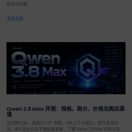
看测试结果。.
更多信息
Qwen 3.8 Max 评测：规格、跑分、价格及购买渠
道
在切换之前，请通过 2.4T 参数、1M 上下文窗口、官方基准测
试、API 定价以及不限配额套餐，了解 Qwen 3.8 Max 的真实性