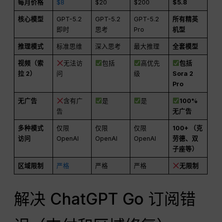
每月价格
$8
$20
$200
$5.8
核心模型
GPT-5.2
GPT-5.2
GPT-5.2
所有精英
即时
思考
Pro
机型
推理模式
标准思维
深入思考
最大推理
全套模型
视频（索
无法访
包括
高优先
包括
拉 2）
问
级
Sora 2
Pro
无广告
含有广
是
是
100%
告
无广告
多种模式
仅限
仅限
仅限
100+ （克
访问
OpenAI
OpenAI
OpenAI
劳德、双
子座等）
区域限制
严格
严格
严格
无限制
解决 ChatGPT Go 订阅错