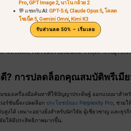
Pro
,
GPT Image 2
,
นาโน กล้วย 2
💬 แชทกับ AI:
GPT-5.6
,
Claude Opus 5
,
โคลด
โซเน็ต 5
,
Gemini Omni
,
Kimi K3
รับส่วนลด 50% – เริ่มเลย
้นหาที่ทรงพลัง, เวอร์ชันฟรีของมันเหมาะที่สุดสำหรับผู้ใช้ท
ดี? การปลดล็อกคุณสมบัติพรีเมี
ียมของเครื่องมือค้นหาที่ใช้ปัญญาประดิษฐ์ ออกแบบมาสำหรั
วอร์ชันนี้จะปลดล็อก
ประโยชน์ของ Perplexity Pro
, ช่วยใ
ับสูงได้ เหมาะอย่างยิ่งสำหรับนักวิจัย ผู้เชี่ยวชาญ และธุรก
ยให้มีประสิทธิภาพมากขึ้น.