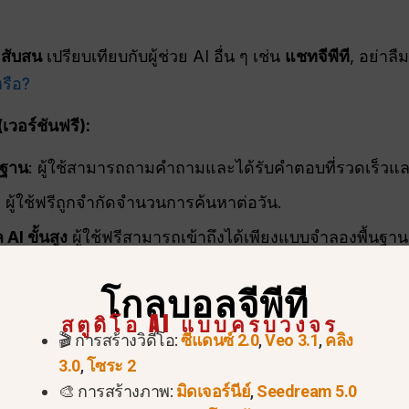
สับสน
เปรียบเทียบกับผู้ช่วย AI อื่น ๆ เช่น
แชทจีพีที
, อย่าล
หรือ?
(เวอร์ชันฟรี):
นฐาน
: ผู้ใช้สามารถถามคำถามและได้รับคำตอบที่รวดเร็วและ
: ผู้ใช้ฟรีถูกจำกัดจำนวนการค้นหาต่อวัน.
AI ขั้นสูง
ผู้ใช้ฟรีสามารถเข้าถึงได้เพียงแบบจำลองพื้นฐานเท่
กเกจแบบชำระเงิน.
โกลบอลจีพีที
อวิดีโอ
: ฟีเจอร์สื่อเหล่านี้มีให้เฉพาะแผน Pro เท่านั้น.
สตูดิโอ AI แบบครบวงจร
ัด
: ผู้ใช้สามารถอัปโหลดและวิเคราะห์ไฟล์ได้ แต่มีข้อจำกั
🎬 การสร้างวิดีโอ:
ซีแดนซ์ 2.0
,
Veo 3.1
,
คลิง
3.0
,
โซระ 2
🎨 การสร้างภาพ:
มิดเจอร์นีย์
,
Seedream 5.0