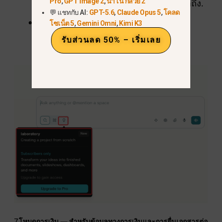
Pro
,
GPT Image 2
,
นาโน กล้วย 2
มือและคุณสมบัติสร้างสรรค์ที่กำลังจะมาถึง.
💬 แชทกับ AI:
GPT-5.6
,
Claude Opus 5
,
โคลด
เหมาะที่สุดสำหรับ:
ผู้ใช้งานกลุ่มแรก นัก
โซเน็ต 5
,
Gemini Omni
,
Kimi K3
พัฒนา และผู้ที่ชื่นชอบ AI
รับส่วนลด 50% – เริ่มเลย
7.
โหมดการเงิน — สำหรับข้อมูลทางการเงินและการยื่นเอกสารต่อ