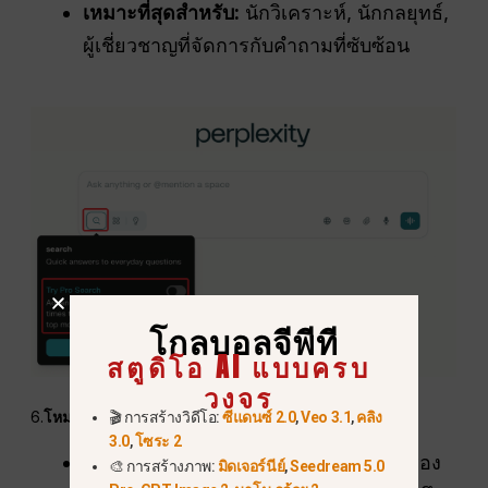
เหมาะที่สุดสำหรับ:
นักวิเคราะห์, นักกลยุทธ์,
ผู้เชี่ยวชาญที่จัดการกับคำถามที่ซับซ้อน
โกลบอลจีพีที
สตูดิโอ AI แบบครบ
วงจร
6.
โหมดแล็บ – ฟีเจอร์ทดลองและเบต้า
🎬 การสร้างวิดีโอ:
ซีแดนซ์ 2.0
,
Veo 3.1
,
คลิง
3.0
,
โซระ 2
โหมดแล็บ
คือที่ที่ Perplexity ทดสอบเครื่อง
🎨 การสร้างภาพ:
มิดเจอร์นีย์
,
Seedream 5.0