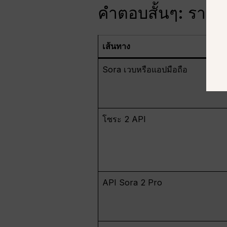
คำตอบสั้นๆ: ราคาข
เส้นทาง
Sora เวบหรือแอปมือถือ
โซระ 2 API
API Sora 2 Pro