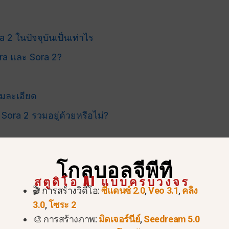
 2 ในปัจจุบันเป็นเท่าไร
ora และ Sora 2?
มละเอียด
Sora 2 รวมอยู่ด้วยหรือไม่?
จ่ายที่ซ่อนอยู่
โกลบอลจีพีที
กรณีใด
สตูดิโอ AI แบบครบวงจร
🎬 การสร้างวิดีโอ:
ซีแดนซ์ 2.0
,
Veo 3.1
,
คลิง
3.0
,
โซระ 2
🎨 การสร้างภาพ:
มิดเจอร์นีย์
,
Seedream 5.0