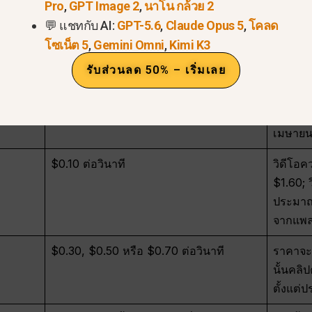
Pro
,
GPT Image 2
,
นาโน กล้วย 2
อง Sora 2 ในปัจจุบันเป็นเท่าไร
💬 แชทกับ AI:
GPT-5.6
,
Claude Opus 5
,
โคลด
โซเน็ต 5
,
Gemini Omni
,
Kimi K3
สัญญาณราคาปัจจุบัน
หมายคว
รับส่วนลด 50% – เริ่มเลย
ไม่มีราคาผู้บริโภคที่ใช้งานอยู่
OpenAI 
ถือได้ถู
เมษายน
$0.10 ต่อวินาที
วิดีโอ
$1.60; 
ประมาณ 
จากแพล
$0.30, $0.50 หรือ $0.70 ต่อวินาที
ราคาจะ
นั้นคลิ
ตั้งแต่