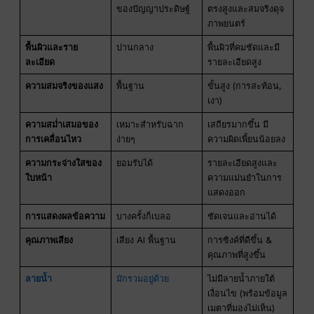
ของปัญญาประดิษฐ์
ตรงสูงและสมจริงดุจ
ภาพยนตร์
พื้นผิวและราย
ปานกลาง
พื้นผิวที่คมชัดและมี
ละเอียด
รายละเอียดสูง
ความสมจริงของแสง
พื้นฐาน
ขั้นสูง (การสะท้อน,
เงา)
ความสม่ำเสมอของ
เหมาะสำหรับฉาก
เสถียรมากขึ้น มี
การเคลื่อนไหว
ง่ายๆ
ความผิดเพี้ยนน้อยลง
ความกระจ่างใสของ
ยอมรับได้
รายละเอียดสูงและ
ใบหน้า
ความแม่นยำในการ
แสดงออก
การแสดงผลข้อความ
บางครั้งก็เบลอ
ชัดเจนและอ่านได้
คุณภาพเสียง
เสียง AI พื้นฐาน
การซิงค์ที่ดีขึ้น &
คุณภาพที่สูงขึ้น
ลายน้ำ
มักรวมอยู่ด้วย
ไม่มีลายน้ำภายใต้
เงื่อนไข (พร้อมข้อมูล
เมตาที่มองไม่เห็น)