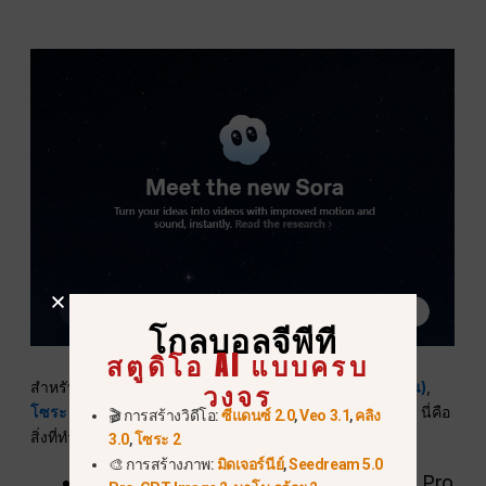
โกลบอลจีพีที
สตูดิโอ AI แบบครบ
วงจร
สำหรับผู้ที่มี
สมัครสมาชิกแล้ว
ChatGPT Pro ($200/เดือน)
,
โซระ 2 โปร
ให้เวอร์ชันทดลองที่มีคุณภาพสูงกว่าของโมเดล นี่คือ
🎬 การสร้างวิดีโอ:
ซีแดนซ์ 2.0
,
Veo 3.1
,
คลิง
สิ่งที่ทำให้มันแตกต่าง:
3.0
,
โซระ 2
🎨 การสร้างภาพ:
มิดเจอร์นีย์
,
Seedream 5.0
เอาต์พุตที่มีความเที่ยงตรงสูงขึ้น:
Sora 2 Pro