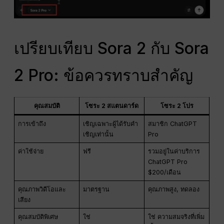
เปรียบเทียบ Sora 2 กับ Sora
2 Pro: ข้อควรทราบสำคัญ
คุณสมบัติ
โซระ 2 สแตนดาร์ด
โซระ 2 โปร
การเข้าถึง
เชิญเฉพาะผู้ได้รับคำ
สมาชิก ChatGPT
เชิญเท่านั้น
Pro
ค่าใช้จ่าย
ฟรี
รวมอยู่ในค่าบริการ
ChatGPT Pro
$200/เดือน
คุณภาพวิดีโอและ
มาตรฐาน
คุณภาพสูง, ทดลอง
เสียง
คุณสมบัติพิเศษ
ใช่
ใช่ ความสมจริงที่เพิ่ม