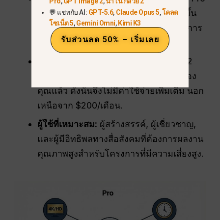
Pro
,
GPT Image 2
,
นาโน กล้วย 2
มอบความสมจริงของวิดีโอและเสียงที่ดีขึ้น
💬 แชทกับ AI:
GPT-5.6
,
Claude Opus 5
,
โคลด
โซเน็ต 5
,
Gemini Omni
,
Kimi K3
การซิงโครไนซ์ที่ดียิ่งขึ้น และ AI ที่ได้รับการ
รับส่วนลด 50% – เริ่มเลย
ปรับปรุงอย่างละเอียด“
คาเมโอ
.”
ไม่มีค่าใช้จ่ายเพิ่มเติม:
การเข้าถึง Sora 2
Pro รวมอยู่ในแพ็กเกจ ChatGPT Pro ของ
คุณแล้ว ดังนั้นจึงไม่มีค่าใช้จ่ายเพิ่มเติม นอก
เหนือจาก $200/เดือน.
ผู้ใช้ที่เหมาะสม:
ผู้สร้างสรรค์, ผู้เชี่ยวชาญ,
และผู้มีอิทธิพลทางสื่อสังคมที่ต้องการผลงาน
คุณภาพสูงสำหรับโครงการที่มีความเสี่ยงสูง.