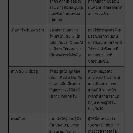
ราคา ความพร้อมใช้
ทำลายความเชื่อมั่น
งาน การสนับสนุนรุ่น
บนหน้าเปรียบเทียบได้
และข้อกำหนดของ
อย่างรวดเร็ว.
แพ็กเกจ.
เนื้อหาใหม่ของ Sora
อย่าสร้างบทความ
ควรใช้ทรัพยากรด้าน
ใหม่ที่เน้น Sora เป็น
บรรณาธิการไปกับ
หลัก เว้นแต่ OpenAI
การพัฒนาทางเลือกที่
จะมีการอัปเดตอย่าง
ใช้งานได้จริงและมี
เป็นทางการที่สำคัญ.
ความต้องการที่
ชัดเจนยิ่งขึ้น.
หน้า Sora ที่มีอยู่
ให้ข้อมูลนั้นถูกต้อง
หน้าที่มีอยู่ยังคง
เสมอ เพิ่มตัวเลือกอื่น
สามารถสร้างรายได้
ๆ และหลีกเลี่ยงการ
และเพิ่มอัตราการ
สัญญาว่าจะให้สิทธิ์
แปลงได้ หากหน้า
เข้าถึงมากเกินไป.
เหล่านั้นสามารถแก้
ปัญหาของผู้ใช้ใน
ปัจจุบันได้.
ทางเลือก
แนะนำให้ผู้อ่านรู้จัก
ผู้ใช้ที่ค้นหาคำว่า
กับ Veo 3.1, Grok
"Sora" มักต้องการ
Imagine, Nano
เพียงวิธีสร้างวิดีโอ