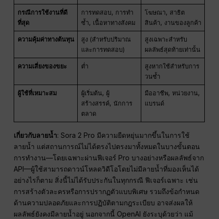
กรณีการใช้งานที่ดี
การทดสอบ, การทำ
โฆษณา, สาธิต
ที่สุด
ซ้ำ, เนื้อหาทางสังคม
สินค้า, งานของลูกค้า
ความคุ้มค่าทางต้นทุน
สูง (สำหรับปริมาณ
สูงเฉพาะสำหรับ
และการทดสอบ)
ผลลัพธ์สุดท้ายเท่านั้น
ความเสี่ยงของขยะ
ต่ำ
สูงหากใช้สำหรับการ
วนซ้ำ
ผู้ใช้ที่เหมาะสม
ผู้เริ่มต้น, ผู้
มืออาชีพ, หน่วยงาน,
สร้างสรรค์, นักการ
แบรนด์
ตลาด
เกี่ยวกับลายน้ำ
: Sora 2 Pro มีความยืดหยุ่นมากขึ้นในการใช้
ลายน้ำ แต่สถานการณ์ไม่ได้ตรงไปตรงมาทั้งหมดในบางขั้นตอน
การทำงาน—โดยเฉพาะผ่านฟีเจอร์ Pro บางอย่างหรือผลลัพธ์จาก
API—ผู้ใช้สามารถดาวน์โหลดวิดีโอโดยไม่มีลายน้ำที่มองเห็นได้
อย่างไรก็ตาม สิ่งนี้ไม่ได้รับประกันในทุกกรณี ฟีเจอร์เฉพาะ เช่น
การสร้างตัวละครหรือการปรากฏตัวแบบพิเศษ รวมถึงข้อกำหนด
ด้านความปลอดภัยและการปฏิบัติตามกฎระเบียบ อาจส่งผลให้
ผลลัพธ์ยังคงมีลายน้ำอยู่ นอกจากนี้ OpenAI ยังระบุด้วยว่า แม้