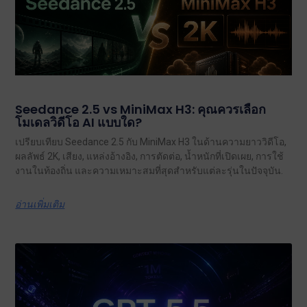
Seedance 2.5 vs MiniMax H3: คุณควรเลือก
โมเดลวิดีโอ AI แบบใด?
เปรียบเทียบ Seedance 2.5 กับ MiniMax H3 ในด้านความยาววิดีโอ,
ผลลัพธ์ 2K, เสียง, แหล่งอ้างอิง, การตัดต่อ, น้ำหนักที่เปิดเผย, การใช้
งานในท้องถิ่น และความเหมาะสมที่สุดสำหรับแต่ละรุ่นในปัจจุบัน.
อ่านเพิ่มเติม