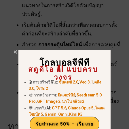
แนวทางในการสร้างวิดีโอด้วยปัญญา
ประดิษฐ์.
เริ่มต้นด้วยวิดีโอที่สั้นกว่าเพื่อทดสอบการตั้ง
ค่าก่อนที่จะสร้างลำดับที่ยาวขึ้น.
สำรวจ
การกระตุ้นไทม์ไลน์
เพื่อการควบคุมที่
แม่นยำสำหรับฉากและการกระทำ.
โกลบอลจีพีที
ผสานการคิดวิเคราะห์หลายฉากและฟีเจอร์
สตูดิโอ AI แบบครบ
“รับเชิญ” ของ AI เพื่อการเล่าเรื่องที่
วงจร
สร้างสรรค์.
🎬 การสร้างวิดีโอ:
ซีแดนซ์ 2.0
,
Veo 3.1
,
คลิง
3.0
,
โซระ 2
พิจารณา
แพลตฟอร์มของบุคคลที่สาม
หาก
🎨 การสร้างภาพ:
มิดเจอร์นีย์
,
Seedream 5.0
คุณต้องการประหยัดค่าใช้จ่ายหรือหลีกเลี่ยง
Pro
,
GPT Image 2
,
นาโน กล้วย 2
💬 แชทกับ AI:
GPT-5.6
,
Claude Opus 5
,
โคลด
ข้อจำกัดในการเชิญ.
โซเน็ต 5
,
Gemini Omni
,
Kimi K3
ทางเลือกที่ถูกกว่าสำหรับ
รับส่วนลด 50% – เริ่มเลย