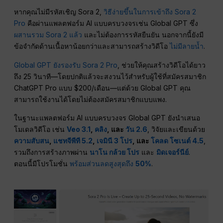
หากคุณไม่มีรหัสเชิญ Sora 2,
วิธีง่ายขึ้นในการเข้าถึง Sora 2
Pro
คือผ่านแพลตฟอร์ม AI แบบครบวงจรเช่น Global GPT ซึ่ง
ผสานรวม Sora 2 แล้ว
และไม่ต้องการรหัสยืนยัน นอกจากนี้ยังมี
ข้อจำกัดด้านเนื้อหาน้อยกว่าและสามารถสร้างวิดีโอ
ไม่มีลายน้ำ
.
Global GPT ยังรองรับ Sora 2 Pro
, ช่วยให้คุณสร้างวิดีโอได้ยาว
ถึง 25 วินาที—โดยปกติแล้วจะสงวนไว้สำหรับผู้ใช้ที่สมัครสมาชิก
ChatGPT Pro แบบ $200/เดือน—แต่ด้วย Global GPT คุณ
สามารถใช้งานได้โดยไม่ต้องสมัครสมาชิกแบบแพง.
ในฐานะแพลตฟอร์ม AI แบบครบวงจร Global GPT ยังนำเสนอ
โมเดลวิดีโอ เช่น
Veo 3.1
,
คลิง
, และ
วัน 2.6
, วิจัยและเขียนด้วย
ความสับสน
,
แชทจีพีที 5.2
,
เจมินี 3 โปร
, และ
โคลด โซเนต์ 4.5
,
รวมถึงการสร้างภาพผ่าน
นาโน กล้วย โปร
และ
มิดเจอร์นีย์
.
ตอนนี้มีโปรโมชั่น
พร้อมส่วนลดสูงสุดถึง
50%
.