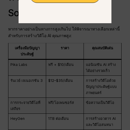
Sora 2 Pro
หากราคาอย่างเป็นทางการสูงเกินไป ให้พิจารณาทางเลือกเหล่านี้
สำหรับการสร้างวิดีโอ AI คุณภาพสูง:
เครื่องมือปัญญา
ราคา
คุณสมบัติเด่น
ประดิษฐ์
Pika Labs
ฟรี + $10/เดือน
แอนิเมชัน AI สร้าง
ได้อย่างรวดเร็ว
รันเวย์ เจเนอเรชัน 3
$12–$35/เดือน
การสร้างวิดีโอด้วย
ปัญญาประดิษฐ์แบบ
ภาพยนตร์
การกระจายวิดีโอที่
ฟรี/โอเพนซอร์ส
ข้อความเป็นวิดีโอ
เสถียร
HeyGen
1TB ต่อเดือน
การสร้างอวตาร AI
และวิดีโอสนทนา