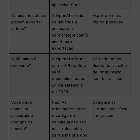
aplicativo Sora.
Os usuários atuais
A OpenAI orienta
Exporte o mais
podem exportar
os usuários a
rápido possível.
vídeos?
acessarem
sora.chatgpt.com/s
unset para
exportação.
A API ainda é
A OpenAI informa
Não crie novos
relevante?
que a API do Sora
fluxos de trabalho
será
de longo prazo
descontinuada em
com base nisso.
24 de setembro
de 2026.
Você deve
Não. As
Compare as
continuar
orientações sobre
alternativas e faça
procurando
o código de
a migração.
códigos de
convite já não são
convite?
mais relevantes
para a maioria dos