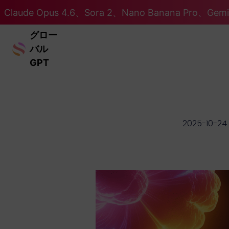
Claude Opus 4.6、Sora 2、Nano Banana Pro、Ge
グロー
バル
GPT
2025-10-24