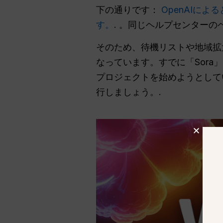
下の通りです：
OpenAIに
す。
. 。同じヘルプセンターのペ
そのため、待機リストや地域拡
なっています。すでに「Sor
プロジェクトを始めようとして
行しましょう。.