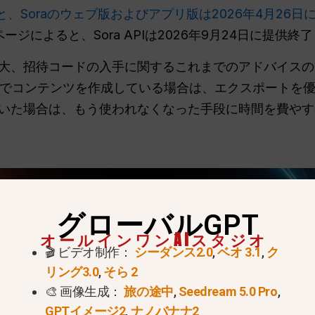
よると、Soraのウェブ版およびアプリ版は2026年4月2
ージによると、Sora APIは2026年9月24日に提供終
大、招待コードの入手に関するこれまでのアドバイスの
a」でコンテンツを作成している場合は、エクスポートを優
いた場合は、もう使われなくなった手段に時間を費やす
グローバルGPT
オールインワンAIスタジオ
🎬 ビデオ制作：
シーダンス2.0
,
ベオ 3.1
,
ク
リング3.0
,
そら 2
🎨 画像生成：
旅の途中
,
Seedream 5.0 Pro
,
GPTイメージ2
,
ナノバナナ2