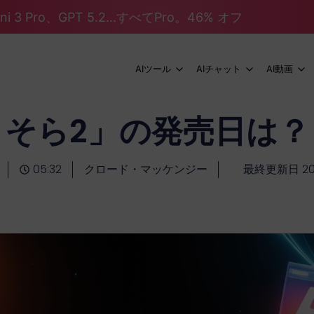
mini 3 Pro、GPT 5.2...すべてPro。46% オフ
AIツール
AIチャット
AI動画
そら2」の発売日は？
05:32
クロード・マッケンジー
最終更新日 20