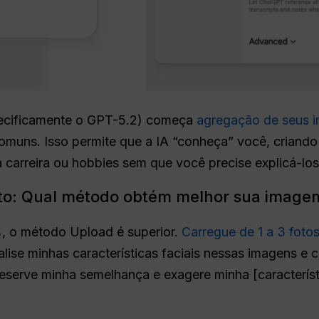
pecificamente o GPT-5.2) começa
agregação de seus in
 comuns. Isso permite que a IA “conheça” você, criando
a carreira ou hobbies sem que você precise explicá-lo
xto: Qual método obtém melhor sua image
%, o método Upload é superior.
Carregue de 1 a 3 foto
ise minhas características faciais nessas imagens e c
serve minha semelhança e exagere minha [característi