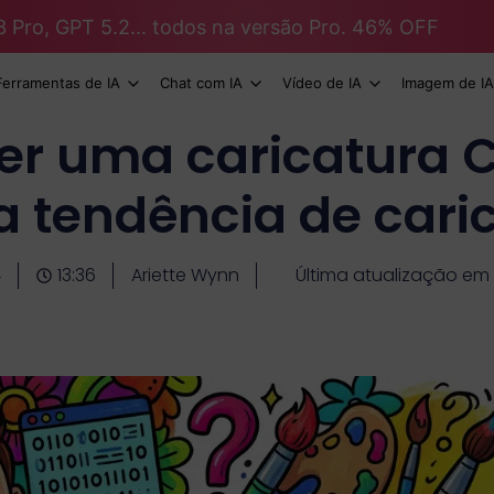
3 Pro, GPT 5.2... todos na versão Pro. 46% OFF
Ferramentas de IA
Chat com IA
Vídeo de IA
Imagem de IA
r uma caricatura 
a tendência de cari
4
13:36
Ariette Wynn
Última atualização em