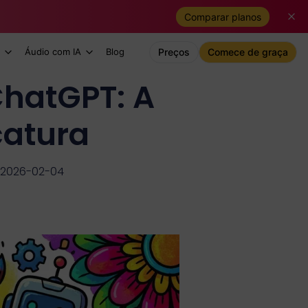
Comparar planos
Áudio com IA
Blog
Preços
Comece de graça
ChatGPT: A
catura
 2026-02-04