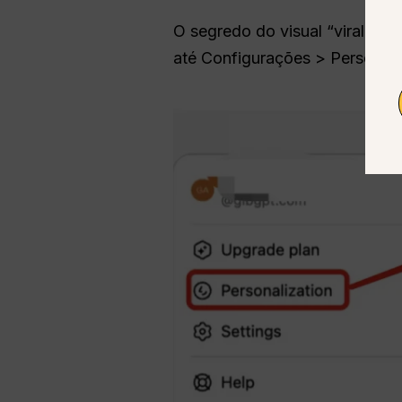
O segredo do visual “viral” é 
até Configurações > Personal