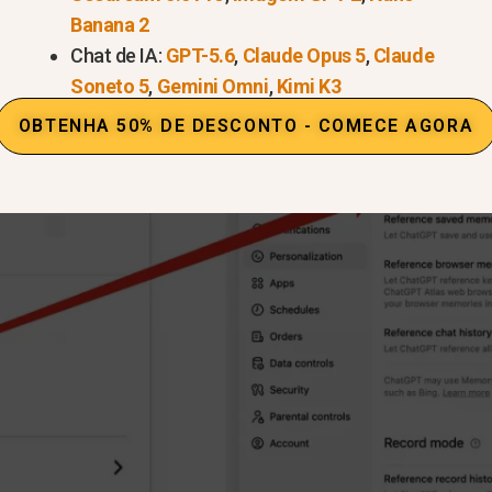
Banana 2
a capacidade da IA de lembrar suas interações anteriore
Chat de IA:
GPT-5.6
,
Claude Opus 5
,
Claude
ização > Memória e verifique se a opção está ATIVAD
Soneto 5
,
Gemini Omni
,
Kimi K3
OBTENHA 50% DE DESCONTO - COMECE AGORA