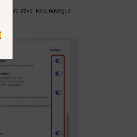
s. Para ativar isso, navegue
A.