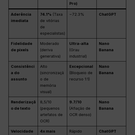
Pro)
Aderência
74.1%
(Taxa
~72.3%
ChatGPT
imediata
de vitórias
de
especialistas)
Fidelidade
Moderado
Ultra-alta
Nano
de pixels
(deriva
(Grau
Banana
generativa)
industrial)
Consistênci
Alto
Excepcional
Nano
a do
(sincronizaçã
(Bloqueio de
Banana
assunto
o de
recurso 1:1)
memória
visual)
Renderizaçã
8,5/10
9.7/10
Nano
o de texto
(pequenos
(Afiação de
Banana
artefatos de
OCR denso)
OCR)
Velocidade
4x mais
Rápido
ChatGPT