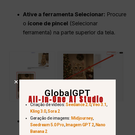
Ative a ferramenta Selecionar:
Procure
o
ícone de pincel
(Selecionar
ferramenta) na parte superior da tela.
GlobalGPT
All-In-One AI Studio
Criação de vídeos:
Seedance 2.0
,
Veo 3.1
,
Kling 3.0
,
Sora 2
Geração de imagens:
Midjourney
,
Destaque a área:
Use o mouse ou o
Seedream 5.0 Pro
,
Imagem GPT 2
,
Nano
dedo para
desenhar sobre a parte
Banana 2