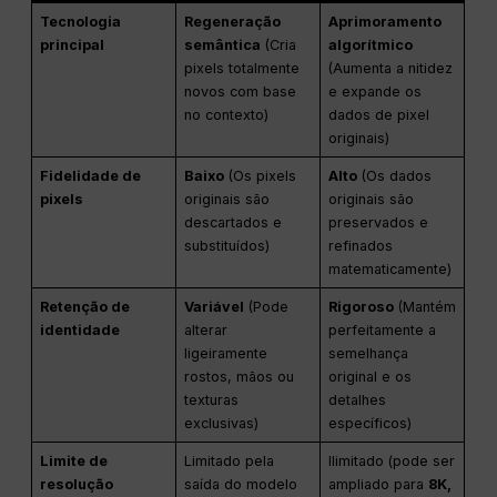
Tecnologia
Regeneração
Aprimoramento
principal
semântica
(Cria
algorítmico
pixels totalmente
(Aumenta a nitidez
novos com base
e expande os
no contexto)
dados de pixel
originais)
Fidelidade de
Baixo
(Os pixels
Alto
(Os dados
pixels
originais são
originais são
descartados e
preservados e
substituídos)
refinados
matematicamente)
Retenção de
Variável
(Pode
Rigoroso
(Mantém
identidade
alterar
perfeitamente a
ligeiramente
semelhança
rostos, mãos ou
original e os
texturas
detalhes
exclusivas)
específicos)
Limite de
Limitado pela
Ilimitado (pode ser
resolução
saída do modelo
ampliado para
8K,