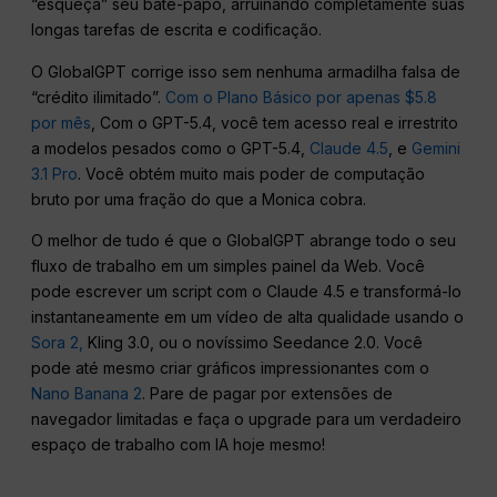
“esqueça” seu bate-papo, arruinando completamente suas
longas tarefas de escrita e codificação.
O GlobalGPT corrige isso sem nenhuma armadilha falsa de
“crédito ilimitado”.
Com o Plano Básico por apenas $5.8
por mês
, Com o GPT-5.4, você tem acesso real e irrestrito
a modelos pesados como o GPT-5.4,
Claude 4.5
, e
Gemini
3.1 Pro
. Você obtém muito mais poder de computação
bruto por uma fração do que a Monica cobra.
O melhor de tudo é que o GlobalGPT abrange todo o seu
fluxo de trabalho em um simples painel da Web. Você
pode escrever um script com o Claude 4.5 e transformá-lo
instantaneamente em um vídeo de alta qualidade usando o
Sora 2,
Kling 3.0, ou o novíssimo Seedance 2.0. Você
pode até mesmo criar gráficos impressionantes com o
Nano Banana 2
. Pare de pagar por extensões de
navegador limitadas e faça o upgrade para um verdadeiro
espaço de trabalho com IA hoje mesmo!