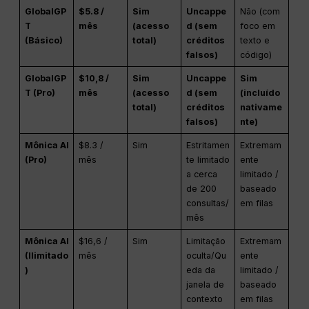
GlobalGP
$5.8 /
Sim
Uncappe
Não (com
T
mês
(acesso
d (sem
foco em
(Básico)
total)
créditos
texto e
falsos)
código)
GlobalGP
$10,8 /
Sim
Uncappe
Sim
T (Pro)
mês
(acesso
d (sem
(incluído
total)
créditos
nativame
falsos)
nte)
Mônica AI
$8.3 /
Sim
Estritamen
Extremam
(Pro)
mês
te limitado
ente
a cerca
limitado /
de 200
baseado
consultas/
em filas
mês
Mônica AI
$16,6 /
Sim
Limitação
Extremam
(Ilimitado
mês
oculta/Qu
ente
)
eda da
limitado /
janela de
baseado
contexto
em filas