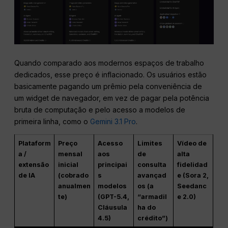
Quando comparado aos modernos espaços de trabalho
dedicados, esse preço é inflacionado. Os usuários estão
basicamente pagando um prêmio pela conveniência de
um widget de navegador, em vez de pagar pela potência
bruta de computação e pelo acesso a modelos de
primeira linha, como o
Gemini 3.1 Pro
.
Plataform
Preço
Acesso
Limites
Vídeo de
a /
mensal
aos
de
alta
extensão
inicial
principai
consulta
fidelidad
de IA
(cobrado
s
avançad
e (Sora 2,
anualmen
modelos
os (a
Seedanc
te)
(GPT-5.4,
“armadil
e 2.0)
Cláusula
ha do
4.5)
crédito”)