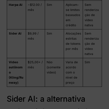
Harpa AI
~$12.00 /
Sim
Aplicam-
Sem
mês
se limites
renderiza
baseados
ção de
em
vídeo
crédito
nativa
Sider AI
$9,99 /
Sim
Alocações
Sem
mês
estritas
renderiza
de tokens
ção de
por mês
vídeo
nativa
Vídeo
$25,00+ /
Não
Varia de
Sim
autônom
mês
(somente
acordo
o
vídeo)
com o
(Kling/Ru
nível de
nway)
preço
Sider AI: a alternativa