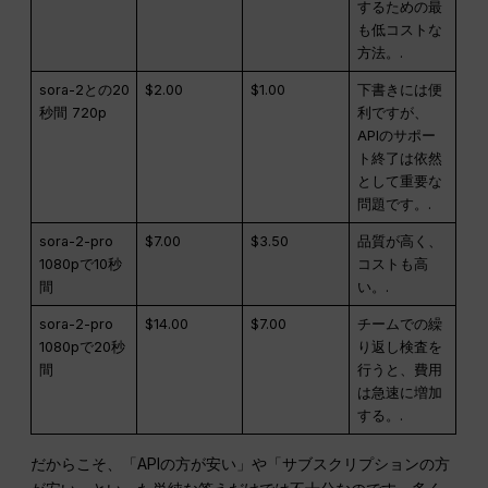
するための最
も低コストな
方法。.
sora-2との20
$2.00
$1.00
下書きには便
秒間 720p
利ですが、
APIのサポー
ト終了は依然
として重要な
問題です。.
sora-2-pro
$7.00
$3.50
品質が高く、
1080pで10秒
コストも高
間
い。.
sora-2-pro
$14.00
$7.00
チームでの繰
1080pで20秒
り返し検査を
間
行うと、費用
は急速に増加
する。.
だからこそ、「APIの方が安い」や「サブスクリプションの方