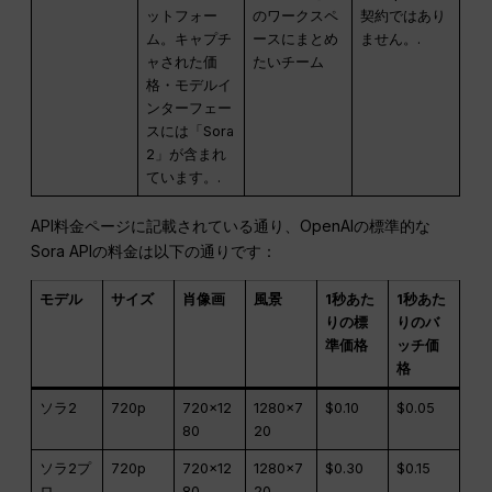
ットフォー
のワークスペ
契約ではあり
ム。キャプチ
ースにまとめ
ません。.
ャされた価
たいチーム
格・モデルイ
ンターフェー
スには「Sora
2」が含まれ
ています。.
API料金ページに記載されている通り、OpenAIの標準的な
Sora APIの料金は以下の通りです：
モデル
サイズ
肖像画
風景
1秒あた
1秒あた
りの標
りのバ
準価格
ッチ価
格
ソラ2
720p
720×12
1280×7
$0.10
$0.05
80
20
ソラ2プ
720p
720×12
1280×7
$0.30
$0.15
ロ
80
20