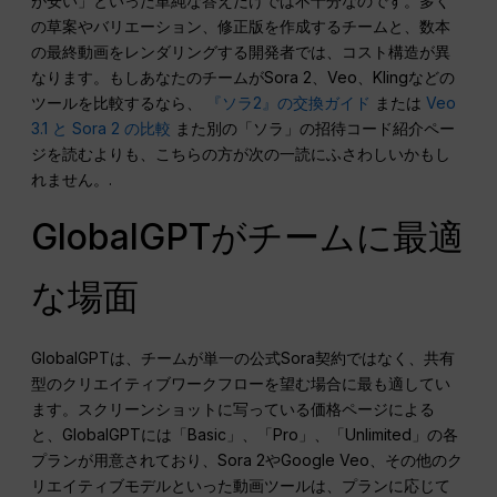
が安い」といった単純な答えだけでは不十分なのです。多く
の草案やバリエーション、修正版を作成するチームと、数本
の最終動画をレンダリングする開発者では、コスト構造が異
なります。もしあなたのチームがSora 2、Veo、Klingなどの
ツールを比較するなら、
『ソラ2』の交換ガイド
または
Veo
3.1 と Sora 2 の比較
また別の「ソラ」の招待コード紹介ペー
ジを読むよりも、こちらの方が次の一読にふさわしいかもし
れません。.
GlobalGPTがチームに最適
な場面
GlobalGPTは、チームが単一の公式Sora契約ではなく、共有
型のクリエイティブワークフローを望む場合に最も適してい
ます。スクリーンショットに写っている価格ページによる
と、GlobalGPTには「Basic」、「Pro」、「Unlimited」の各
プランが用意されており、Sora 2やGoogle Veo、その他のク
リエイティブモデルといった動画ツールは、プランに応じて