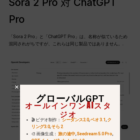
Sora 2 Pro 対 ChatGPT
Pro
「Sora 2 Pro」と「ChatGPT Pro」は、名称が似ているため
混同されがちですが、これらは同じ製品ではありません。.
グローバルGPT
オールインワンAIスタ
ジオ
🎬 ビデオ制作：
シーダンス2.0
,
ベオ 3.1
,
ク
リング3.0
,
そら 2
🎨 画像生成：
旅の途中
,
Seedream 5.0 Pro
,