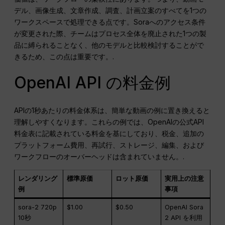
デル、画像生成、文章作成、調査、計画立案のすべてを1つの
ワークスペースで処理できる点です。Soraへのアクセス条件
が変更された際、チームはプロセス全体を廃止された1つの製
品に縛られることなく、他のモデルと比較検討することがで
きるため、この点は重要です。.
OpenAI API の料金例
APIの1秒あたりの料金体系は、簡単な動画の例に置き換えると
理解しやすくなります。これらの例では、OpenAIの公式API
料金表に記載されている料金を基にしており、税金、追加の
プラットフォーム費用、再試行、ストレージ、編集、および
ワークフローのオーバーヘッドは含まれていません。.
レンダリング
標準原価
ロット原価
実用上の注意
例
事項
sora-2 720p
$1.00
$0.50
OpenAI Sora
10秒
2 API を利用