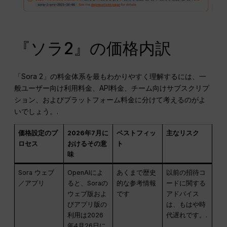
『ソラ2』の価格内訳
「Sora 2」の料金体系を最もわかりやすく理解するには、一
般ユーザー向け利用料金、API料金、チーム向けサブスクリプ
ション、およびプラットフォーム料金に分けて考えるのがよ
いでしょう。.
価格設定のプ
2026年7月に
ベストフィッ
主なリスク
ロセス
おけるその意
ト
味
Sora ウェブ
OpenAIによ
あくまで歴史
以前の招待コ
／アプリ
ると、Soraの
的な参考情報
ードに関する
ウェブ版およ
です
アドバイス
びアプリ版の
は、もはや時
利用は2026
代遅れです。.
年4月26日に