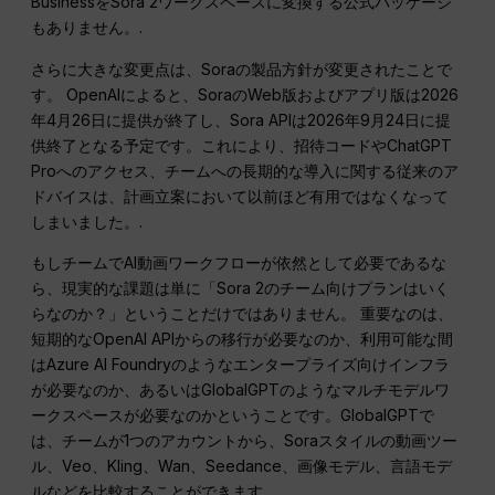
BusinessをSora 2ワークスペースに変換する公式パッケージ
もありません。.
さらに大きな変更点は、Soraの製品方針が変更されたことで
す。 OpenAIによると、SoraのWeb版およびアプリ版は2026
年4月26日に提供が終了し、Sora APIは2026年9月24日に提
供終了となる予定です。これにより、招待コードやChatGPT
Proへのアクセス、チームへの長期的な導入に関する従来のア
ドバイスは、計画立案において以前ほど有用ではなくなって
しまいました。.
もしチームでAI動画ワークフローが依然として必要であるな
ら、現実的な課題は単に「Sora 2のチーム向けプランはいく
らなのか？」ということだけではありません。 重要なのは、
短期的なOpenAI APIからの移行が必要なのか、利用可能な間
はAzure AI Foundryのようなエンタープライズ向けインフラ
が必要なのか、あるいはGlobalGPTのようなマルチモデルワ
ークスペースが必要なのかということです。GlobalGPTで
は、チームが1つのアカウントから、Soraスタイルの動画ツー
ル、Veo、Kling、Wan、Seedance、画像モデル、言語モデ
ルなどを比較することができます。.