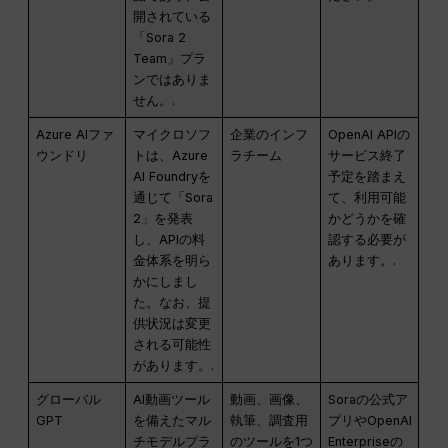
開されている
「Sora 2
Team」プラ
ンではありま
せん。.
Azure AIファ
マイクロソフ
企業のインフ
OpenAI APIの
ウンドリ
トは、Azure
ラチーム
サービス終了
AI Foundryを
予定を踏まえ
通じて「Sora
て、利用可能
2」を発表
かどうかを確
し、APIの料
認する必要が
金体系を明ら
あります。.
かにしまし
た。なお、提
供状況は変更
される可能性
があります。.
グローバル
AI動画ツール
動画、画像、
Soraの公式ア
GPT
を備えたマル
執筆、調査用
プリやOpenAI
チモデルプラ
のツールを1つ
Enterpriseの