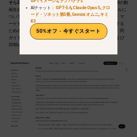
GPTイメージ2
,
ナノバナナ2
そら2プロ
は、APIドキュメントに記載されているOpenAIの動
AIチャット：
GPT-5.6
,
Claude Opus 5
,
クロ
画生成モデルです。OpenAIの動画ガイドでは、このモデルに
ード・ソネット第5番
,
Gemini オムニ
,
キミ
ついて、制作品質の出力、高解像度の映画のような映像、マ
K3
ーケティング用アセット、および視覚的な精緻さを実現する
ための高品質なモデルであると説明されています。また、同
50%オフ - 今すぐスタート
ガイドによると、Sora 2とSora 2 Proの両方が、16秒および
20秒の動画生成に対応しているとのことです。.