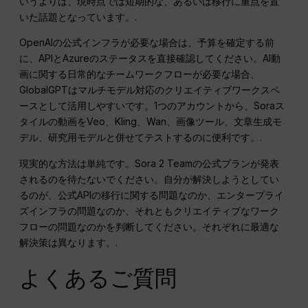
いうよりは、現時点では短期的な、あるいは移行に重点を置
いた話題となっています。.
OpenAIの公式インフラが必要な場合は、予算を確定する前
に、APIとAzureのステータスを直接確認してください。AI動
画に関する日常的なチームワークフローが必要な場合、
GlobalGPTはマルチモデル対応のクリエイティブワークスペ
ースとして活用しやすいです。1つのアカウントから、Soraス
タイルの動画をVeo、Kling、Wan、画像ツール、文章生成モ
デル、研究用モデルと併せてテストするのに便利です。.
現実的な方法は単純です。Sora 2 Teamの公式プランが発表
されるのを待たないでください。自分が解決しようとしてい
るのが、公式APIの移行に関する問題なのか、エンタープライ
ズインフラの問題なのか、それともクリエイティブなワーク
フローの問題なのかを判断してください。それぞれに最適な
解決策は異なります。.
よくあるご質問