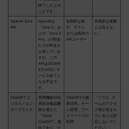
終了したとの
ことです。.
OpenAI Sora
OpenAIは
短期的な移
長期的な基盤
API
「Sora 2」お
行、テスト、
とは言えな
よび「Sora 2
または既存の
い。.
Pro」の1秒あ
APIユーザー
たりの料金を
公表していま
すが、この
APIは2026年
9月24日にサ
ービス終了と
なる予定で
す。.
ChatGPT ビ
管理機能や利
ChatGPTの業
『ソラ2』チ
ジネス／エン
用状況確認機
務活用、チー
ームのアクセ
タープライズ
能を備えた
ム管理、ワー
ス権が含まれ
「Team
クスペースの
ているとは想
ChatGPT」製
利用
定しないでく
品であり、公
ださい。.