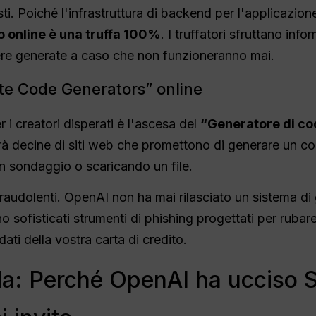
costi. Poiché l'infrastruttura di backend per l'applicaz
o online è una truffa 100%
. I truffatori sfruttano inf
ere generate a caso che non funzioneranno mai.
vite Code Generators” online
 i creatori disperati è l'ascesa del
“Generatore di cod
erà decine di siti web che promettono di generare un c
 sondaggio o scaricando un file.
 fraudolenti. OpenAI non ha mai rilasciato un sistema d
 sofisticati strumenti di phishing progettati per rubare 
dati della vostra carta di credito.
da: Perché OpenAI ha ucciso S