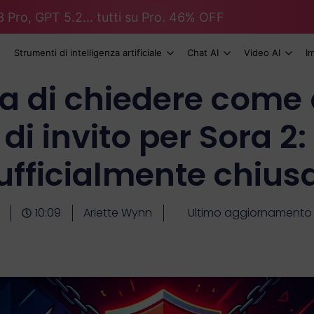
 Pro, GPT 5.2... tutti su Pro. 46% OFF
Strumenti di intelligenza artificiale
Chat AI
Video AI
I
a di chiedere come o
di invito per Sora 2:
ufficialmente chius
10:09
Ariette Wynn
Ultimo aggiornamento