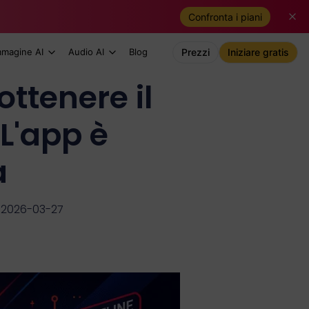
Confronta i piani
mmagine AI
Audio AI
Blog
Prezzi
Iniziare gratis
ttenere il
 L'app è
a
 2026-03-27