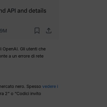
di OpenAI. Gli utenti che
onte a un errore di rete
a
e mercato nero. Spesso
vedere i
ra 2” o “Codici invito