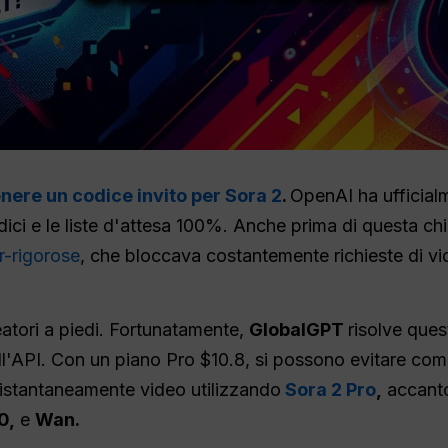
nere un codice invito per Sora 2
.
OpenAI ha ufficia
codici e le liste d'attesa 100%. Anche prima di questa chi
er-rigorose
, che bloccava costantemente richieste di vi
eatori a piedi. Fortunatamente,
GlobalGPT
risolve que
all'API. Con un piano Pro $10.8, si possono evitare comp
re istantaneamente video utilizzando
Sora 2 Pro
,
accanto 
0,
e
Wan.