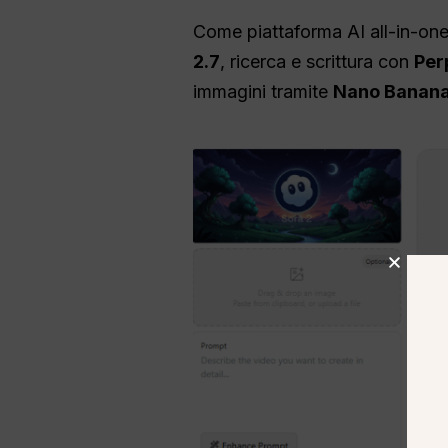
Come piattaforma AI all-in-on
2.7
, ricerca e scrittura con
Per
immagini tramite
Nano Banana