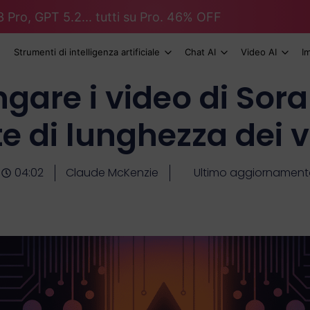
 Pro, GPT 5.2... tutti su Pro. 46% OFF
Strumenti di intelligenza artificiale
Chat AI
Video AI
I
gare i video di Sora
te di lunghezza dei 
04:02
Claude McKenzie
Ultimo aggiornamento: