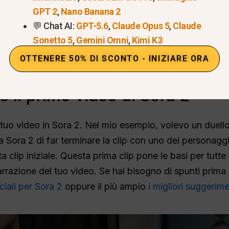
GPT 2
,
Nano Banana 2
💬 Chat AI:
GPT-5.6
,
Claude Opus 5
,
Claude
Sonetto 5
,
Gemini Omni
,
Kimi K3
OTTENERE 50% DI SCONTO - INIZIARE ORA
 il primo video di Sora 2
l tuo video in Sora 2. Nel mio esempio, volevo un duell
 Sora 2 di far terminare la clip con uno dei personaggi
a clip iniziale. Questa prima clip pone le basi per tutte
arrazione del tuo video. Se hai bisogno di spunti prima d
ciali per Sora 2
oppure il più ampio
i migliori suggerime