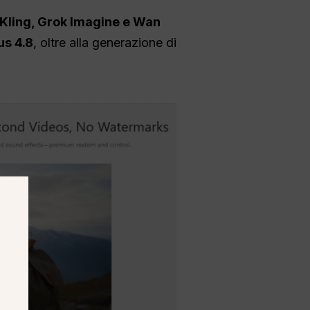
, Kling, Grok Imagine e Wan
us 4.8
, oltre alla generazione di