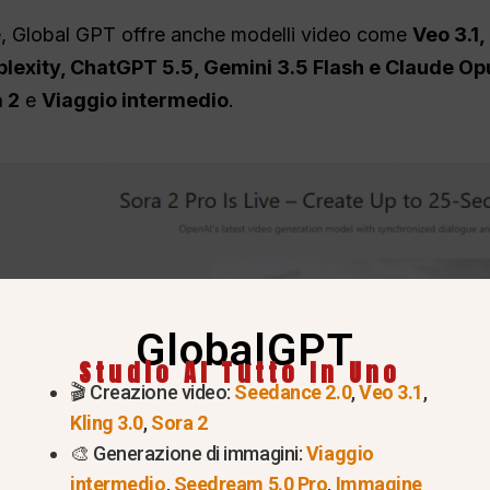
e, Global GPT offre anche modelli video come
Veo 3.1
plexity, ChatGPT 5.5, Gemini 3.5 Flash e Claude Op
 2
e
Viaggio intermedio
.
GlobalGPT
Studio AI Tutto In Uno
🎬 Creazione video:
Seedance 2.0
,
Veo 3.1
,
Kling 3.0
,
Sora 2
🎨 Generazione di immagini:
Viaggio
intermedio
,
Seedream 5.0 Pro
,
Immagine