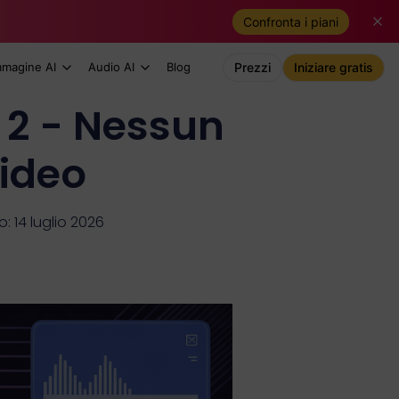
Confronta i piani
mmagine AI
Audio AI
Blog
Prezzi
Iniziare gratis
 2 - Nessun
video
 14 luglio 2026