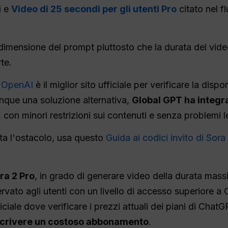
i
e
Video di 25 secondi per gli utenti Pro
citato nel f
dimensione del prompt piuttosto che la durata del video
te.
i OpenAI
è il miglior sito ufficiale per verificare la dispo
nque una soluzione alternativa,
Global GPT ha integr
 con minori restrizioni sui contenuti e senza problemi leg
nta l'ostacolo, usa questo
Guida ai codici invito di Sora
ra 2 Pro
, in grado di generare video della durata mass
rvato agli utenti con un livello di accesso superiore a
fficiale dove verificare i prezzi attuali dei piani di Ch
scrivere un costoso abbonamento
.