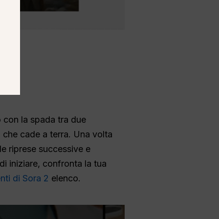
o con la spada tra due
 che cade a terra. Una volta
 le riprese successive e
i iniziare, confronta la tua
nti di Sora 2
elenco.