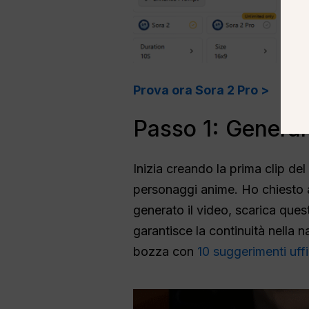
Prova ora Sora 2 Pro >
Passo 1: Generare
Inizia creando la prima clip de
personaggi anime. Ho chiesto a
generato il video, scarica quest
garantisce la continuità nella n
bozza con
10 suggerimenti uffi