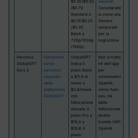
$0.30/$0.50
secondi.
/$0.70
Considerate
Standard o
la come una
$0.15/$0.25
finestra
/$0.35
temporale
Batch a
per la
720p/1024p
migrazione.
/1080p.
Percorso
Funzionare
GlobalGPT
Non si tratta
GlobalGPT
come
indica il
né dell'app
Sora 2
percorso
piano Basic
per
separato
a $11,9 al
consumatori
della
mese o
OpenAI,
piattaforma
$5,8/mese
ormai fuori
GlobalGPT
con
uso, né
fatturazione
della
annuale; il
fatturazione
piano Pro a
diretta
$19,9 o
tramite l'API
$10,8; il
OpenAI.
piano