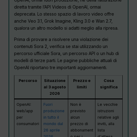
diretta tramite l’API Videos di OpenAI, ormai
deprecata. Lo stesso spazio di lavoro video offre
anche Veo 3.1, Grok Imagine, Kling 3.0 e Wan 2.7,
qualora un altro modello si adatti meglio alla ripresa.
Prima di provare a risolvere una violazione dei
contenuti Sora 2, verifica se stai utilizzando un
percorso ufficiale Sora, un percorso API o un hub di
modelli di terze parti. Le pagine pubbliche attuali di
OpenAI riportano tre importanti aggiornamenti.
Percorso
Situazione
Prezzo e
Cosa
al 3 agosto
limiti
significa
2026
OpenAI:
Fuori
Non è
Le vecchie
web/app
produzione
previsto
istruzioni
per
in tutto il
alcun
relative agli
consumatori
mondo dal
prezzo di
inviti, alla
26 aprile
abbonament
lista
2026
o per i
d'attesa,