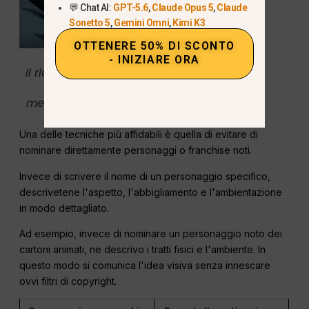
💬 Chat AI:
GPT-5.6
,
Claude Opus 5
,
Claude
Sonetto 5
,
Gemini Omni
,
Kimi K3
OTTENERE 50% DI SCONTO
- INIZIARE ORA
Il riutilizzo esatto di personaggi protetti
da copyright può far scattare i
meccanismi di protezione dell'API Sora
attualmente in vigore.
Una delle tecniche più affidabili è quella di evitare di
nominare direttamente personaggi o franchise noti.
Invece di scrivere il nome di un personaggio specifico,
descrivetene l'aspetto, l'abbigliamento e l'ambientazione
in modo dettagliato.
Ad esempio, invece di nominare un personaggio noto dei
cartoni animati, ne descrivo i tratti fisici e l'ambiente. In
questo modo si comunica l'idea visiva senza innescare
ovvi filtri di copyright.