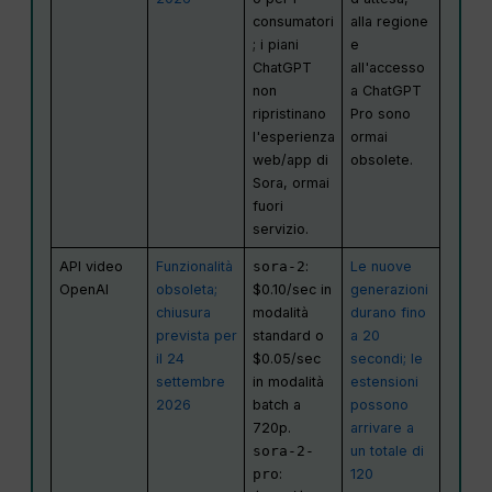
consumatori
alla regione
; i piani
e
ChatGPT
all'accesso
non
a ChatGPT
ripristinano
Pro sono
l'esperienza
ormai
web/app di
obsolete.
Sora, ormai
fuori
servizio.
API video
Funzionalità
sora-2
:
Le nuove
OpenAI
obsoleta;
$0.10/sec in
generazioni
chiusura
modalità
durano fino
prevista per
standard o
a 20
il 24
$0.05/sec
secondi; le
settembre
in modalità
estensioni
2026
batch a
possono
720p.
arrivare a
sora-2-
un totale di
pro
:
120