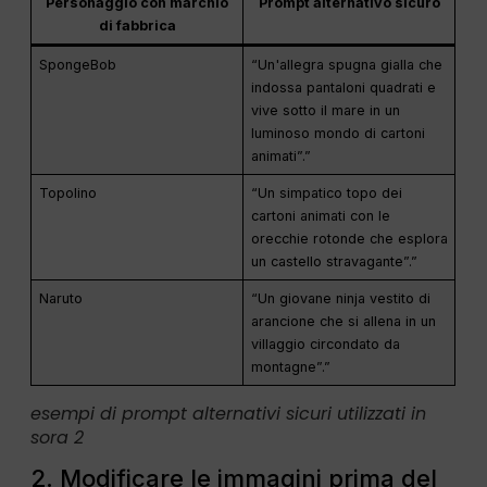
Personaggio con marchio
Prompt alternativo sicuro
di fabbrica
SpongeBob
“Un'allegra spugna gialla che
indossa pantaloni quadrati e
vive sotto il mare in un
luminoso mondo di cartoni
animati”.”
Topolino
“Un simpatico topo dei
cartoni animati con le
orecchie rotonde che esplora
un castello stravagante”.”
Naruto
“Un giovane ninja vestito di
arancione che si allena in un
villaggio circondato da
montagne”.”
esempi di prompt alternativi sicuri utilizzati in
sora 2
2. Modificare le immagini prima del