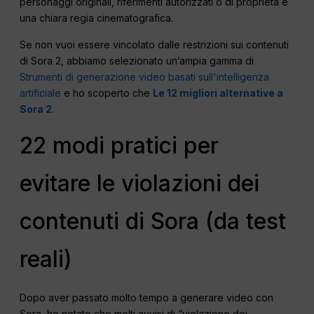
personaggi originali, riferimenti autorizzati o di proprietà e
una chiara regia cinematografica.
Se non vuoi essere vincolato dalle restrizioni sui contenuti
di Sora 2, abbiamo selezionato un’ampia gamma di
Strumenti di generazione video basati sull'intelligenza
artificiale
e ho scoperto che
Le 12 migliori alternative a
Sora 2
.
22 modi pratici per
evitare le violazioni dei
contenuti di Sora (da test
reali)
Dopo aver passato molto tempo a generare video con
Sora, ho notato che molti avvisi di “violazione dei