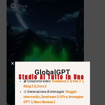
GlobalGPT
Studio AI Tutto In Uno
🎬 Creazione video:
Seedance 2.0
,
Veo 3.1
,
Kling 3.0
,
Sora 2
🎨 Generazione di immagini:
Viaggio
intermedio
,
Seedream 5.0 Pro
,
Immagine
GPT 2
,
Nano Banana 2