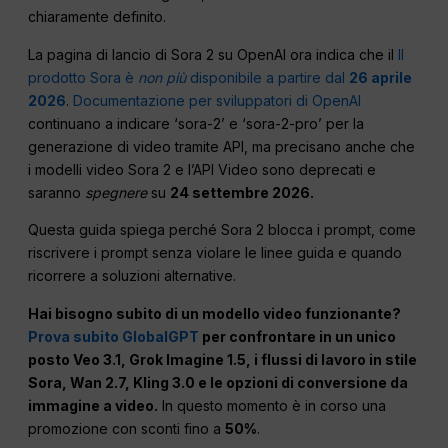
chiaramente definito.
La pagina di lancio di Sora 2 su OpenAI ora indica che il
Il
prodotto Sora è
non più
disponibile a partire dal
26 aprile
2026
.
Documentazione per sviluppatori di OpenAI
continuano a indicare ‘sora-2’ e ‘sora-2-pro’ per la
generazione di video tramite API, ma precisano anche che
i modelli video Sora 2 e l’API Video sono deprecati e
saranno
spegnere
su
24 settembre 2026.
Questa guida spiega perché Sora 2 blocca i prompt, come
riscrivere i prompt senza violare le linee guida e quando
ricorrere a soluzioni alternative.
Hai bisogno subito di un modello video funzionante?
Prova subito GlobalGPT
per confrontare in un unico
posto Veo 3.1, Grok Imagine 1.5, i flussi di lavoro in stile
Sora, Wan 2.7, Kling 3.0 e le opzioni di conversione da
immagine a video.
In questo momento è in corso una
promozione con sconti fino a
50%
.