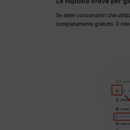
La risposta breve per gl
Se siete consumatori che util
completamente gratuito. È int