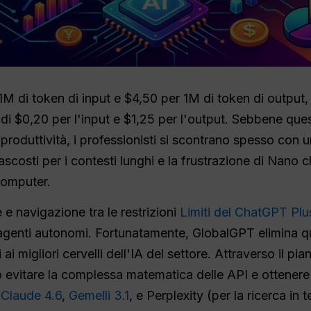
M di token di input e $4,50 per 1M di token di output
 di $0,20 per l'input e $1,25 per l'output. Sebbene que
ta produttività, i professionisti si scontrano spesso con 
nascosti per i contesti lunghi e la frustrazione di Nan
 computer.
 e navigazione tra le restrizioni
Limiti del ChatGPT Plu
i agenti autonomi. Fortunatamente, GlobalGPT elimina q
 ai migliori cervelli dell'IA del settore. Attraverso il 
o evitare la complessa matematica delle API e ottener
,
Claude 4.6
,
Gemelli 3.1
, e Perplexity (per la ricerca in 