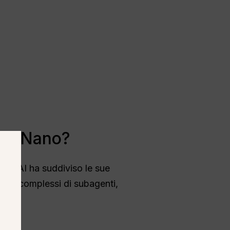
i e Nano?
 OpenAI ha suddiviso le sue
piti complessi di subagenti,