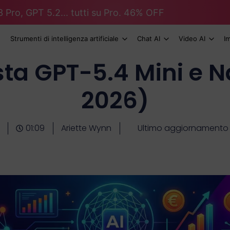
 Pro, GPT 5.2... tutti su Pro. 46% OFF
Strumenti di intelligenza artificiale
Chat AI
Video AI
I
ta GPT-5.4 Mini e N
2026)
01:09
Ariette Wynn
Ultimo aggiornamento