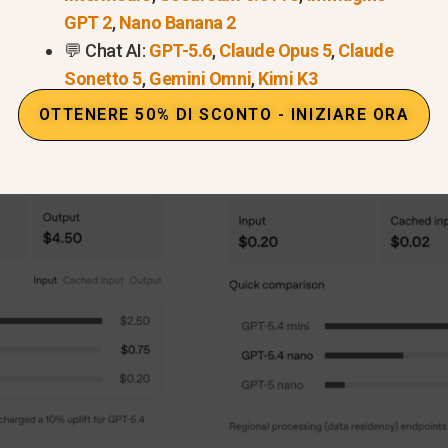
GPT 2
,
Nano Banana 2
💬 Chat AI:
GPT-5.6
,
Claude Opus 5
,
Claude
Sonetto 5
,
Gemini Omni
,
Kimi K3
OTTENERE 50% DI SCONTO - INIZIARE ORA