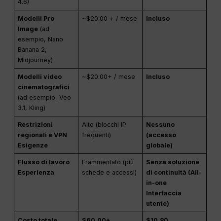
4.6)
Modelli Pro
~$20.00 + / mese
Incluso
Image
(ad
esempio, Nano
Banana 2,
Midjourney)
Modelli video
~$20.00+ / mese
Incluso
cinematografici
(ad esempio, Veo
3.1, Kling)
Restrizioni
Alto (blocchi IP
Nessuno
regionali e
VPN
frequenti)
(accesso
Esigenze
globale)
Flusso di lavoro
Frammentato (più
Senza soluzione
Esperienza
schede e accessi)
di continuità (All-
in-one
Interfaccia
utente
)
Costo totale
$60.00+
$10.80