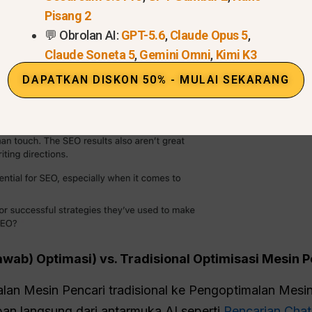
Pisang 2
💬 Obrolan AI:
GPT-5.6
,
Claude Opus 5
,
Claude Soneta 5
,
Gemini Omni
,
Kimi K3
DAPATKAN DISKON 50% - MULAI SEKARANG
awab)
Optimasi
) vs. Tradisional
Optimisasi Mesin P
alan Mesin Pencari tradisional ke Pengoptimalan Mes
n langsung dari antarmuka AI seperti
Pencarian Cha