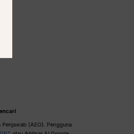
encari
in Penjawab (AEO). Pengguna
tGPT
atau Ikhtisar AI Google.