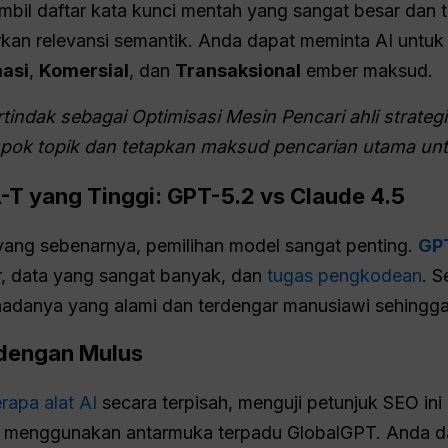
l daftar kata kunci mentah yang sangat besar dan ti
n relevansi semantik. Anda dapat meminta AI untuk
masi
,
Komersial
, dan
Transaksional
ember maksud.
rtindak sebagai
Optimisasi Mesin Pencari
ahli strateg
mpok topik dan tetapkan maksud pencarian utama unt
T yang Tinggi: GPT-5.2 vs Claude 4.5
yang sebenarnya, pemilihan model sangat penting.
GP
ur, data yang sangat banyak, dan
tugas pengkodean
. S
 nadanya yang alami dan terdengar manusiawi sehing
 dengan Mulus
rapa alat AI
secara terpisah, menguji petunjuk SEO in
a menggunakan antarmuka terpadu GlobalGPT. Anda d