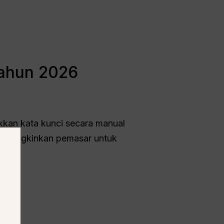
Tahun 2026
kkan kata kunci secara manual
memungkinkan pemasar untuk
an.