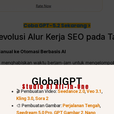
Coba GPT-5.2 Sekarang >
volusi Alur Kerja SEO pada 
Manual ke Otomasi Berbasis AI
agi menghabiskan waktu berjam-jam untuk mengelompo
nganalisis maksud pencarian dalam skala besar, AI 
egi tingkat tinggi dan penjangkauan pembangunan taut
GlobalGPT
Studio AI All-In-One
🎬 Pembuatan Video:
Seedance 2.0
,
Veo 3.1
,
Kling 3.0
,
Sora 2
🎨 Pembuatan Gambar:
Perjalanan Tengah
,
Seedream 5.0 Pro
,
GPT Gambar 2
,
Nano