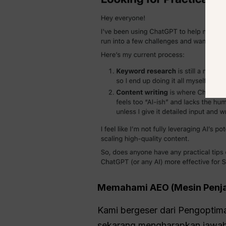
Memahami AEO (Mesin Penj
Kami bergeser dari Pengoptim
sekarang mengharapkan jawaba