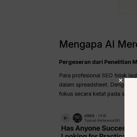
Mengapa AI Mere
Pergeseran dari Penelitian 
Para profesional SEO tidak l
dalam spreadsheet. Dengan me
fokus secara ketat pada strat