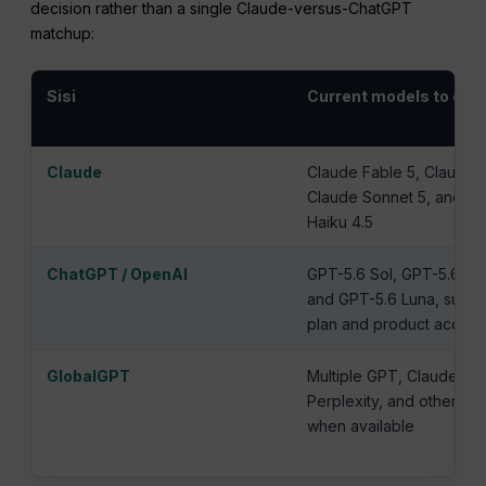
decision rather than a single Claude-versus-ChatGPT
matchup:
Sisi
Current models to con
Claude
Claude Fable 5, Claude 
Claude Sonnet 5, and C
Haiku 4.5
ChatGPT / OpenAI
GPT-5.6 Sol, GPT-5.6 Ter
and GPT-5.6 Luna, subjec
plan and product access
GlobalGPT
Multiple GPT, Claude, Ge
Perplexity, and other mo
when available