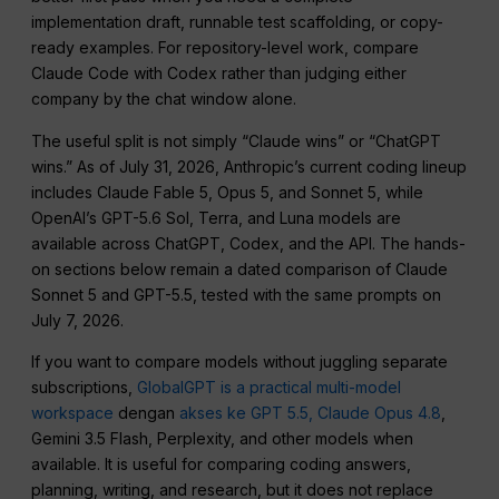
implementation draft, runnable test scaffolding, or copy-
ready examples. For repository-level work, compare
Claude Code with Codex rather than judging either
company by the chat window alone.
The useful split is not simply “Claude wins” or “ChatGPT
wins.” As of July 31, 2026, Anthropic’s current coding lineup
includes Claude Fable 5, Opus 5, and Sonnet 5, while
OpenAI’s GPT-5.6 Sol, Terra, and Luna models are
available across ChatGPT, Codex, and the API. The hands-
on sections below remain a dated comparison of Claude
Sonnet 5 and GPT-5.5, tested with the same prompts on
July 7, 2026.
If you want to compare models without juggling separate
subscriptions,
GlobalGPT is a practical multi-model
workspace
dengan
akses ke GPT 5.5,
Claude Opus 4.8
,
Gemini 3.5 Flash, Perplexity, and other models when
available. It is useful for comparing coding answers,
planning, writing, and research, but it does not replace