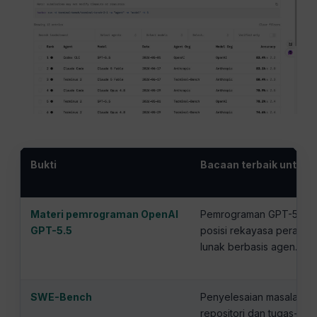
Bukti
Bacaan terbaik untuk
Materi pemrograman OpenAI
Pemrograman GPT-5.5 d
GPT-5.5
posisi rekayasa perangk
lunak berbasis agen.
SWE-Bench
Penyelesaian masalah p
repositori dan tugas-tug