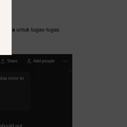
erhana
untuk tugas-tugas