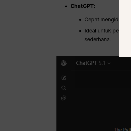
ChatGPT
:
Cepat mengidentif
Ideal untuk peng
sederhana.