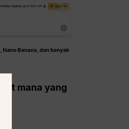
5, Nano Banana, dan banyak
lat mana yang