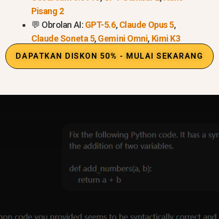
Pisang 2
💬 Obrolan AI:
GPT-5.6
,
Claude Opus 5
,
ikasi dan memperbaiki
dasar
sintaksis
kesalahan
.
Claude Soneta 5
,
Gemini Omni
,
Kimi K3
embang yang membutuhkan
Perbaikan cepat dan sed
DAPATKAN DISKON 50% - MULAI SEKARANG