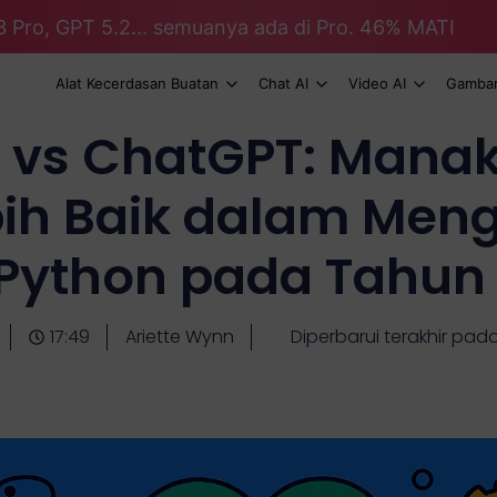
3 Pro, GPT 5.2... semuanya ada di Pro. 46% MATI
Alat Kecerdasan Buatan
Chat AI
Video AI
Gambar
 vs ChatGPT: Manaka
ih Baik dalam Men
Python pada Tahun
17:49
Ariette Wynn
Diperbarui terakhir pad