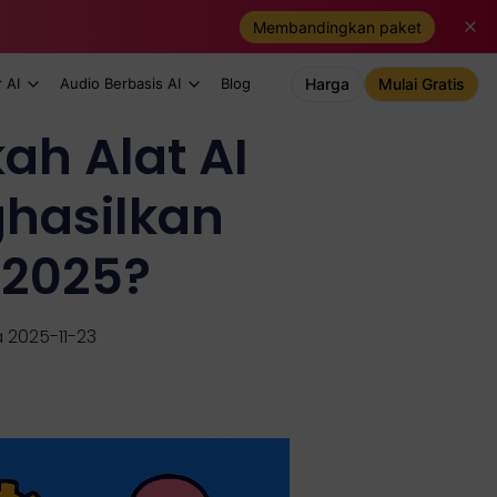
Membandingkan paket
 AI
Audio Berbasis AI
Blog
Harga
Mulai Gratis
h Alat AI
ghasilkan
 2025?
a 2025-11-23