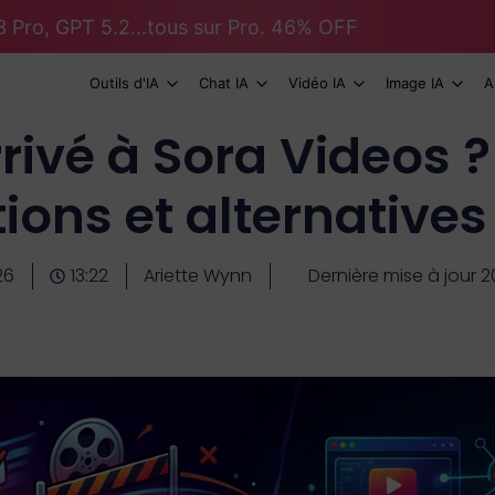
 Pro, GPT 5.2...tous sur Pro. 46% OFF
Outils d'IA
Chat IA
Vidéo IA
Image IA
A
rrivé à Sora Videos 
tions et alternative
26
13:22
Ariette Wynn
Dernière mise à jour 