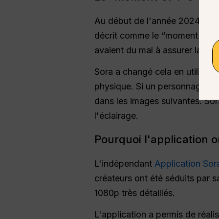
Au début de l'année 2024 et ju
décrit comme le “moment GPT-3” 
avaient du mal à assurer la pe
Sora a changé cela en utilisant
physique. Si un personnage cro
dans les images suivantes. Sor
l'éclairage.
Pourquoi l'application 
L'indépendant
Application Sor
créateurs ont été séduits par s
1080p très détaillés.
L'application a permis de réal