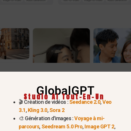
 vidéos Sora ? L'IA qui a chan
GlobalGPT
Studio AI Tout-En-Un
in et alternatives
, Il est donc essentiel de comprendr
🎬 Création de vidéos :
Seedance 2.0
,
Veo
 Lorsque l'OpenAI a dévoilé cette technologie pour la
3.1
,
Kling 3.0
,
Sora 2
attentes en matière de génération de vidéos.
🎨 Génération d'images :
Voyage à mi-
parcours
,
Seedream 5.0 Pro
,
Image GPT 2
,
 la vidéo : Physique, cohérence et réali