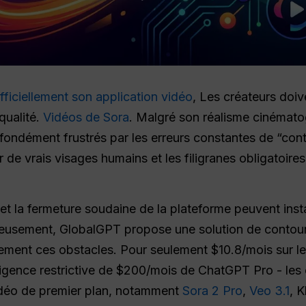
ficiellement son application vidéo
, Les créateurs doi
qualité.
Vidéos de Sora
. Malgré son réalisme cinématog
ofondément frustrés par les erreurs constantes de “con
er de vrais visages humains et les filigranes obligatoire
et la fermeture soudaine de la plateforme peuvent inst
reusement, GlobalGPT propose une solution de contour
ment ces obstacles. Pour seulement $10.8/mois sur le 
xigence restrictive de $200/mois de ChatGPT Pro - les 
vidéo de premier plan, notamment
Sora 2 Pro
,
Veo 3.1
, K