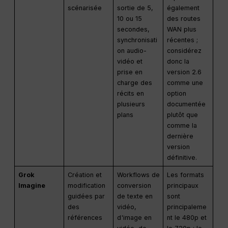
scénarisée
sortie de 5,
également
10 ou 15
des routes
secondes,
WAN plus
synchronisati
récentes ;
on audio-
considérez
vidéo et
donc la
prise en
version 2.6
charge des
comme une
récits en
option
plusieurs
documentée
plans
plutôt que
comme la
dernière
version
définitive.
Grok
Création et
Workflows de
Les formats
Imagine
modification
conversion
principaux
guidées par
de texte en
sont
des
vidéo,
principaleme
références
d'image en
nt le 480p et