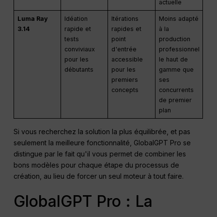
actuelle
Luma Ray
Idéation
Itérations
Moins adapté
3.14
rapide et
rapides et
à la
tests
point
production
conviviaux
d'entrée
professionnel
pour les
accessible
le haut de
débutants
pour les
gamme que
premiers
ses
concepts
concurrents
de premier
plan
Si vous recherchez la solution la plus équilibrée, et pas
seulement la meilleure fonctionnalité, GlobalGPT Pro se
distingue par le fait qu'il vous permet de combiner les
bons modèles pour chaque étape du processus de
création, au lieu de forcer un seul moteur à tout faire.
GlobalGPT Pro : La