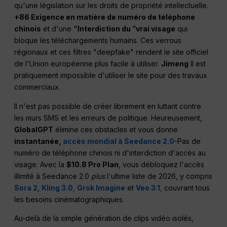
qu'une législation sur les droits de propriété intellectuelle.
+86 Exigence en matière de numéro de téléphone
chinois
et d'une
“Interdiction du ”vrai visage
qui
bloque les téléchargements humains. Ces verrous
régionaux et ces filtres "deepfake" rendent le site officiel
de l'Union européenne plus facile à utiliser.
Jimeng
Il est
pratiquement impossible d'utiliser le site pour des travaux
commerciaux.
Il n'est pas possible de créer librement en luttant contre
les murs SMS et les erreurs de politique. Heureusement,
GlobalGPT
élimine ces obstacles et vous donne
instantanée,
accès mondial à Seedance 2.0
-Pas de
numéro de téléphone chinois ni d'interdiction d'accès au
visage. Avec la
$10.8 Pro Plan
, vous débloquez l'accès
illimité à Seedance 2.0
plus
l'ultime liste de 2026, y compris
Sora 2
,
Kling 3.0
,
Grok Imagine
et
Veo 3.1
,
couvrant tous
les besoins cinématographiques.
Au-delà de la simple génération de clips vidéo isolés,