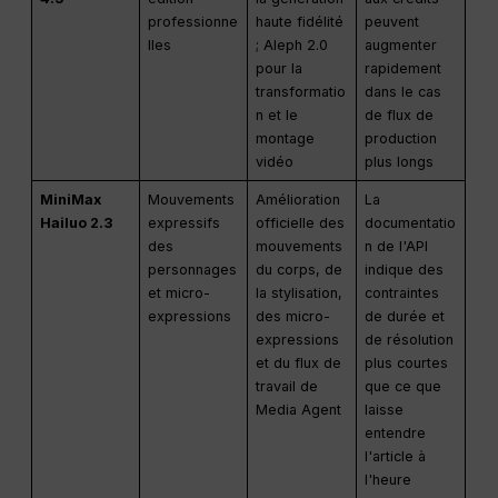
professionne
haute fidélité
peuvent
lles
; Aleph 2.0
augmenter
pour la
rapidement
transformatio
dans le cas
n et le
de flux de
montage
production
vidéo
plus longs
MiniMax
Mouvements
Amélioration
La
Hailuo 2.3
expressifs
officielle des
documentatio
des
mouvements
n de l'API
personnages
du corps, de
indique des
et micro-
la stylisation,
contraintes
expressions
des micro-
de durée et
expressions
de résolution
et du flux de
plus courtes
travail de
que ce que
Media Agent
laisse
entendre
l'article à
l'heure