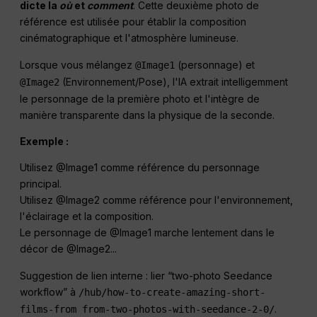
dicte la
où
et
comment
. Cette deuxième photo de
référence est utilisée pour établir la composition
cinématographique et l'atmosphère lumineuse.
Lorsque vous mélangez
(personnage) et
@Image1
(Environnement/Pose), l'IA extrait intelligemment
@Image2
le personnage de la première photo et l'intègre de
manière transparente dans la physique de la seconde.
Exemple :
Utilisez @Image1 comme référence du personnage
principal.
Utilisez @Image2 comme référence pour l'environnement,
l'éclairage et la composition.
Le personnage de @Image1 marche lentement dans le
décor de @Image2...
Suggestion de lien interne : lier “two-photo Seedance
workflow” à
/hub/how-to-create-amazing-short-
.
films-from from-two-photos-with-seedance-2-0/