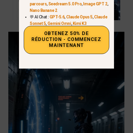
parcours
,
Seedream 5.0 Pro
,
Image GPT 2
,
Nano Banane 2
💬 AI Chat :
GPT-5.6
,
Claude Opus 5
,
Claude
Sonnet 5
,
Gemini Omni
,
Kimi K3
OBTENEZ 50% DE
RÉDUCTION - COMMENCEZ
MAINTENANT