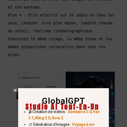
et son manteau.

Plan 4 : Elle atterrit sur le sable et lève les 
yeux, choquée. Gros plan moyen, lumière chaude 
du soleil, réalisme cinématographique.

Conservez le même visage, la même tenue et les 
mêmes proportions corporelles dans tous les 
plans.
GlobalGPT
Studio AI Tout-En-Un
🎬 Création de vidéos :
Seedance 2.0
,
Veo
3.1
,
Kling 3.0
,
Sora 2
🎨 Génération d'images :
Voyage à mi-