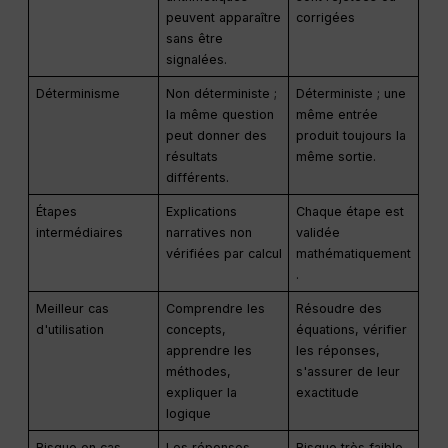
peuvent apparaître
corrigées
sans être
signalées.
Déterminisme
Non déterministe ;
Déterministe ; une
la même question
même entrée
peut donner des
produit toujours la
résultats
même sortie.
différents.
Étapes
Explications
Chaque étape est
intermédiaires
narratives non
validée
vérifiées par calcul
mathématiquement
.
Meilleur cas
Comprendre les
Résoudre des
d'utilisation
concepts,
équations, vérifier
apprendre les
les réponses,
méthodes,
s'assurer de leur
expliquer la
exactitude
logique
Risque en cas
Les réponses
Risque très faible