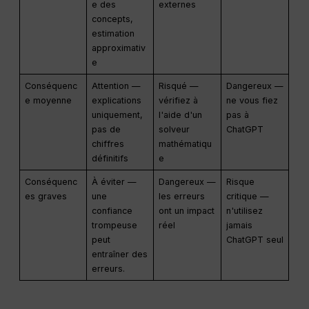
e des
externes
concepts,
estimation
approximativ
e
Conséquenc
Attention —
Risqué —
Dangereux —
e moyenne
explications
vérifiez à
ne vous fiez
uniquement,
l'aide d'un
pas à
pas de
solveur
ChatGPT
chiffres
mathématiqu
définitifs
e
Conséquenc
À éviter —
Dangereux —
Risque
es graves
une
les erreurs
critique —
confiance
ont un impact
n'utilisez
trompeuse
réel
jamais
peut
ChatGPT seul
entraîner des
erreurs.