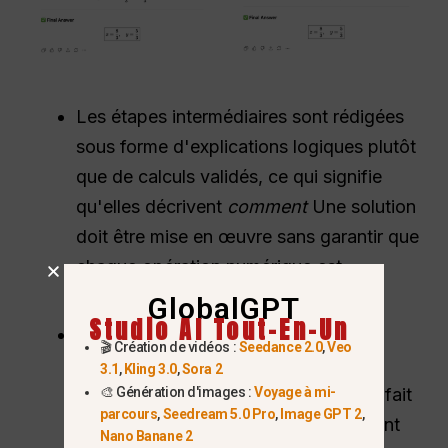
Les étapes intermédiaires sont rédigées
sous forme d'explications logiques plutôt
que de calculs validés, ce qui signifie
qu'elles décrivent
comment
Une solution
doit être mise en œuvre sans garantir que
chaque opération numérique est
correcte.
GlobalGPT
Studio AI Tout-En-Un
Un ton confiant et une mise en forme
🎬 Création de vidéos :
Seedance 2.0
,
Veo
bien structurée renforcent encore
3.1
,
Kling 3.0
,
Sora 2
davantage la confiance, masquant le fait
🎨 Génération d'images :
Voyage à mi-
parcours
,
Seedream 5.0 Pro
,
Image GPT 2
,
que les chiffres ne sont pas strictement
Nano Banane 2