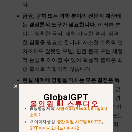
다.
금융, 공학 또는 과학 분야의 전문적 계산에
는 결정론적 도구가 필요합니다.
이러한 분
야는 정확한 공식, 재현 가능한 결과, 엄격
한 검증을 필요로 합니다. 사소한 수치적 편
차조차도 잘못된 모델, 안전 문제 또는 재정
적 손실로 이어질 수 있어 확률적 출력은 최
종 출처로 적합하지 않습니다.
현실 세계에 영향을 미치는 모든 결정은 독
립적으로 검증되어야 한다.
계산 결과가 금
GlobalGPT
전, 안전, 규정 준수 또는 중대한 결과에 영
올인원 AI 스튜디오
향을 미칠 경우, 신뢰하거나 실행에 옮기기
🎬 동영상 제작:
시댄스 2.0
,
Veo 3.1
,
Kling 3.0
,
전에 반드시 전용 수학 계산기, 계산기 또는
소라 2
🎨 이미지 생성:
중간 여정
,
시드림 5.0 프로
,
분야별 소프트웨어를 사용하여 결과를 확
GPT 이미지 2
,
나노 바나나 2