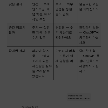
낮은 결과
안전 — 브레
주의 — 외부
불필요한 위험
인스토밍, 개
검증을 통한
을 피하십시오
념 학습, 대략
논리 검토
적인 추정
중간 정도의
주의 — 설명
위험함 — 수
안전하지 않음
결과
만 제공, 최종
학 계산기로
— ChatGPT에
수치 없음
확인하세요
의존하지 마십
시오
중대한 결과
피해야 할 사
안전하지 않음
중대한 위험
항 — 오해의
— 오류가 실
— ChatGPT를
소지가 있는
제 영향을 미
절대 단독으로
자신감은 실수
침
사용하지 마십
를 초래할 수
시오
있습니다