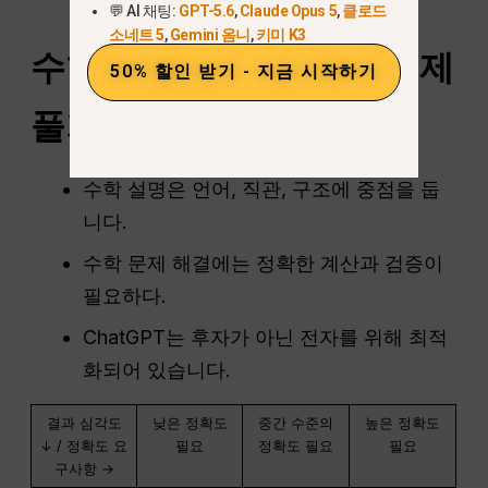
인해야 합니다.
💬 AI 채팅:
GPT-5.6
,
Claude Opus 5
,
클로드
소네트 5
,
Gemini 옴니
,
키미 K3
수학 설명하기 vs 수학 문제
50% 할인 받기 - 지금 시작하기
풀기: 핵심 차이점
수학 설명은 언어, 직관, 구조에 중점을 둡
니다.
수학 문제 해결에는 정확한 계산과 검증이
필요하다.
ChatGPT는 후자가 아닌 전자를 위해 최적
화되어 있습니다.
결과 심각도
낮은 정확도
중간 수준의
높은 정확도
↓ / 정확도 요
필요
정확도 필요
필요
구사항 →