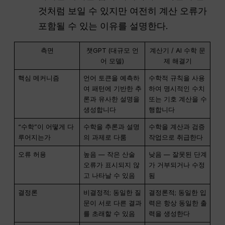
것처럼 보일 수 있지만 여전히 계산 오류가
포함될 수 있는 이유를 설명한다.
측면
챗GPT (대규모 언
계산기 / AI 수학 문
어 모델)
제 해결기
핵심 메커니즘
언어 토큰을 예측하
수학적 규칙을 사용
여 패턴에 기반한 추
하여 명시적인 수치
론과 유사한 설명을
또는 기호 계산을 수
생성합니다
행합니다
“수학”이 어떻게 다
수학을 추론과 설명
수학을 계산과 검증
루어지는가
의 과제로 다룸
작업으로 취급한다
오류 허용
높음 — 작은 산술
낮음 — 잘못된 단계
오류가 표시되지 않
가 거부되거나 수정
고 나타날 수 있음
됨
결정론
비결정적; 동일한 질
결정론적; 동일한 입
문이 서로 다른 결과
력은 항상 동일한 출
를 초래할 수 있음
력을 생성한다