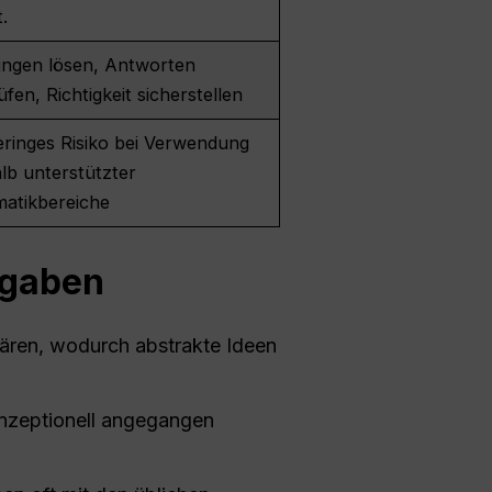
t.
ungen lösen, Antworten
fen, Richtigkeit sicherstellen
eringes Risiko bei Verwendung
lb unterstützter
atikbereiche
fgaben
lären, wodurch abstrakte Ideen
zeptionell angegangen