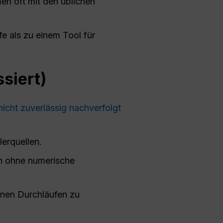
en oft mit den üblichen
e als zu einem Tool für
siert)
icht zuverlässig nachverfolgt
erquellen.
en ohne numerische
enen Durchläufen zu