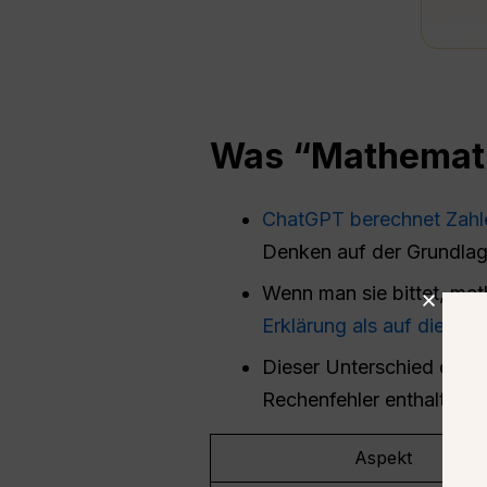
Was “Mathemati
ChatGPT berechnet Zahlen
Denken auf der Grundlag
Wenn man sie bittet, ma
Erklärung als auf die Ge
Dieser Unterschied erkl
Rechenfehler enthalten.
Aspekt