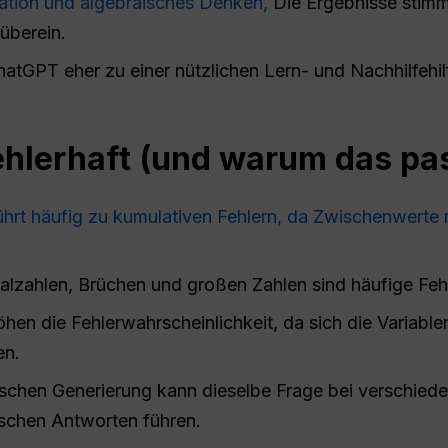
ation und algebraisches Denken,
Die Ergebnisse stimm
überein.
tGPT eher zu einer nützlichen Lern- und Nachhilfehilf
hlerhaft (und warum das pas
ührt häufig zu kumulativen Fehlern, da Zwischenwerte n
lzahlen, Brüchen und großen Zahlen sind häufige Fehl
en die Fehlerwahrscheinlichkeit, da sich die Variabl
en.
ischen Generierung kann dieselbe Frage bei verschied
ischen Antworten führen.