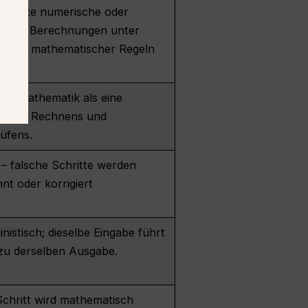
xplizite numerische oder
ische Berechnungen unter
dung mathematischer Regeln
elt Mathematik als eine
e des Rechnens und
üfens.
 – falsche Schritte werden
nt oder korrigiert
nistisch; dieselbe Eingabe führt
zu derselben Ausgabe.
Schritt wird mathematisch