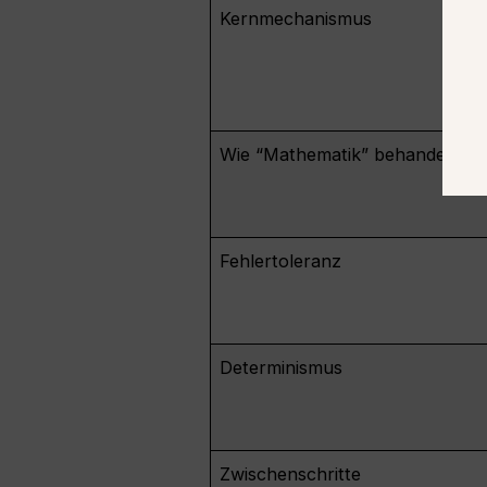
Kernmechanismus
Wie “Mathematik” behandelt wi
Fehlertoleranz
Determinismus
Zwischenschritte