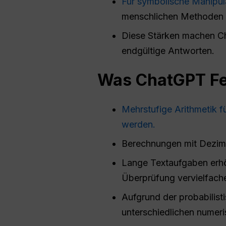
Für symbolische Manipul
menschlichen Methoden 
Diese Stärken machen Cha
endgültige Antworten.
Was
ChatGPT
Fe
Mehrstufige Arithmetik f
werden.
Berechnungen mit Dezima
Lange Textaufgaben erhöh
Überprüfung vervielfach
Aufgrund der probabilist
unterschiedlichen numer