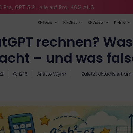
 Pro, GPT 5.2...alle auf Pro. 46% AUS
KI-Tools
KI-Chat
KI-Video
KI-Bild
tGPT rechnen? Was e
cht – und was fal
22
12:15
Ariette Wynn
Zuletzt aktualisiert am