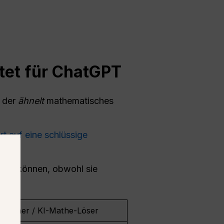
tet für
ChatGPT
, der
ähnelt
mathematisches
t auf eine schlüssige
rken können, obwohl sie
Rechner / KI-Mathe-Löser