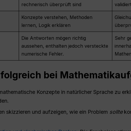
rechnerisch überprüft sind
validier
Konzepte verstehen, Methoden
Gleich
lernen, Logik erklären
überprü
Die Antworten mögen richtig
Sehr g
aussehen, enthalten jedoch versteckte
innerha
numerische Fehler.
Mathem
folgreich bei Mathematikau
 mathematische Konzepte in natürlicher Sprache zu erk
den.
en skizzieren und aufzeigen, wie ein Problem
sollte
kon